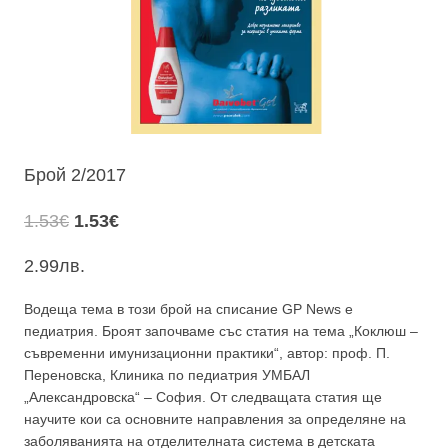
Брой 2/2017
Original
Текущата
1.53
€
1.53
€
price
цена
2.99
лв.
was:
е:
1.53€.
1.53€.
Водеща тема в този брой на списание GP News е
педиатрия. Броят започваме със статия на тема „Коклюш –
съвременни имунизационни практики“, автор: проф. П.
Переновска, Клиника по педиатрия УМБАЛ
„Александровска“ – София. От следващата статия ще
научите кои са основните направления за определяне на
заболяванията на отделителната система в детската