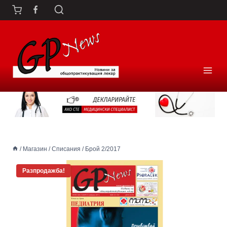
Към
съдържанието
/
Магазин
/
Списания
/
Брой 2/2017
Разпродажба!