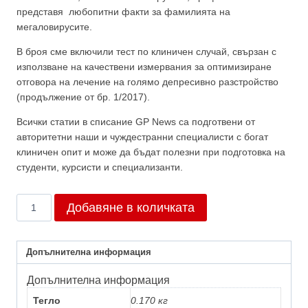
представя любопитни факти за фамилията на
мегаловирусите.
В броя сме включили тест по клиничен случай, свързан с
използване на качествени измервания за оптимизиране
отговора на лечение на голямо депресивно разстройство
(продължение от бр. 1/2017).
Всички статии в списание GP News са подготвени от
авторитетни наши и чуждестранни специалисти с богат
клиничен опит и може да бъдат полезни при подготовка на
студенти, курсисти и специализанти.
количество
Добавяне в количката
за
Брой
2/2017
Допълнителна информация
Допълнителна информация
Тегло
0.170 кг