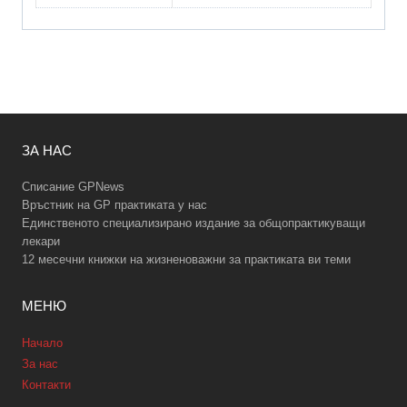
ЗА НАС
Списание GPNews
Връстник на GP практиката у нас
Единственото специализирано издание за общопрактикуващи
лекари
12 месечни книжки на жизненоважни за практиката ви теми
МЕНЮ
Начало
За нас
Контакти