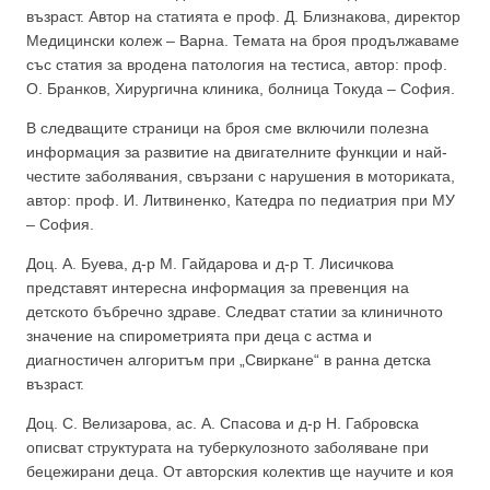
възраст. Автор на статията е проф. Д. Близнакова, директор
Медицински колеж – Варна. Темата на броя продължаваме
със статия за вродена патология на тестиса, автор: проф.
О. Бранков, Хирургична клиника, болница Токуда – София.
В следващите страници на броя сме включили полезна
информация за развитие на двигателните функции и най-
честите заболявания, свързани с нарушения в моториката,
автор: проф. И. Литвиненко, Катедра по педиатрия при МУ
– София.
Доц. А. Буева, д-р М. Гайдарова и д-р Т. Лисичкова
представят интересна информация за превенция на
детското бъбречно здраве. Следват статии за клиничното
значение на спирометрията при деца с астма и
диагностичен алгоритъм при „Свиркане“ в ранна детска
възраст.
Доц. С. Велизарова, ас. А. Спасова и д-р Н. Габровска
описват структурата на туберкулозното заболяване при
бецежирани деца. От авторския колектив ще научите и коя