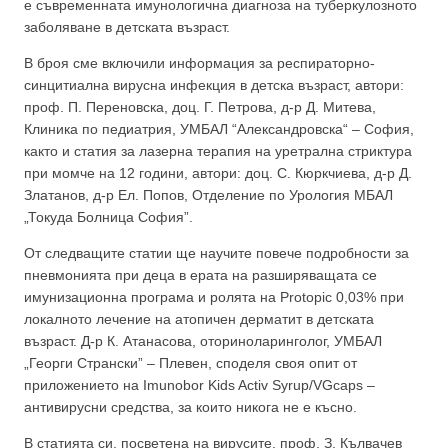
е съвременната имунологична диагноза на туберкулозното
заболяване в детската възраст.
В броя сме включили информация за респираторно-
синцитиална вирусна инфекция в детска възраст, автори:
проф. П. Переновска, доц. Г. Петрова, д-р Д. Митева,
Клиника по педиатрия, УМБАЛ “Александровска“ – София,
както и статия за лазерна терапия на уретрална стриктура
при момче на 12 години, автори: доц. С. Кюркчиева, д-р Д.
Златанов, д-р Ел. Попов, Отделение по Урология МБАЛ
„Токуда Болница София”.
От следващите статии ще научите повече подробности за
пневмонията при деца в ерата на разширяващата се
имунизационна програма и ролята на Protopic 0,03% при
локалното лечение на атопичен дерматит в детската
възраст. Д-р К. Атанасова, оториноларинголог, УМБАЛ
„Георги Странски” – Плевен, споделя своя опит от
приложението на Imunobor Kids Activ Syrup/VGcaps –
антивирусни средства, за които никога не е късно.
В статията си, посветена на вирусите, проф. З. Кълвачев