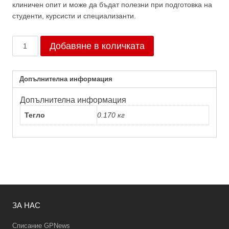
клиничен опит и може да бъдат полезни при подготовка на
студенти, курсисти и специализанти.
количество
Добавяне в количката
за
Брой
3/2020
Допълнителна информация
Допълнителна информация
Тегло
0.170 кг
ЗА НАС
Списание GPNews