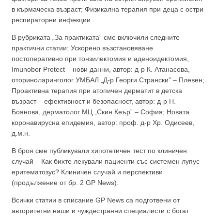
в кърмаческа възраст; Физикална терапия при деца с остри
респираторни инфекции.
В рубриката „За практиката“ сме включили следните
практични статии: Ускорено възстановяване
постоперативно при тонзилектомия и аденоидектомия,
Imunobor Protect – нови данни, автор: д-р К. Атанасова,
оториноларинголог УМБАЛ „Д-р Георги Странски” – Плевен;
Проактивна терапия при атопичен дерматит в детска
възраст – eфективност и безопасност, автор: д-р Н.
Боянова, дерматолог МЦ „Скин Кеър” – София; Новата
коронавирусна епидемия, автор: проф. д-р Хр. Одисеев,
д.м.н.
В броя сме публикували хипотетичен тест по клиничен
случай – Как бихте лекували пациенти със системен лупус
еритематозус? Клиничен случай и перспективи
(продължение oт бр. 2 GP News).
Всички статии в списание GP News са подготвени от
авторитетни наши и чуждестранни специалисти с богат