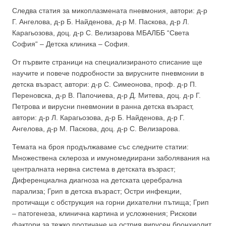
Следва статия за микоплазмената пневмония, автори: д-р
Г. Ангелова, д-р Б. Найденова, д-р М. Паскова, д-р Л.
Карагьозова, доц. д-р С. Велизарова МБАЛББ “Света
София“ – Детска клиника – София.
От първите страници на специализираното списание ще
научите и повече подробности за вирусните пневмонии в
детска възраст, автори: д-р С. Симеонова, проф. д-р П.
Переновска, д-р В. Папочиева, д-р Д. Митева, доц. д-р Г.
Петрова и вирусни пневмонии в ранна детска възраст,
автори: д-р Л. Карагьозова, д-р Б. Найденова, д-р Г.
Ангелова, д-р М. Паскова, доц. д-р С. Велизарова.
Темата на броя продължаваме със следните статии:
Множествена склероза и имуномедиирани заболявания на
централната нервна система в детската възраст;
Диференциална диагноза на детската церебрална
парализа; Грип в детска възраст; Остри инфекции,
протичащи с обструкция на горни дихателни пътища; Грип
– патогенеза, клинична картина и усложнения; Рискови
фактори за тежко протичане на острия вирусен бронхиолит