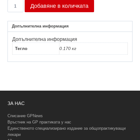
количество
Добавяне в количката
за
Брой
3/2021
Допълнителна информация
Допълнителна информация
Тегло
0.170 кг
ЗА НАС
Списание GPNews
Връстник на GP практиката у нас
Единственото специализирано издание за общопрактикуващи
лекари