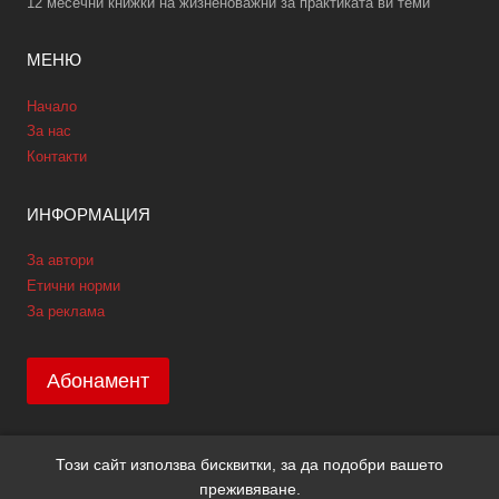
12 месечни книжки на жизненоважни за практиката ви теми
МЕНЮ
Начало
За нас
Контакти
ИНФОРМАЦИЯ
За автори
Етични норми
За реклама
Абонамент
Този сайт използва бисквитки, за да подобри вашето
Copyright © 2026 GPNews. Всички права запазени.
преживяване.