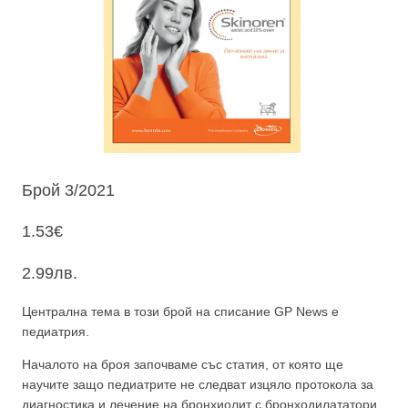
Брой 3/2021
1.53
€
2.99
лв.
Централна тема в този брой на списание GP News е
педиатрия.
Началото на броя започваме със статия, от която ще
научите защо педиатрите не следват изцяло протокола за
диагностика и лечение на бронхиолит с бронходилататори,