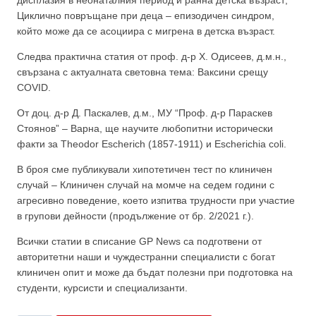
дисплазия в неонаталния период и ранна детска възраст;
Циклично повръщане при деца – епизодичен синдром,
който може да се асоциира с мигрена в детска възраст.
Следва практична статия от проф. д-р Х. Одисеев, д.м.н.,
свързана с актуалната световна тема: Ваксини срещу
COVID.
От доц. д-р Д. Паскалев, д.м., МУ “Проф. д-р Параскев
Стоянов” – Варна, ще научите любопитни исторически
факти за Theodor Escherich (1857-1911) и Escherichia coli.
В броя сме публикували хипотетичен тест по клиничен
случай – Клиничен случай на момче на седем години с
агресивно поведение, което изпитва трудности при участие
в групови дейности (продължение от бр. 2/2021 г.).
Всички статии в списание GP News са подготвени от
авторитетни наши и чуждестранни специалисти с богат
клиничен опит и може да бъдат полезни при подготовка на
студенти, курсисти и специализанти.