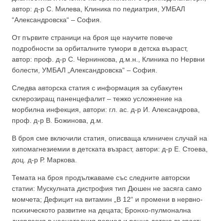
автор: д-р С. Милева, Клиника по педиатрия, УМБАЛ
“Александровска“ – София.
От първите страници на броя ще научите повече
подробности за орбиталните тумори в детска възраст,
автор: проф. д-р С. Чернинкова, д.м.н., Клиника по Нервни
болести, УМБАЛ „Александровска“ – София.
Следва авторска статия с информация за субакутен
склерозиращ паненцефалит – тежко усложнение на
морбилна инфекция, автори: гл. ас. д-р И. Александрова,
проф. д-р В. Божинова, д.м.
В броя сме включили статия, описваща клиничен случай на
хипомагнезиемии в детската възраст, автори: д-р Е. Стоева,
доц. д-р Р. Маркова.
Темата на броя продължаваме със следните авторски
статии: Мускулната дистрофия тип Дюшен не засяга само
момчета; Дeфицит на витамин „В 12“ и промени в нервно-
психическото развитие на децата; Бронхо-пулмонална