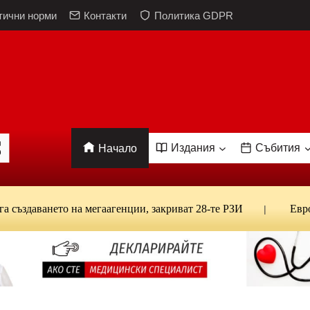
тични норми
Контакти
Политика GDPR
Издания
Събития
Начало
ъздаването на мегаагенции, закриват 28-те РЗИ
Еврост