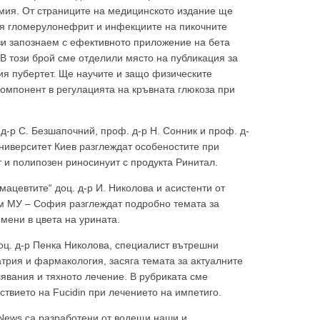
ия. От страниците на медицинското издание ще
ия гломерулонефрит и инфекциите на пикочните
ви запознаем с ефективното приложение на бета
В този брой сме отделили място на публикация за
ия пубертет. Ще научите и защо физическите
омпонент в регулацията на кръвната глюкоза при
 д-р С. Безшапочний, проф. д-р Н. Сонник и проф. д-
ниверситет Киев разглеждат особеностите при
ябва да
 и полипозен риносинуит с продукта Ринитал.
ацевтите“ доц. д-р И. Николова и асистенти от
м МУ – София разглеждат подробно темата за
омени в цвета на урината.
доц. д-р Пенка Николова, специалист вътрешни
алист
трия и фармакология, засяга темата за актуалните
явания и тяхното лечение. В рубриката сме
ствието на Fucidin при лечението на импетиго.
 News са разработени от водещи наши и