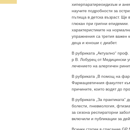
хиперпаратиреоидизъм и анем
научите подробности за остр
пътища в детска възраст. Ще 
глюкан при грипни епидемии. 
GP
News
характеристиките на нормалн
упражнения са третия важен к
деца и юноши с диабет.
НОВИНИ ЗА ОБЩОПРАКТИКУВАЩИЯ ЛЕКАР
В рубриката „Актуално“ проф.
р В. Лобурец от Медицински у
 може
да виждате специализирано медицинско съдържание
, тр
лечението на алергичен ринит
декларирате, че сте
медицински специалист
!
В рубриката „В помощ на фарм
Фармацевтичния факултет къ
причините, които водят до пр
В рубриката „За практиката“ 
 съм медицински специалист
Не съм медицински специ
болести, пневмология, фтизиа
за сезона респираторни забол
включили и публикации за дей
Всички статии в списание GP