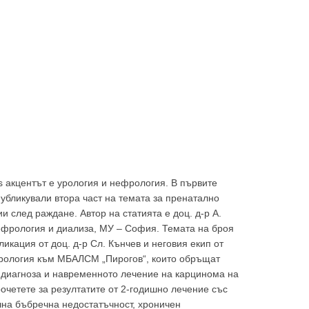
 акцентът е урология и нефрология. В първите
убликували втора част на темата за пренатално
 след раждане. Автор на статията е доц. д-р А.
нефрология и диализа, МУ – София. Темата на броя
икация от доц. д-р Сл. Кънчев и неговия екип от
урология към МБАЛСМ „Пирогов“, които обръщат
диагноза и навременното лечение на карцинома на
очетете за резултатите от 2-годишно лечение със
чна бъбречна недостатъчност, хроничен