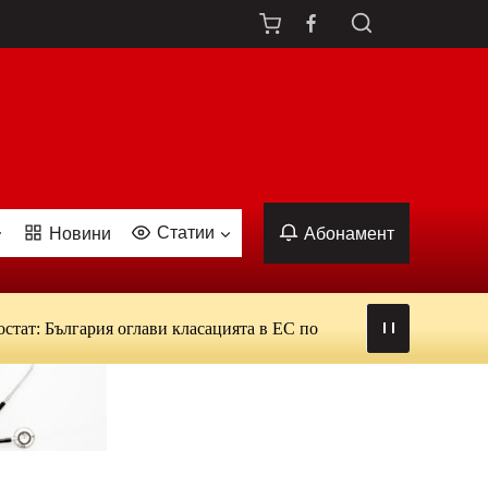
Статии
Новини
Абонамент
ат: България оглави класацията в ЕС по ежедневна употреба на 