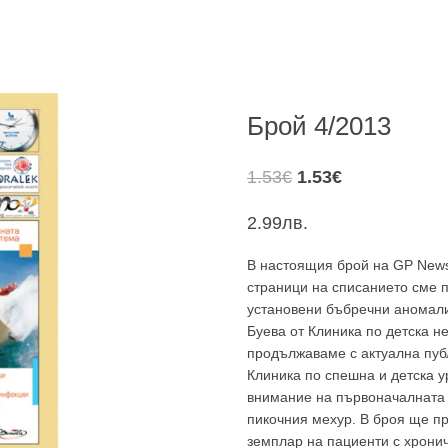
Брой 4/2013
Original
Текущата
1.53
€
1.53
€
price
цена
2.99
лв.
was:
е:
1.53€.
1.53€.
В настоящия брой на GP News
страници на списанието сме п
установени бъбречни аномалии
Буева от Клиника по детска 
продължаваме с актуална публ
Клиника по спешна и детска 
внимание на първоначалната 
пикочния мехур. В броя ще пр
земплар на пациенти с хрони