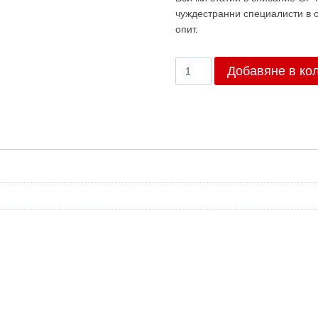
чуждестранни специалисти в о
опит.
количество
Добавяне в ко
за
Брой
4/2013