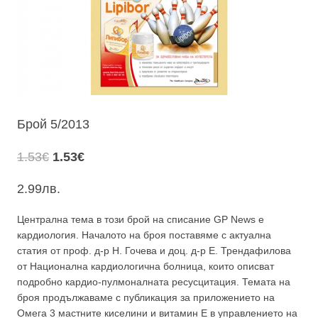
Брой 5/2013
Original
Текущата
1.53
€
1.53
€
price
цена
2.99
лв.
was:
е:
1.53€.
1.53€.
Централна тема в този брой на списание GP News е
кардиология. Началото на броя поставяме с актуална
статия от проф. д-р Н. Гочева и доц. д-р Е. Трендафилова
от Национална кардиологична болница, които описват
подробно кардио-пулмоналната ресусцитация. Темата на
броя продължаваме с публикация за приложението на
Омега 3 мастните киселини и витамин Е в управлението на