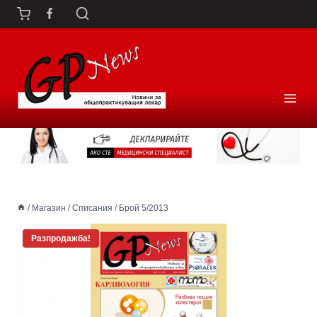
Към
съдържанието
/
Магазин
/
Списания
/
Брой 5/2013
Разпродажба!