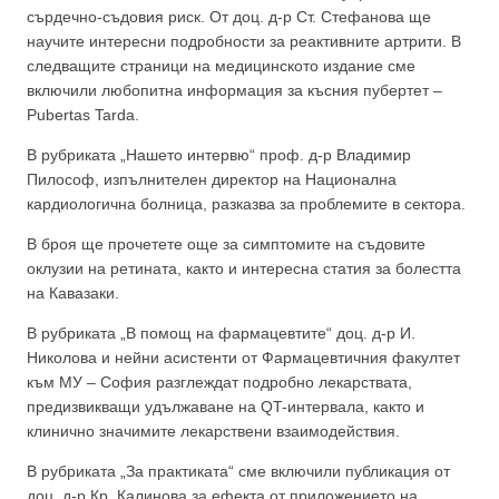
сърдечно-съдовия риск. От доц. д-р Ст. Стефанова ще
научите интересни подробности за реактивните артрити. В
следващите страници на медицинското издание сме
включили любопитна информация за късния пубертет –
Pubertas Tarda.
В рубриката „Нашето интервю“ проф. д-р Владимир
Пилософ, изпълнителен директор на Национална
кардиологична болница, разказва за проблемите в сектора.
В броя ще прочетете още за симптомите на съдовите
оклузии на ретината, както и интересна статия за болестта
на Кавазаки.
В рубриката „В помощ на фармацевтите“ доц. д-р И.
Николова и нейни асистенти от Фармацевтичния факултет
към МУ – София разглеждат подробно лекарствата,
предизвикващи удължаване на QT-интервала, както и
клинично значимите лекарствени взаимодействия.
В рубриката „За практиката“ сме включили публикация от
доц. д-р Кр. Калинова за ефекта от приложението на