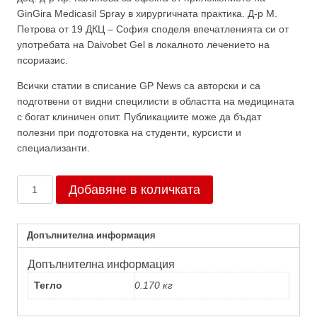
GinGira Medicasil Spray в хирургичната практика. Д-р М.
Петрова от 19 ДКЦ – София споделя впечатленията си от
употребата на Daivobet Gel в локалното лечението на
псориазис.
Всички статии в списание GP News са авторски и са
подготвени от видни специлисти в областта на медицината
с богат клиничен опит. Публикациите може да бъдат
полезни при подготовка на студенти, курсисти и
специализанти.
количество
Добавяне в количката
за
Брой
5/2013
Допълнителна информация
Допълнителна информация
Тегло
0.170 кг