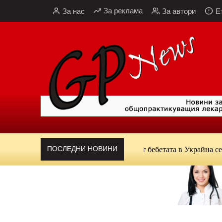
Към
За реклама
За нас
За автори
Е
съдържанието
ПОСЛЕДНИ НОВИНИ
СЗО и УНИЦЕФ: Едва 43% от бебетата в Украйна се хра