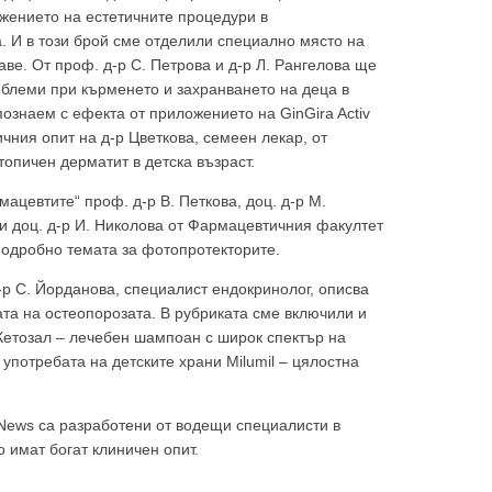
ожението на естетичните процедури в
. И в този брой сме отделили специално място на
аве. От проф. д-р С. Петрова и д-р Л. Рангелова ще
облеми при кърменето и захранването на деца в
познаем с ефекта от приложението на GinGira Activ
ичния опит на д-р Цветкова, семеен лекар, от
топичен дерматит в детска възраст.
ябва да
ацевтите“ проф. д-р В. Петкова, доц. д-р М.
и доц. д-р И. Николова от Фармацевтичния факултет
одробно темата за фотопротекторите.
д-р С. Йорданова, специалист ендокринолог, описва
та на остеопорозата. В рубриката сме включили и
Кетозал – лечебен шампоан с широк спектър на
 употребата на детските храни Milumil – цялостна
 News са разработени от водещи специалисти в
о имат богат клиничен опит.