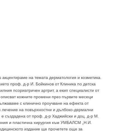
 акцентираме на темата дерматология и козметика.
ието проф. д-р И. Бойкинов от Клиника по детска
илния псориатричен артрит, а екип специалисти от
описват кожните промени през първите месеци
ължаваме с клинично проучване на ефекта от
и лечение на повърхностни и дълбоко-дермални
 е създадена от проф. д-р Хаджийски и доц. д-р М.
ряния и пластична хирургия към УМБАЛСМ „Н.И.
медицинското издание ще прочетете още за