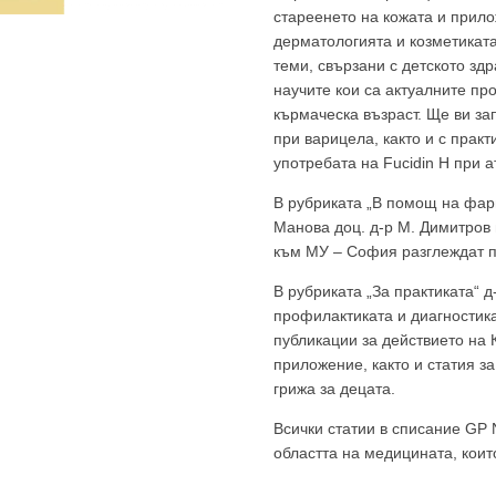
стареенето на кожата и прил
дерматологията и козметиката
GP
News
теми, свързани с детското здр
научите кои са актуалните пр
кърмаческа възраст. Ще ви за
при варицела, както и с практ
НОВИНИ ЗА ОБЩОПРАКТИКУВАЩИЯ ЛЕКАР
употребата на Fucidin H при а
 може
да виждате специализирано медицинско съдържание
, тр
В рубриката „В помощ на фарм
декларирате, че сте
медицински специалист
!
Манова доц. д-р М. Димитров 
към МУ – София разглеждат п
В рубриката „За практиката“ 
профилактиката и диагностика
публикации за действието на 
приложение, както и статия за
грижа за децата.
Всички статии в списание GP
областта на медицината, коит