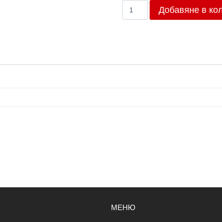
количество
Добавяне в ко
за
Брой
6/2013
МЕНЮ