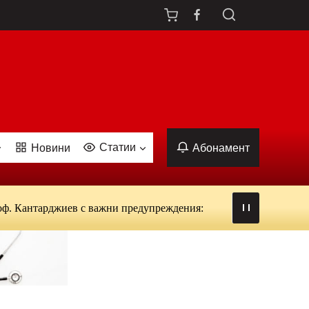
Статии
Новини
Абонамент
Кантарджиев с важни предупреждения: от вируси и ухапвания от