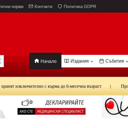
тични норми
Контакти
Политика GDPR
Издания
Събития
Начало
нят изключително с кърма до 6-месечна възраст
Проф. 