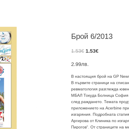
Брой 6/2013
Original
Текущата
1.53
€
1.53
€
price
цена
2.99
лв.
was:
е:
1.53€.
1.53€.
В настоящия брой на GP News
В първите страници на списан
ревматология разглежда ювен
МБАЛ Токуда Болница София 
след раждането. Темата прод
приложението на Acerbine пр
изгаряния. Подробната статия
Аргирова от Клиника по изга
Пирогов“. От страниците на 