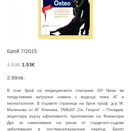
Брой 7/2015
Original
Текущата
1.53
€
1.53
€
price
цена
2.99
лв.
was:
е:
1.53€.
1.53€.
В този брой на медицинското списание GP News ви
представяме актуални новини с водеща тема АГ и
неонатология. В първите страници на броя проф. д-р М.
Малинова от АГ Клиника, УМБАЛ „Св. Георги“ – Пловдив,
акцентира върху ефективното приложение на Феминорм
Дуо за намаляване на риска от сърдечно-съдови
заболявания в постменопаузалния период. Броят