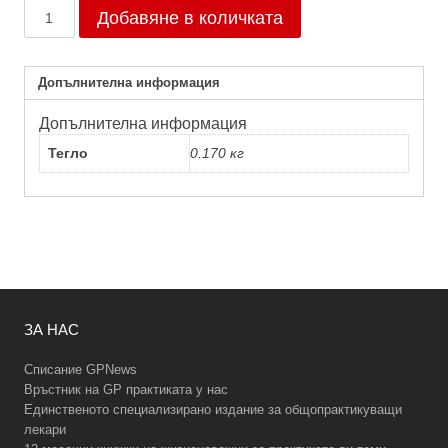
количество
Добавяне в количката
за
Брой
7/2015
Допълнителна информация
Допълнителна информация
Тегло
0.170 кг
ЗА НАС
Списание GPNews
Връстник на GP практиката у нас
Единственото специализирано издание за общопрактикуващи
лекари