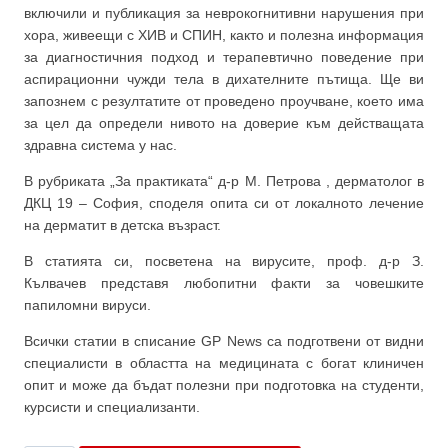
включили и публикация за неврокогнитивни нарушения при
хора, живеещи с ХИВ и СПИН, както и полезна информация
за диагностичния подход и терапевтично поведение при
аспирационни чужди тела в дихателните пътища. Ще ви
запознем с резултатите от проведено проучване, което има
за цел да определи нивото на доверие към действащата
здравна система у нас.
В рубриката „За практиката“ д-р М. Петрова , дерматолог в
ДКЦ 19 – София, споделя опита си от локалното лечение
на дерматит в детска възраст.
В статията си, посветена на вирусите, проф. д-р З.
Кълвачев представя любопитни факти за човешките
папиломни вируси.
Всички статии в списание GP News са подготвени от видни
специалисти в областта на медицината с богат клиничен
опит и може да бъдат полезни при подготовка на студенти,
курсисти и специализанти.