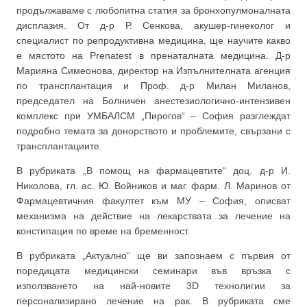
продължаваме с любопитна статия за бронхопулмоналната
дисплазия. От д-р Р. Сенкова, акушер-гинеколог и
специалист по репродуктивна медицина, ще научите какво
е мястото на Prenatest в пренаталната медицина. Д-р
Марияна Симеонова, директор на Изпълнителната агенция
по трансплантация и Проф. д-р Милан Миланов,
председател на Болничен анестезиологично-интензивен
комплекс при УМБАЛСМ „Пирогов“ – София разглеждат
подробно темата за донорството и проблемите, свързани с
трансплантациите.
В рубриката „В помощ на фармацевтите“ доц. д-р И.
Николова, гл. ас. Ю. Войников и маг. фарм. Л. Маринов от
Фармацевтичния факултет към МУ – София, описват
механизма на действие на лекарствата за лечение на
констипация по време на бременност.
В рубриката „Актуално“ ще ви запознаем с първия от
поредицата медицински семинари във връзка с
използването на най-новите 3D технолигии за
персонализирано лечение на рак. В рубриката сме