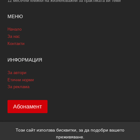
12 месечни книжки на жизненоважни за практиката ви теми
МЕНЮ
Начало
За нас
Контакти
ИНФОРМАЦИЯ
За автори
Етични норми
За реклама
Абонамент
Този сайт използва бисквитки, за да подобри вашето
Copyright © 2026 GPNews. Всички права запазени.
преживяване.