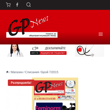
Към
съдържанието
/
Магазин
/
Списания
/
Брой 7/2015
Разпродажба!