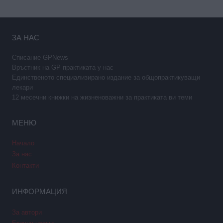
ЗА НАС
Списание GPNews
Връстник на GP практиката у нас
Единственото специализирано издание за общопрактикуващи
лекари
12 месечни книжки на жизненоважни за практиката ви теми
МЕНЮ
Начало
За нас
Контакти
ИНФОРМАЦИЯ
За автори