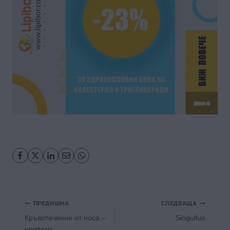
Навигация
ПРЕДИШНА
СЛЕДВАЩА
Кръвотечение от носа –
Singultus
еpistaxis