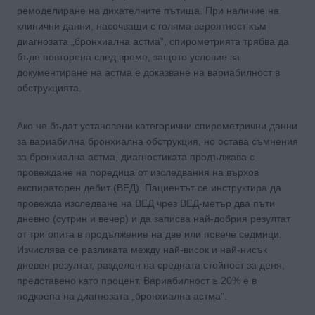
ремоделиране на дихателните пътища. При наличие на
клинични данни, насочващи с голяма вероятност към
диагнозата „бронхиална астма”, спирометрията трябва да
бъде повторена след време, защото условие за
документиране на астма е доказване на вариабилност в
обструкцията.
Ако не бъдат установени категорични спирометрични данни
за вариабилна бронхиална обструкция, но остава съмнения
за бронхиална астма, диагностиката продължава с
провеждане на поредица от изследвания на върхов
експираторен дебит (ВЕД). Пациентът се инструктира да
провежда изследване на ВЕД чрез ВЕД-метър два пъти
дневно (сутрин и вечер) и да записва най-добрия резултат
от три опита в продължение на две или повече седмици.
Изчислява се разликата между най-висок и най-нисък
дневен резултат, разделен на среднaта стойност за деня,
представено като процент. Вариабилност ≥ 20% е в
подкрепа на диагнозата „бронхиална астма”.