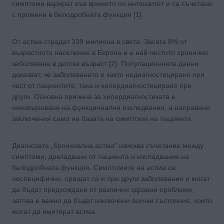
симптоми варират във времето по интензитет и са съчетани
с промени в белодробната функция [1].
От астма страдат 339 милиона в света. Засяга 8% от
възрастното население в Европа и е най-честото хронично
заболяване в детска възраст [2]. Популационните данни
доказват, че заболяването е както недиагностицирано при
част от пациентите, така и хипердиагностицирано при
други. Основна причина за хипердиагностиката е
неизвършване на функционални изследвания, а направени
заключения само на базата на симптоми на пациента.
Диагнозата „бронхиална астма” изисква съчетание между
симптоми, докладвани от пациента и изследвания на
белодробната функция. Симптомите на астма са
неспецифични, срещат се и при други заболявания и могат
да бъдат предхождани от различни здравни проблеми,
затова е важно да бъдат изключени всички състояния, които
могат да имитират астма.