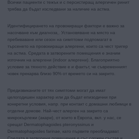
Всички пациенти с тежък и с персистиращ алергичен ринит
трябва да бъдат изследвани за наличие на астма.
Идентифицирането на провокиращи фактори е важно за
насочване към диагноза,. Установяване на място на
пребиваване или сезон на симптоми подпомагат в
търсенето на провокиращи алергени, които са чест тригер
на астма. Средата в затворените помещения е значим
източник на алергени (indoor алергени). Благоприятно
условие за тяхното действие е и фактът, че съвременният
човек прекарва близо 90% от времето си на закрито.
Предизвиканите от тях симптоми могат да имат
целогодишен характер или да бъдат епизодични при
конкретни условия, напр. при контакт с домашни любимци в
отделни домове. Най-чест алерген на закрито са
микрокърлежи (акари), от които в Европа, вкл. у нас, се
срещат Dermatophagoides pteronyssinus и
Dermatophagoides farinae, като първите преобладават.
Средата в затворени помещения е със сложен състав и