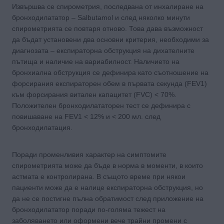
Извършва се спирометрия, последвана от инхалиране на
бронходилататор – Salbutamol и след няколко минути
спирометрията се повтаря отново. Това дава възможност
да бъдат установени два основни критерия, необходими за
диагнозата – експираторна обструкция на дихателните
пътища и наличие на вариабилност. Наличието на
бронхиална обструкция се дефинира като съотношение на
форсирания експираторен обем в първата секунда (FEV1)
към форсирания витален капацитет (FVC) < 70%.
Положителен бронходилататорен тест се дефинира с
повишаване на FEV1 < 12% и < 200 мл. след
бронходилатация.
Поради променливия характер на симптомите
спирометрията може да бъде в норма в моменти, в които
астмата е контролирана. В същото време при някои
пациенти може да е налице експираторна обструкция, но
да не се постигне пълна обратимост след приложение на
бронходилататор поради по-голяма тежест на
заболяването или оформени вече трайни промени с