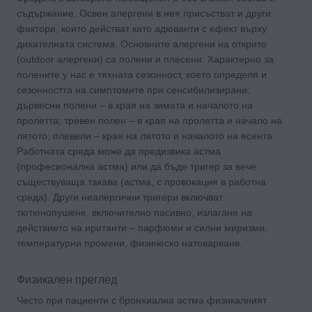
съдържание. Освен алергени в нея присъстват и други
фактори, които действат като адюванти с ефект върху
дихателната система. Основните алергени на открито
(outdoor алергени) са полени и плесени. Характерно за
полените у нас е тяхната сезонност, което определя и
сезонността на симптомите при сенсибилизирани:
дървесни полени – в края на зимата и началото на
пролетта; тревен полен – в края на пролетта и начало на
лятото; плевели – края на лятото и началото на есента.
Работната среда може да предизвика астма
(професионална астма) или да бъде тригер за вече
съществуваща такава (астма, с провокация в работна
среда). Други неалергични тригери включват
тютюнопушене, включително пасивно, излагане на
действието на иританти – парфюми и силни миризми,
температурни промени, физическо натоварване.
Физикален преглед
Често при пациенти с бронхиална астма физикалният