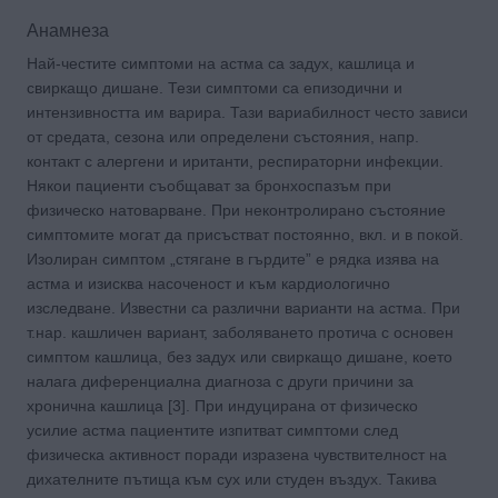
Анамнеза
Най-честите симптоми на астма са задух, кашлица и
свиркащо дишане. Тези симптоми са епизодични и
интензивността им варира. Тази вариабилност често зависи
от средата, сезона или определени състояния, напр.
контакт с алергени и иританти, респираторни инфекции.
Някои пациенти съобщават за бронхоспазъм при
физическо натоварване. При неконтролирано състояние
симптомите могат да присъстват постоянно, вкл. и в покой.
Изолиран симптом „стягане в гърдите” е рядка изява на
астма и изисква насоченост и към кардиологично
изследване. Известни са различни варианти на астма. При
т.нар. кашличен вариант, заболяването протича с основен
симптом кашлица, без задух или свиркащо дишане, което
налага диференциална диагноза с други причини за
хронична кашлица [3]. При индуцирана от физическо
усилие астма пациентите изпитват симптоми след
физическа активност поради изразена чувствителност на
дихателните пътища към сух или студен въздух. Такива