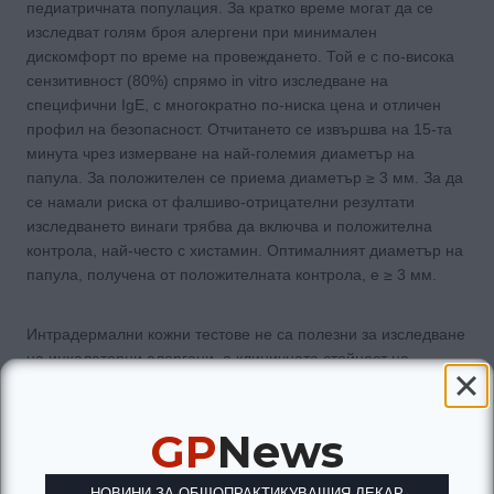
педиатричната популация. За кратко време могат да се
изследват голям броя алергени при минимален
дискомфорт по време на провеждането. Той е с по-висока
сензитивност (80%) спрямо in vitro изследване на
специфични IgE, с многократно по-ниска цена и отличен
профил на безопасност. Отчитането се извършва на 15-та
минута чрез измерване на най-големия диаметър на
папула. За положителен се приема диаметър ≥ 3 мм. За да
се намали риска от фалшиво-отрицателни резултати
изследването винаги трябва да включва и положителна
контрола, най-често с хистамин. Оптималният диаметър на
папула, получена от положителната контрола, е ≥ 3 мм.
Интрадермални кожни тестове не са полезни за изследване
на инхалаторни алергени, а клиничната стойност на
получените положителни резултати е неясна.
GP
News
In vivo изследване на сенсибилизация чрез изследване на
серумни специфични IgE има 67%-96% сензитивност и
80%-100% специфичност. Отрицателният резултат с голяма
НОВИНИ ЗА ОБЩОПРАКТИКУВАЩИЯ ЛЕКАР