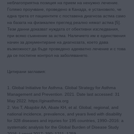
неблагоприятна позиция на прием на ненужно лечение.
Голямо проучване, проведено в Канада, е установило, че
една трета от пациентите с поставена диагноза астма само
на базата на физикален преглед реално нямат астма [5].
Тези данни доказват нуждата от обективни изследвания,
при всяко съмнение за астма. Наличието им е единствения
начин за документиране на диагнозата, което дава
възможност да бъде проведено адекватно лечение и с това
да се постигне контрол на заболяването.
Цитирани заглавия:
1. Global Initiative for Asthma. Global Strategy for Asthma
Management and Prevention. 2021. Date last accessed: 31
May 2022. https://ginasthma.org
2. Vos T, Abajobir AA, Abate KH, et al. Global, regional, and
national incidence, prevalence, and years lived with disability
for 328 diseases and injuries for 195 countries, 1990–2016: a
systematic analysis for the Global Burden of Disease Study
2016. Lancet 2017; 390: 1211–1259.