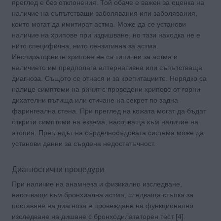
преглед е без отклонения. Той обаче е важен за оценка на
наличие на съпътстващи заболявания или заболявания,
които могат да имитират астма. Може да се установи
наличие на хрипове при издишване, но тази находка не е
нито специфична, нито сензитивна за астма.
Инспираторните хрипове не са типични за астма и
наличието им предполага алтернативна или съпътстваща
диагноза. Същото се отнася и за крепитациите. Нерядко са
налице симптоми на ринит с проведени хрипове от горни
дихателни пътища или стичане на секрет по задна
фарингеална стена. При преглед на кожата могат да бъдат
открити симптоми на екзема, насочваща към наличие на
атопия. Прегледът на сърдечносъдовата система може да
установи данни за сърдена недостатъчност.
Диагностични процедури
При наличие на анамнеза и физикално изследване,
насочващи към бронхиална астма, следваща стъпка за
поставяне на диагноза е провеждане на функционално
изследване на дишане с бронходилататорен тест [4].