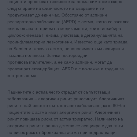
пациенти проявяват типичните за астма симптоми скоро
след спиране на физическото натоварване и те
продължават до един час. Обостряно от аспирин
респираторно заболяване (AERD) е астма, която се засилва
или влошава от прием на медикаменти, които инхибират
циклооксигеназа I, ензим, участващ в дегранулацията на
проинфламаторни левкотриени. Известно още като триада
на Samter и включва астма, непоносимост към аспирин и
назална полипоза. Всички нестероидни
противовъзпалителни, а не само аспирин, могат да
провокират екзацербация. AERD е с по-тежка и трудна за
контрол астма.
Пациентите с астма често страдат от съпътстващи
заболявания – алергичен ринит, риносинуит. Алергичният
ринит е най-честото съпътстващо заболяване, като 80% от
пациентите с астма имат алергичен ринит. Алергичният
ринит повишава риска от астма трикратно. Наличието на
алергичен ринит в ранно детство се асоциира с два пъти
по-висок риск от бронхиална астма при подрастващи.