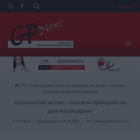
Към
English
съдържанието
/
УНГ и белодробни болести
/
Бронхиална астма – основни
принципи на диагностициране
Бронхиална астма – основни принципи на
диагностициране
от
GP News
публикувано на
06.12.2022
УНГ и белодробни болести