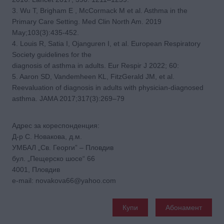
3. Wu Т, Brigham Е , McCormack М et al. Asthma in the
Primary Care Setting. Med Clin North Am. 2019
May;103(3):435-452.
4. Louis R, Satia I, Ojanguren I, et al. European Respiratory
Society guidelines for the
diagnosis of asthma in adults. Eur Respir J 2022; 60:
5. Aaron SD, Vandemheen KL, FitzGerald JM, et al.
Reevaluation of diagnosis in adults with physician-diagnosed
asthma. JAMA 2017;317(3):269–79
Адрес за кореспонденция:
Д-р С. Нoвакова, д.м.
УМБАЛ „Св. Георги” – Пловдив
бул. „Пещерско шосе“ 66
4001, Пловдив
e-mail: novakova66@yahoo.com
Купи
Абонамент