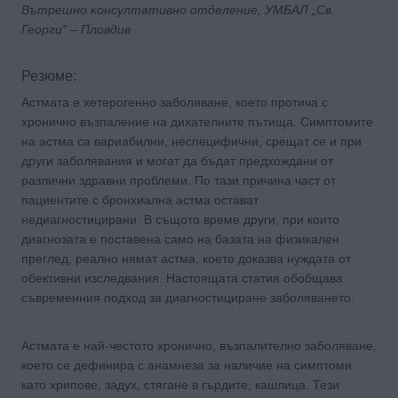
Вътрешно консултативно отделение, УМБАЛ „Св.
Георги” – Пловдив
Резюме:
Астмата е хетерогенно заболяване, което протича с
хронично възпаление на дихателните пътища. Симптомите
на астма са вариабилни, неспецифични, срещат се и при
други заболявания и могат да бъдат предхождани от
различни здравни проблеми. По тази причина част от
пациентите с бронхиална астма остават
недиагностицирани. В същото време други, при които
диагнозата е поставена само на базата на физикален
преглед, реално нямат астма, което доказва нуждата от
обективни изследвания. Настоящата статия обобщава
съвременния подход за диагностициране заболяването.
Астмата е най-честото хронично, възпалително заболяване,
което се дефинира с анамнеза за наличие на симптоми
като хрипове, задух, стягане в гърдите, кашлица. Тези