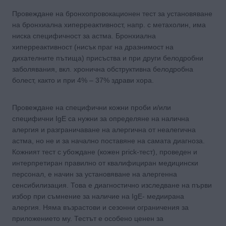
Провеждане на бронхопровокационен тест за установяване
на бронхиална хиперреактивност, напр. с метахолин, има
ниска специфичност за астма. Бронхиална
хиперреактивност (нисък праг на дразнимост на
дихателните пътища) присъства и при други белодробни
заболявания, вкл. хронична обструктивна белодробна
болест, както и при 4% – 37% здрави хора.
Провеждане на специфични кожни проби и/или
специфични IgE са нужни за определяне на налична
алергия и разграничаване на алергична от неалегична
астма, но не и за начално поставяне на самата диагноза.
Кожният тест с убождане (кожен prick-тест), проведен и
интерпретиран правилно от квалифициран медицински
персонал, е начин за установяване на алергенна
сенсибилизация. Това е диагностично изследване на първи
избор при съмнение за наличие на IgE- медиирана
алергия. Няма възрастови и сезонни ограничения за
приложението му. Тестът е особено ценен за