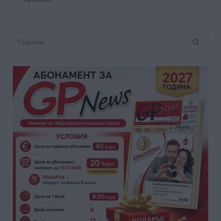
Търсене
за: