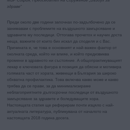
здраве“
Преди около две години започнах по-задълбочено да се
занимавам с проблемите на въздушното замърсяване и
здравните му последици. Оттогава прочетох и научих доста
неща, важните от които бих искал да споделя и с Вас.
Причината е, че това е основният и най-важен фактор от
околната среда, който ни влияе, и който предизвиква
промени в здравното ни състояние. А общопрактикуващият
лекар е ключовата фигура в позиция да обясни и мотивира
голямата част от хората, живеещи в България за широко
обхватна профилактика. Това включва какво може и какво
трябва да се прави, за да минимализираме
неблагоприятните дългосрочни последици от въздушното
замърсяване за здравите и боледуващите хора.
Настоящата статия ще реферирам почти изцяло с най-
актуалната литература, публикувана от началото на
настоящата 2018 година досега.