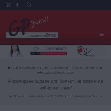
Към
съдържанието
/
УНГ и белодробни болести
/
Инхалиране здраве или болест /не
можем да избираме сами/
Инхалиране здраве или болест /не можем да
избираме сами/
от
GP News
публикувано на
29.10.2018
УНГ и белодробни болести