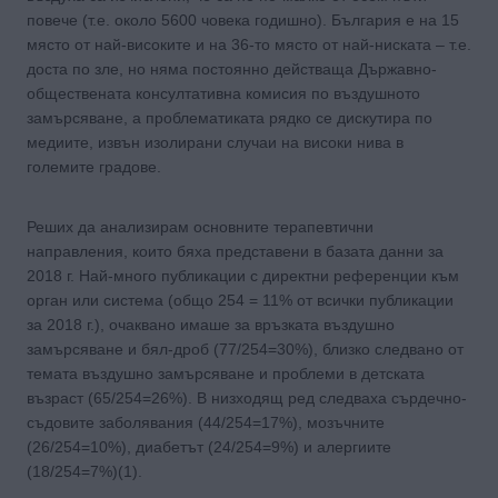
повече (т.е. около 5600 човека годишно). България е на 15
място от най-високите и на 36-то място от най-ниската – т.е.
доста по зле, но няма постоянно действаща Държавно-
обществената консултативна комисия по въздушното
замърсяване, а проблематиката рядко се дискутира по
медиите, извън изолирани случаи на високи нива в
големите градове.
Реших да анализирам основните терапевтични
направления, които бяха представени в базата данни за
2018 г. Най-много публикации с директни референции към
орган или система (общо 254 = 11% от всички публикации
за 2018 г.), очаквано имаше за връзката въздушно
замърсяване и бял-дроб (77/254=30%), близко следвано от
темата въздушно замърсяване и проблеми в детската
възраст (65/254=26%). В низходящ ред следваха сърдечно-
съдовите заболявания (44/254=17%), мозъчните
(26/254=10%), диабетът (24/254=9%) и алергиите
(18/254=7%)(1).