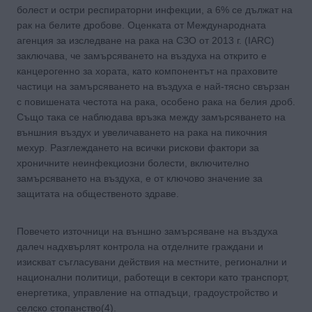
болест и остри респираторни инфекции, а 6% се дължат на
рак на белите дробове. Оценката от Международната
агенция за изследване на рака на СЗО от 2013 г. (IARC)
заключава, че замърсяването на въздуха на открито е
канцерогенно за хората, като компонентът на праховите
частици на замърсяването на въздуха е най-тясно свързан
с повишената честота на рака, особено рака на белия дроб.
Също така се наблюдава връзка между замърсяването на
външния въздух и увеличаването на рака на пикочния
мехур. Разглеждането на всички рискови фактори за
хроничните неинфекциозни болести, включително
замърсяването на въздуха, е от ключово значение за
защитата на общественото здраве.
Повечето източници на външно замърсяване на въздуха
далеч надхвърлят контрола на отделните граждани и
изискват съгласувани действия на местните, регионални и
национални политици, работещи в сектори като транспорт,
енергетика, управление на отпадъци, градоустройство и
селско стопанство(4).