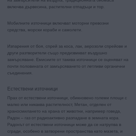
включва дървесина, растителни отпадъци и тор.
Мобилните източници включват моторни превозни
средства, морски кораби и самолети.
Изпарения от боя, спрей за коса, лак, аерозоли спрейове и
други разтворители също предизвикват въздушно
замърсяване. Емисиите от такива източници се оценяват на
почти половината от замърсяването от летливи органични
съединения.
Естествени източници
Прах от естествени източници, обикновено големи площи с
малко или никаква растителност, Метан, отделен от
храносмилането на храна от животни, например говеда,
Радон – газ от радиоактивно разпадане в земната кора.
Радонът от естествени източници може да се натрупва в
сгради, особено в затворени пространства като мазета, и