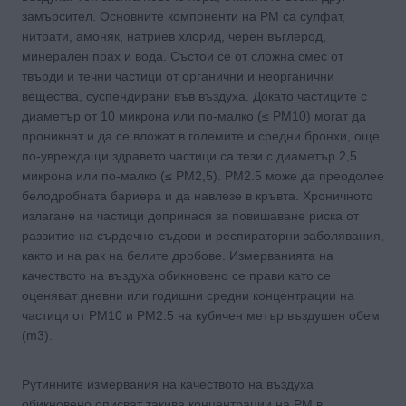
замърсител. Основните компоненти на РМ са сулфат,
нитрати, амоняк, натриев хлорид, черен въглерод,
минерален прах и вода. Състои се от сложна смес от
твърди и течни частици от органични и неорганични
вещества, суспендирани във въздуха. Докато частиците с
диаметър от 10 микрона или по-малко (≤ PM10) могат да
проникнат и да се вложат в големите и средни бронхи, още
по-увреждащи здравето частици са тези с диаметър 2,5
микрона или по-малко (≤ PM2,5). PM2.5 може да преодолее
белодробната бариера и да навлезе в кръвта. Хроничното
излагане на частици допринася за повишаване риска от
развитие на сърдечно-съдови и респираторни заболявания,
както и на рак на белите дробове. Измерванията на
качеството на въздуха обикновено се прави като се
оценяват дневни или годишни средни концентрации на
частици от PM10 и РМ2.5 на кубичен метър въздушен обем
(m3).
Рутинните измервания на качеството на въздуха
обикновено описват такива концентрации на РМ в