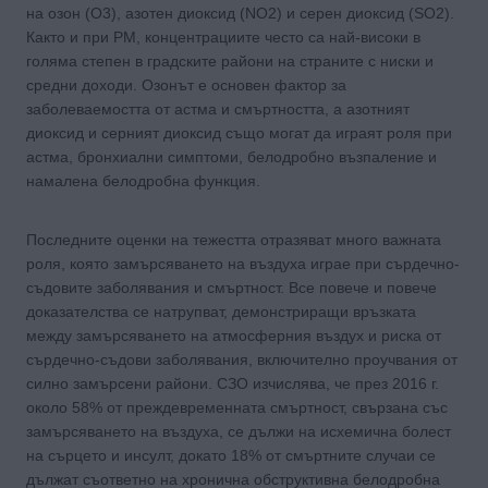
на озон (О3), азотен диоксид (NO2) и серен диоксид (SO2).
Както и при РМ, концентрациите често са най-високи в
голяма степен в градските райони на страните с ниски и
средни доходи. Озонът е основен фактор за
заболеваемостта от астма и смъртността, а азотният
диоксид и серният диоксид също могат да играят роля при
астма, бронхиални симптоми, белодробно възпаление и
намалена белодробна функция.
Последните оценки на тежестта отразяват много важната
роля, която замърсяването на въздуха играе при сърдечно-
съдовите заболявания и смъртност. Все повече и повече
доказателства се натрупват, демонстриращи връзката
между замърсяването на атмосферния въздух и риска от
сърдечно-съдови заболявания, включително проучвания от
силно замърсени райони. СЗО изчислява, че през 2016 г.
около 58% от преждевременната смъртност, свързана със
замърсяването на въздуха, се дължи на исхемична болест
на сърцето и инсулт, докато 18% от смъртните случаи се
дължат съответно на хронична обструктивна белодробна