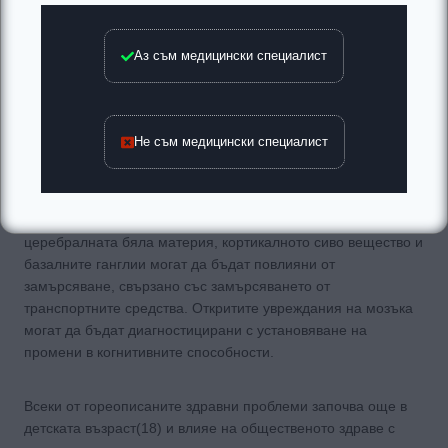
върху атеросклерозата и артериалната твърдост в долните
крайници(12). Има данни и за нивата на възпалителните
Аз съм медицински специалист
медиатори(13), което като цяло води до все по голямо
осъзнаване на кардиолозите за нуждата от профилактичен
подход по тази тема(14). Тези факти се допълват и от
данните, че замърсяването предразполага към
Не съм медицински специалист
метаболитен синдром(15), и увеличава риска от диабет(16).
Увредите на съдовете не могат да подминат и здравето на
ЦНС. Един интересен обзор(17) осветлява възможните
механизми, като включените проучвания показват, че
церебралната бяла материя, кортикалното сиво вещество и
базалните ганглии могат да бъдат повлияни от
замърсяване, свързано със замърсяването от
транспортните средства. Откритите увреждания на мозъка
могат да бъдат диагностицирани с установяване на
промени в когнитивните способности.
Всеки от гореописаните здравни проблеми започва още в
детската възраст(18) и влияе на общественото здраве с