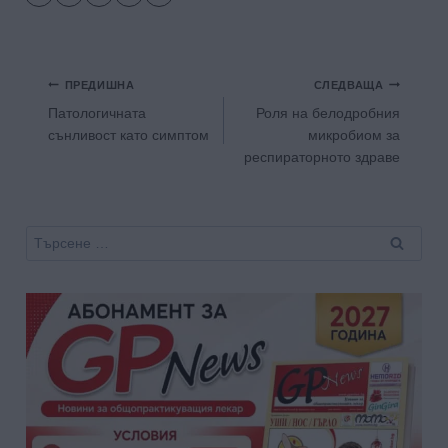
Навигация
ПРЕДИШНА
СЛЕДВАЩА
Патологичната
Роля на белодробния
сънливост като симптом
микробиом за
респираторното здраве
Търсене
за: