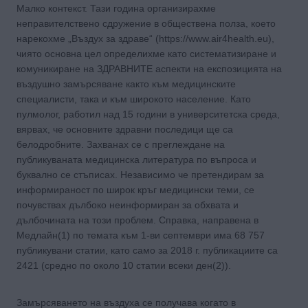
Малко контекст. Тази година организирахме
неправителствено сдружение в обществена полза, което
нарекохме „Въздух за здраве“ (https://www.air4health.eu),
чиято основна цел определихме като систематизиране и
комуникиране на ЗДРАВНИТЕ аспекти на експозицията на
въздушно замърсяване както към медицинските
специалисти, така и към широкото население. Като
пулмолог, работил над 15 години в университетска среда,
вярвах, че основните здравни последици ще са
белодробните. Захванах се с преглеждане на
публикуваната медицинска литература по въпроса и
буквално се стъписах. Независимо че претендирам за
информираност по широк кръг медицински теми, се
почувствах дълбоко неинформиран за обхвата и
дълбочината на този проблем. Справка, направена в
Медлайн(1) по темата към 1-ви септември има 68 757
публикувани статии, като само за 2018 г. публикациите са
2421 (средно по около 10 статии всеки ден(2)).
Замърсяването на въздуха се получава когато в