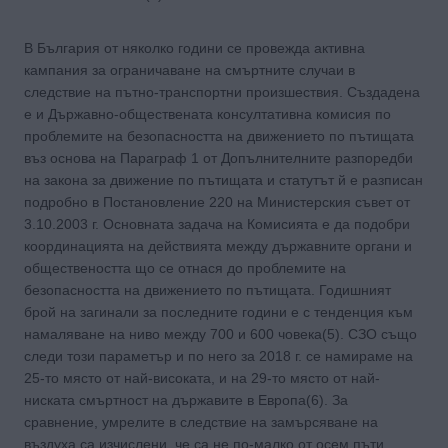
В България от няколко години се провежда активна
кампания за ограничаване на смъртните случаи в
следствие на пътно-транспортни произшествия. Създадена
е и Държавно-обществената консултативна комисия по
проблемите на безопасността на движението по пътищата
въз основа на Параграф 1 от Допълнителните разпоредби
на закона за движение по пътищата и статутът й е разписан
подробно в Постановление 220 на Министерския съвет от
3.10.2003 г. Основната задача на Комисията е да подобри
координацията на действията между държавните органи и
обществеността що се отнася до проблемите на
безопасността на движението по пътищата. Годишният
брой на загинали за последните години е с тенденция към
намаляване на ниво между 700 и 600 човека(5). СЗО също
следи този параметър и по него за 2018 г. се намираме на
25-то място от най-високата, и на 29-то място от най-
ниската смъртност на държавите в Европа(6). За
сравнение, умрелите в следствие на замърсяване на
въздуха са изчислени, че са не по-малко от осем пъти