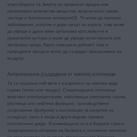
атмосферата на Земята се привнесат вредни или
прекомерни количества вещества, включително газове,
частици и биологични молекули(3). Тя може да причини
заболявания, алергии и дори смърт на хората; това може
да увреди и други живи организми като животни и
хранителни култури и може да увреди естествената или
застроена среда. Както човешката дейност, така и
природните процеси могат да създадат замърсяване на
въздуха.
Антропогенни (създадени от човека) източници
Те са свързани най-вече с изгарянето на няколко вида
гориво (течно или твърдо). Стационарните източници
включват електроцентрали, използващи изкопаеми горива
(въглища или нефтени фракции), производствени
съоръжения (фабрики) и инсталации за изгаряне на
отпадъци, както и пещи и други видове горивни
отоплителни уреди. В развиващите се и в бедните страни
традиционното изгаряне на биомаса е основният източник
на замърсители на въздуха; традиционната биомаса