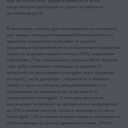
още по голяма сила, заради възможността за по-
продължителна експозиция по време на живота на
днешните деца(19).
В заключение, няколко думи за социалната ни отговорност
като лекари: в скорошно проучване(20) мнозинството от
здравните специалисти съобщават, че редовно
актуализират професионалните си знания чрез медицински
новини от държавни здравни агенции (59%); медицински
уебсайтове (77%); и медицински списания (86%). Въпреки
това, добре описваните последици за здравето от
излагането на замърсяване на въздуха, които показахме
по-горе(1), не се дискутират с пациентите от повечето
лекари, с което се пропуска уникална възможност за
ограничаване на излагането им на рисковете от
замърсяването на въздуха. С този един пропуск не
реализираме възможност за едновременна профилактика
на 25% от всички смъртни случаи и заболяване от рак на
белия дроб, 17% от всички смъртни случаи и заболяване от
остра инфекция на долните дихателни пътища, 16% от