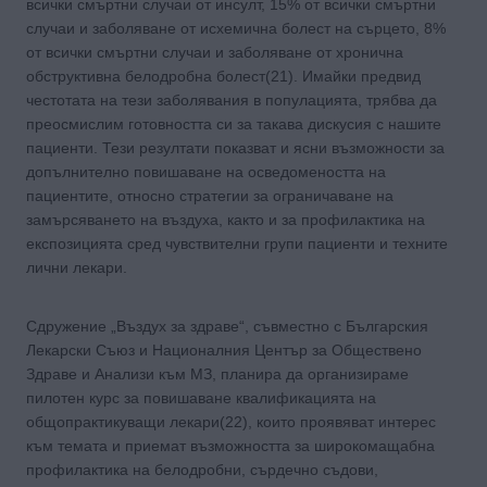
всички смъртни случаи от инсулт, 15% от всички смъртни
случаи и заболяване от исхемична болест на сърцето, 8%
от всички смъртни случаи и заболяване от хронична
обструктивна белодробна болест(21). Имайки предвид
честотата на тези заболявания в популацията, трябва да
преосмислим готовността си за такава дискусия с нашите
пациенти. Тези резултати показват и ясни възможности за
допълнително повишаване на осведомеността на
пациентите, относно стратегии за ограничаване на
замърсяването на въздуха, както и за профилактика на
експозицията сред чувствителни групи пациенти и техните
лични лекари.
Сдружение „Въздух за здраве“, съвместно с Българския
Лекарски Съюз и Националния Център за Обществено
Здраве и Анализи към МЗ, планира да организираме
пилотен курс за повишаване квалификацията на
общопрактикуващи лекари(22), които проявяват интерес
към темата и приемат възможността за широкомащабна
профилактика на белодробни, сърдечно съдови,