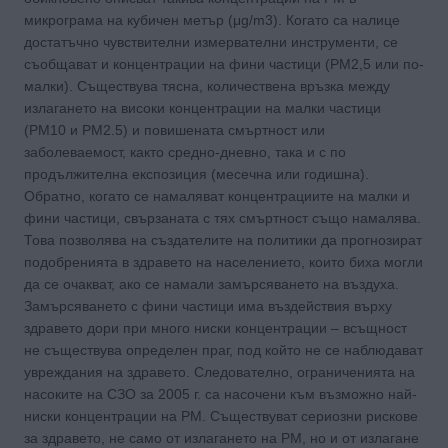
микрограма на кубичен метър (μg/m3). Когато са налице
достатъчно чувствителни измервателни инструменти, се
съобщават и концентрации на фини частици (PM2,5 или по-
малки). Съществува тясна, количествена връзка между
излагането на високи концентрации на малки частици
(PM10 и PM2.5) и повишената смъртност или
заболеваемост, както средно-дневно, така и с по
продължителна експозиция (месечна или годишна).
Обратно, когато се намаляват концентрациите на малки и
фини частици, свързаната с тях смъртност също намалява.
Това позволява на създателите на политики да прогнозират
подобренията в здравето на населението, които биха могли
да се очакват, ако се намали замърсяването на въздуха.
Замърсяването с фини частици има въздействия върху
здравето дори при много ниски концентрации – всъщност
не съществува определен праг, под който не се наблюдават
увреждания на здравето. Следователно, ограниченията на
насоките на СЗО за 2005 г. са насочени към възможно най-
ниски концентрации на РМ. Съществуват сериозни рискове
за здравето, не само от излагането на РМ, но и от излагане