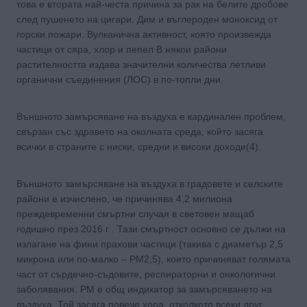
това е втората най-честа причина за рак на белите дробове
след пушенето на цигари. Дим и въглероден моноксид от
горски пожари. Вулканична активност, която произвежда
частици от сяра, хлор и пепел В някои райони
растителността издава значителни количества летливи
органични съединения (ЛОС) в по-топли дни.
Външното замърсяване на въздуха е кардинален проблем,
свързан със здравето на околната среда, който засяга
всички в страните с ниски, средни и високи доходи(4).
Външното замърсяване на въздуха в градовете и селските
райони е изчислено, че причинява 4,2 милиона
преждевременни смъртни случая в световен мащаб
годишно през 2016 г . Тази смъртност основно се дължи на
излагане на фини прахови частици (такива с диаметър 2,5
микрона или по-малко – PM2,5), които причиняват голямата
част от сърдечно-съдовите, респираторни и онкологични
заболявания. PM е общ индикатор за замърсяването на
въздуха. Той засяга повече хора, отколкото всеки друг