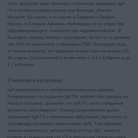
което вероятно имат значение и генетични вариации. IgA
ГН e особено разпространен във Франция, Италия,
Испания, България, а по-малко в Северна и Средна
Европа, и Северна Америка. Наблюдава се по-рядко при
афроамериканците, отколкото при индоевропейците. В
България, според локални проучвания, болестта се доказва
при 26% от пациентите с проведена ПББ. Боледуват лица
от всички възрасти, но предимно млади хора на възраст 20-
40 години. Съотношението мъже:жени е 2-3:1 в Европа и до
6:1 в Япония.
Етиология и патогенеза
IgA нефропатията е нехомогенна клинична единица.
Разграничават се първичен IgA ГН, нефрит при пурпура на
Henoch-Schonlein, фамилен тип IgA ГН, както и вторични
форми на заболяването. Според съвременните данни
първичният IgA ГН е автоимунно заболяване, при което се
произвежда абнормно гликолизиран IgA1. Той образува
имунни комплекси с автоантитела от клас IgG, които се
отлагат в гломерулите със С3 и пропердин (алтернативен