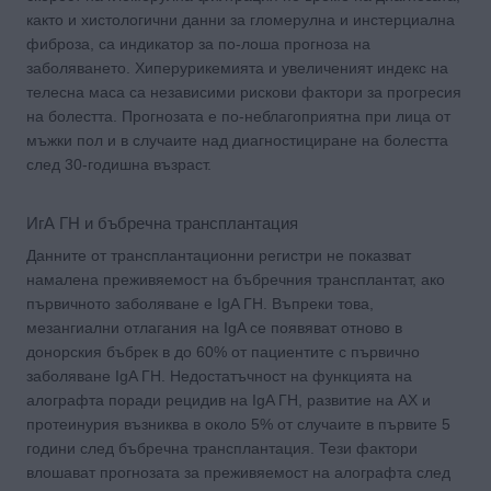
както и хистологични данни за гломерулна и инстерциална
фиброза, са индикатор за по-лоша прогноза на
заболяването. Хиперурикемията и увеличеният индекс на
телесна маса са независими рискови фактори за прогресия
на болестта. Прогнозата е по-неблагоприятна при лица от
мъжки пол и в случаите над диагностициране на болестта
след 30-годишна възраст.
ИгА ГН и бъбречна трансплантация
Данните от трансплантационни регистри не показват
намалена преживяемост на бъбречния трансплантат, ако
първичното заболяване е IgA ГН. Въпреки това,
мезангиални отлагания на IgA се появяват отново в
донорския бъбрек в до 60% от пациентите с първично
заболяване IgA ГН. Недостатъчност на функцията на
алографта поради рецидив на IgA ГН, развитие на АХ и
протеинурия възниква в около 5% от случаите в първите 5
години след бъбречна трансплантация. Тези фактори
влошават прогнозата за преживяемост на алографта след