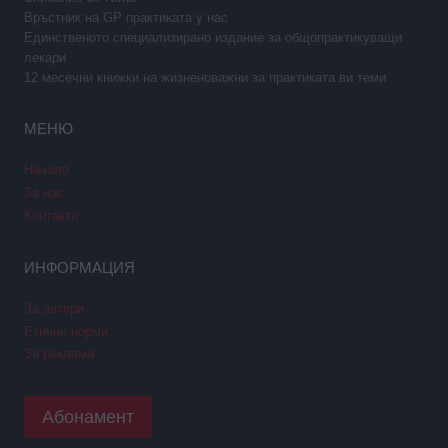
Връстник на GP практиката у нас
Единственото специализирано издание за общопрактикуващи
лекари
12 месечни книжки на жизненоважни за практиката ви теми
МЕНЮ
Начало
За нас
Контакти
ИНФОРМАЦИЯ
За автори
Етични норми
За реклама
Абонамент