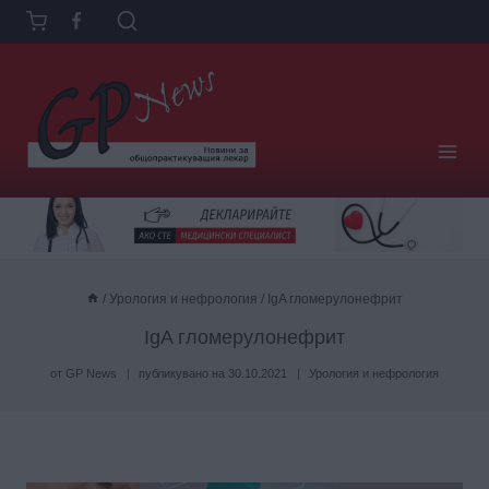
Към
съдържанието
/
Урология и нефрология
/
IgA гломерулонефрит
IgA гломерулонефрит
от
GP News
публикувано на
30.10.2021
Урология и нефрология