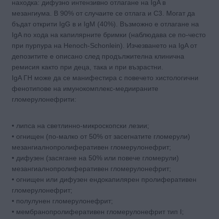
находка: дифузно интензивно отлагане на IgA в
мезангиума. В 90% от случаите се отлага и C3. Могат да
бъдат открити IgG в и IgM (40%). Възможно е отлагане на
IgA по хода на капилярните бримки (наблюдава се по-често
при пурпура на Henoch-Schonlein). Изчезването на IgA от
депозитите е описано след продължителна клинична
ремисия както при деца, така и при възрастни.
IgA ГН може да се манифестира с повечето хистологични
фенотипове на имунокомплекс-медиираните
гломерулонефрити:
• липса на светлинно-микроскопски лезии;
• огнищен (по-малко от 50% от засегнатите гломерули)
мезангиалнопролиферативен гломерулонефрит;
• дифузен (засягане на 50% или повече гломерули)
мезангиалнопролиферативен гломерулонефрит;
• огнищен или дифузен ендокапилярен пролиферативен
гломерулонефрит;
• полулунен гломерулонефрит;
• мембранопролиферативен гломерулонефрит тип I;