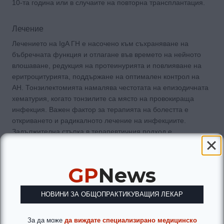
10-та година или в случаите на повторна трансплантация.
Лечение
Лечението на IgA ГН е насочено към съхраняване на
бъбречната функция и отлагане във времето на нейното
влошаване, редукция на протеинурията и повлияване на
еритроцитурията, поддържане на оптимален контрол на
АН. Тонзилектомията намалява честотата на епизодичната
хематурия, когато тонзилите са място на провокираща
инфекция. Важен фактор за терапията на болестта е
откриването и радикалното лечение на инфекциите.
Задължителна стъпка в терапевтичния подход е
инхибирането на системата ренин-ангиотензин-алдостерон
(РААС) и потискане на тромбоцитната агрегация. При
наличие на протеинурия до 1 гр/24 часа и рецидивираща
GP
News
хематурия се препоръчва приложение на максимални,
добре толерирани дози на ACEi/ARB. Положителни
НОВИНИ ЗА ОБЩОПРАКТИКУВАЩИЯ ЛЕКАР
резултати се отчитат при прием на омега-3 ненаситени
мастни киселини в натурален екстракт от сьомга, заедно с
Vitamin E, в доза 6-12 g дневно.
За да може
да виждате специализирано медицинско