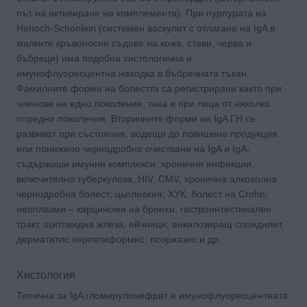
път на активиране на комплемента). При пурпурата на
Henoch-Schonlein (системен васкулит с отлагане на IgA в
малките кръвоносни съдове на кожа, стави, черва и
бъбреци) има подобна хистологична и
имунофлуоресцентна находка в бъбречната тъкан.
Фамилните форми на болестта са регистрирани както при
членове на едно поколение, така и при лица от няколко
поредни поколения. Вторичните форми на IgA ГН се
развиват при състояния, водещи до повишена продукция
или понижено чернодробно очистване на IgA и IgA-
съдържаши имунни комплекси: хронични инфекции,
включително туберкулоза, HIV, CMV, хронична алкохолна
чернодробна болест; цьолиакия; ХУК; болест на Crohn;
неоплазми – карциноми на бронхи, гастроинтестинален
тракт, щитовидна жлеза, яйчници; анкилозиращ спондилит,
дерматитис херпетиформис; псориазис и др.
Хистология
Типична за IgA гломерулонефрит е имунофлуоресцентната