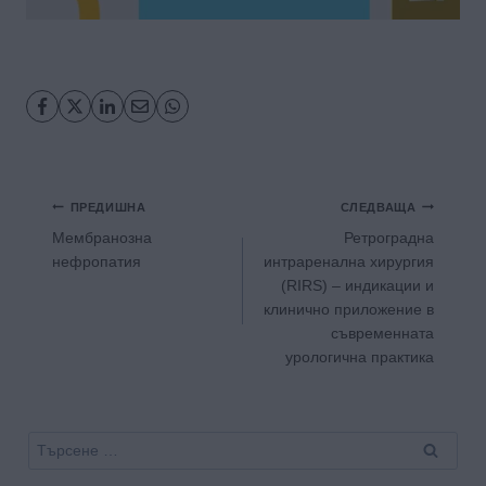
Навигация
ПРЕДИШНА
СЛЕДВАЩА
Мeмбранозна
Ретроградна
нефропатия
интраренална хирургия
(RIRS) – индикации и
клинично приложение в
съвременната
урологична практика
Търсене
за: