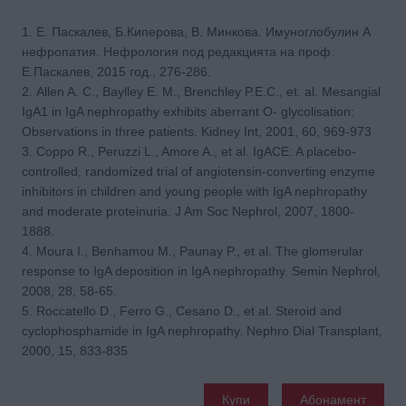
1. Е. Паскалев, Б.Киперова, В. Минкова. Имуноглобулин А
нефропатия. Нефрология под редакцията на проф.
Е.Паскалев, 2015 год., 276-286.
2. Allen A. C., Baylley E. M., Brenchley P.E.C., et. al. Mesangial
IgA1 in IgA nephropathy exhibits aberrant O- glycolisation:
Observations in three patients. Kidney Int, 2001, 60, 969-973
3. Coppo R., Peruzzi L., Amore A., et al. IgACE: A placebo-
controlled, randomized trial of angiotensin-converting enzyme
inhibitors in children and young people with IgA nephropathy
and moderate proteinuria. J Am Soc Nephrol, 2007, 1800-
1888.
4. Moura I., Benhamou M., Paunay P., et al. The glomerular
response to IgA deposition in IgA nephropathy. Semin Nephrol,
2008, 28, 58-65.
5. Roccatello D., Ferro G., Cesano D., et al. Steroid and
cyclophosphamide in IgA nephropathy. Nephro Dial Transplant,
2000, 15, 833-835
Купи
Абонамент