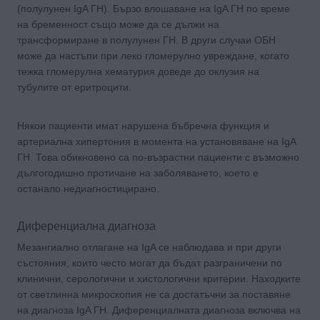
(полулунен IgA ГН). Бързо влошаване на IgA ГН по време
на бременност също може да се дължи на
трансформиране в полулунен ГН. В други случаи ОБН
може да настъпи при леко гломерулно увреждане, когато
тежка гломерулна хематурия доведе до оклузия на
тубулите от еритроцити.
Някои пациенти имат нарушена бъбречна функция и
артериална хипертония в момента на установяване на IgA
ГН. Това обикновено са по-възрастни пациенти с възможно
дългогодишно протичане на заболяването, което е
останало недиагностицирано.
Диференциална диагноза
Мезангиално отлагане на IgA се наблюдава и при други
състояния, които често могат да бъдат разграничени по
клинични, серологични и хистологични критерии. Находките
от светлинна микроскопия не са достатъчни за поставяне
на диагноза IgA ГН. Диференциалната диагноза включва на