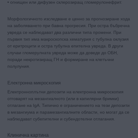
• огнищен или дифузен склерозиращ гломерулонефрит.
Морфологичното изследване е ценно за прогнозиране хода
на заболяването при бавна прогресия. При остра бъбречна
увреда се наблюдават два различни типа промени. При
първия тип има макроскопска хематурия с тубулна оклузия
от еритроцити и остра тубулна епителна увреда. В други
случаи гломерулната увреда може да доведе до ОБН,
поради некротизиращ ГН и формиране на клетъчни
полулуния.
Електронна микроскопия
Електронноплътни депозити на електронна микроскопия
отговарят на мезангиалното (или в капилярни бримки)
отлагане на IgA. Типично е ограничението на тези депозити
в мезангиума и парамезангиалните области, но могат да се
наблюдават субепителни и субендотелни отлагания.
Клинична картина