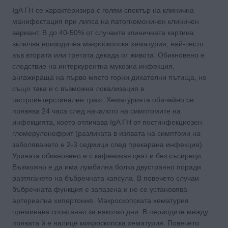
IgA ГН се характеризира с голям спектър на клинична
манифестация при липса на патогномоничен клиничен
вариант. В до 40-50% от случаите клиничната картина
включва епизодична макроскопска хематурия, най-често
във втората или третата декада от живота. Обикновено е
следствие на интеркурентна мукозна инфекция,
ангажираща на първо място горни дихателни пътища, но
също така и с възможна локализация в
гастроинтерстинален тракт. Хематурията обичайно се
появява 24 часа след началото на симптомите на
инфекцията, което отличава IgA ГН от постинфекциозен
гломерулонефрит (разликата в изявата на симптоми на
заболяването е 2-3 седмици след прекарана инфекция).
Урината обикновено е с кафеникав цвят и без съсиреци.
Възможно е да има лумбална болка двустранно поради
разтягането на бъбречната капсула. В повечето случаи
бъбречната функция е запазена и не се установява
артериална хипертония. Макроскопската хематурия
преминава спонтанно за няколко дни. В периодите между
появата й е налице микроскопска хематурия. Повечето