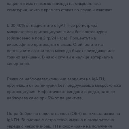
пациенти имат няколко епизода на макроскопска
хематурия, които с времето стават по-редки и изчезват.
В 30-40% от пациентите с IgA ГН се регистрира
микроскопска еритроцитурия с или без протеинурия
(обикновено е под 2 гр/24 часа). Процентът на
дизморфните еритроцити е висок. Стойностите на
остатъчните азотни тела може да бъдат епизодично или
трайно завишени. В някои случаи е налице артериална
хипертония.
Рядко се наблюдават клинични варианти на IgA ГН,
протичащи с протеинурия без придружаваща микроскопска
еритроцитурия. Нефротичният синдром е рядък, като се
наблюдава само при 5% от пациентите.
Остра бъбречна недостатъчност (ОБН) не е честа изява на
IgA ГН. Възможна е остра тежка имунна и възпалителна
увреда с некротизиращ ГН и формиране на полулуния