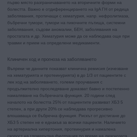
първо място разграничаването на вторичните форми на
болестта. Важно е отдиференцирането на IgA ГН от редица
заболявания, протичащи с хематурия, напр. нефролитиаза,
бъбречни тумори, тумори на пикочните пътища, системни
заболявания, съдови аномалии, БЕН, заболявания на
простатата и др. Хематурия може да се наблюдава още при
травми и прием на определени медикаменти.
Клиничен ход и прогноза на заболяването
Въпреки че данните показват клинична ремисия (изчезване
на хематурията и протеинурията) в до 1/3 от пациентите с
лек ход на заболяването, големи проучвания с
продължително проследяване доказват бавно и постепенно
намаляване на бъбречната функция. 20 години след
началото на болестта 25% от пациентите развиват ХБЗ 5
степен, а при други 20% се наблюдава прогресивно
влошаваща се бъбречна функция. Рискът от достигане до
ХБЗ 5 степен не е еднакъв за всички пациенти. Наличието
на артериална хипертония, протеинурия и намалена
скорост на гломерулна филтрация по време на диагнозата,