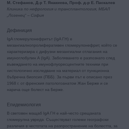
М. Стефанов, Д-р Т. Янакиева, Проф. д-р Е. Паскалев
Клиника по нефрология и трансплантология, МБАЛ
„Лозенец“ – София
Дефиниция
IgA гломерулонефритът (IgA ГН) е
мезангиалнопролиферативен гломерулонефрит, който се
характеризира с дифузни мезангиални отлагания на
имуноглобулин А (IgA). Заболяването е разпознато след
въвеждането на имунофлуоресцентните техники при
хистологично изследване на материал от пункционна
бъбречна биопсия (ПББ). За първи път е описано през
1968 г. от френския патологоанатом Жан Берже и се
нарича още болест на Берже.
Епидемиология
В световен мащаб IgA ГН е най-често срещаната
гломерулна увреда. Съществуват големи географски
различия в честотата на разпространение на болестта, за