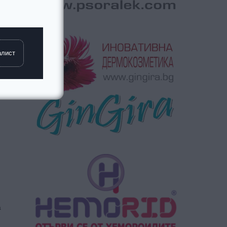
алист
а