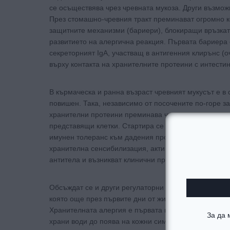
се осъществява чрез чревната мукоза. Други възможн
През стомашно-чревния тракт преминават огромно к
защитните механизми (бариери), блокиращи връзката
развитието на алергична реакция. Първата бариера 
секреторният IgA, участващ в антигенния клирънс (
върху контакта на хранителните протеини с интести
В кърмаческа и ранна възраст чревният мукусът е в
повишен. Така, независимо от посочените по-горе з
хранителни протеини преминава чревната мукоза и вл
представящи клетки. Стартира се имунен отговор – Т
имунен толеранс към дадения протеин. При част от д
хранителна сенсибилизация, активира се Th2 имуне
антитела и възникват клинични прояви на хранителн
Обсъждат се и други регулаторни механизми, свърз
която още през първите дни от живота, играе важна
Хранителната алергия е първата проява на атопичн
За да
храни води до поява на кожни симптоми – дерматит 