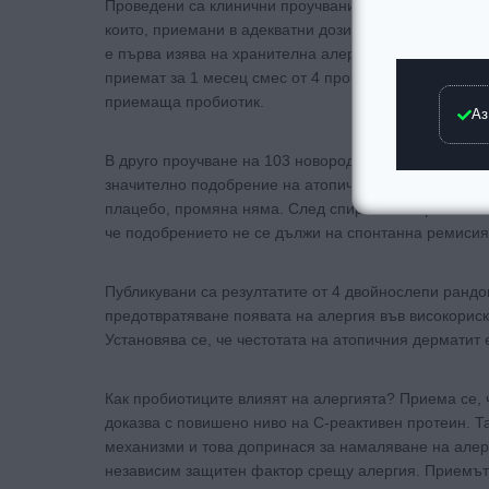
Проведени са клинични проучвания върху хранителн
които, приемани в адекватни дози, допринасят за з
е първа изява на хранителна алергия. Най-голямо е
приемат за 1 месец смес от 4 пробиотика или плаце
приемаща пробиотик.
Аз
В друго проучване на 103 новородени същото лечен
значително подобрение на атопичния дерматит при 
плацебо, промяна няма. След спиране на приема не
че подобрението не се дължи на спонтанна ремисия
Публикувани са резултатите от 4 двойнослепи ранд
предотвратяване появата на алергия във високориск
Установява се, че честотата на атопичния дерматит е
Как пробиотиците влияят на алергията? Приема се, 
доказва с повишено ниво на С-реактивен протеин. Т
механизми и това допринася за намаляване на алер
независим защитен фактор срещу алергия. Приемът