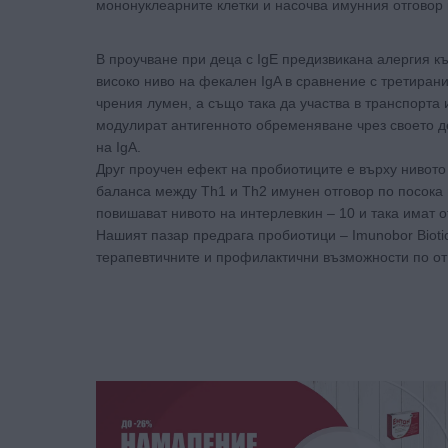
мононуклеарните клетки и насочва имунния отговор к
В проучване при деца с IgE предизвикана алергия къ
високо ниво на фекален IgA в сравнение с третирани
чрения лумен, а също така да участва в транспорта
модулират антигенното обременяване чрез своето д
на IgA.
Друг проучен ефект на пробиотиците е върху нивото
баланса между Th1 и Th2 имунен отговор по посока 
повишават нивото на интерлевкин – 10 и така имат 
Нашият пазар предрага пробиотици – Imunobor Biotic/c
терапевтичните и профилактични възможности по отн