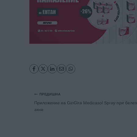
Навигация
ПРЕДИШНА
Приложение на GinGira Medicasol Spray при белез
акне