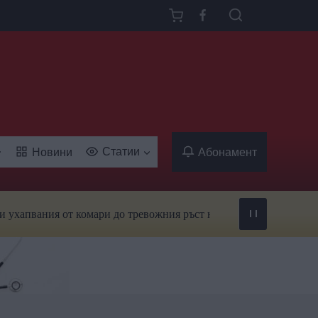
Статии
Новини
Абонамент
ния от комари до тревожния ръст на заболяванията, предавани 