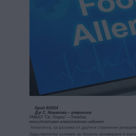
Брой 8/2014
Д-р С. Новакова – алерголог
УМБАЛ ”Св. Георги” – Пловдив,
консултативен алергологичен кабинет
Алергията, за разлика от другите странични реакци
Задължително условие за тяхното активиране е конта