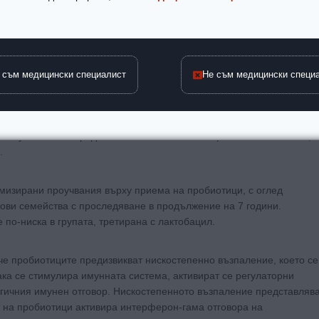
ата алергия и ефекта на пробиотиците – живи микроорганизми
дравето. Вниманието е фокусирано върху атопичния дерматит, който
 проучването върху 230 новородени с атопичен дерматит, които
бо. Резултатите показват подобрение на симптомите при групата,
 съм медицински специалист
Не съм медицински специ
ие е проведено в продължение на 3 месеца. Наблюдава се
подгрупата, третирана с пробиотици, докато при приемащите
 се установява продължаване на лечебния ефект. Това означава,
.
омизирани проучвания върху приема на пробиотици, с оглед
ови семейства с проследяване в продължение на 7 години.
 по-ниска в групата, третирана с лактобацил.
че пробиотиците предизвикват нискостепенно възпаление, което се
ака се стимулира имунната система, активират се регулаторни
гичния имунен отговор. Нискостепенното възпаление представляв
 на пробиотици активира интерферон-гама отговора на