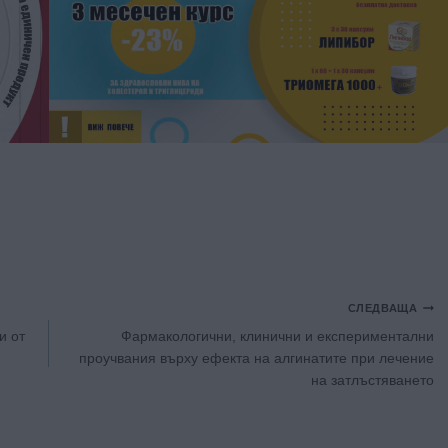
СЛЕДВАЩА
и от
Фaрмакологични, клинични и експериментални
проучвания върху ефекта на алгинатите при лечение
на затлъстяването