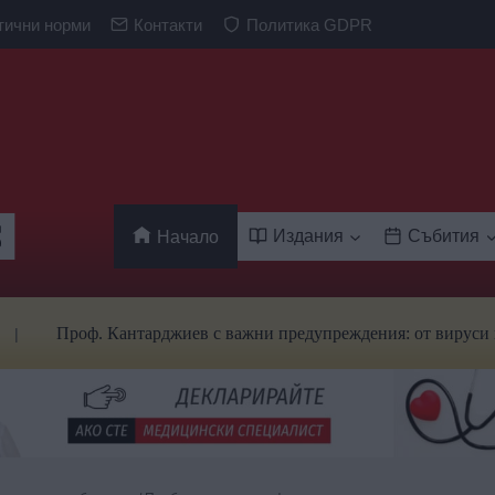
тични норми
Контакти
Политика GDPR
Издания
Събития
Начало
Проф. Кантарджиев с важни предупреждения: от вируси и ухапва