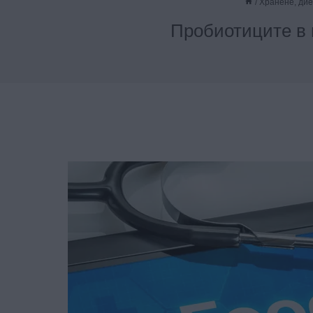
/
Хранене, дие
Пробиотиците в 