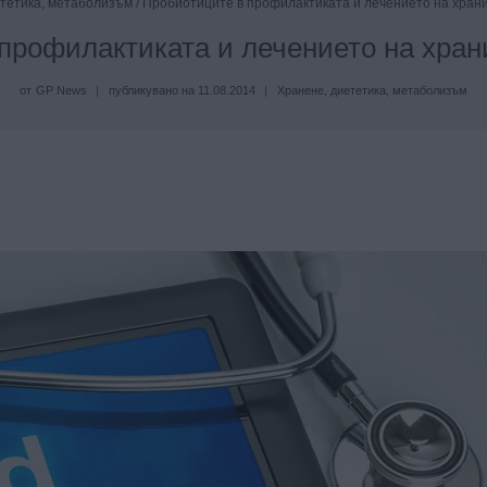
тетика, метаболизъм
/
Пробиотиците в профилактиката и лечението на хран
профилактиката и лечението на хран
от
GP News
публикувано на
11.08.2014
Хранене, диететика, метаболизъм