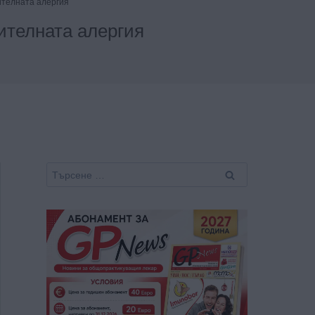
ителната алергия
ителната алергия
Търсене
за: