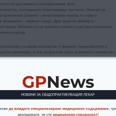
ости са чрез кожата и респираторния тракт.
оличество, потенциално алергизиращи протеини. Няколко са
 хранителен алерген – интестинална мукоза, а с това и
е физикална – чревният мукус. Друг защитен фактор е
очистване). Активността на чревните ензими също има отношение
налната мукоза.
 относително по-малко количество и чревният пермеабилитет е
ащитни механизми, в тези възрастови групи значително количество
изат в контакт с дендритните клетки, които са антиген
- и В- клетъчен. Нормално, този отговор води до развитие на
ецата, ( 2-10%), най-често генетично детерминирани, се развива
GP
News
н отговор, синтезират се специфични към дадения протеин IgE
а алергия.
ани с огромната и активна сапрофитна чревна бактериална флора,
НОВИНИ ЗА ОБЩОПРАКТИКУВАЩИЯ ЛЕКАР
 роля за развитието на толерантност или сенсибилизация.
о /IgE- медиирано/ заболяване. Приемането на алергизиращи
 може
да виждате специализирано медицинско съдържание
, тр
или уртикария и по-рядко – ринит и свиркащо дишане.
декларирате, че сте
медицински специалист
!