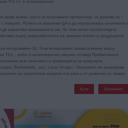
ъм Th1 т.с. е антиалергичен.
м краве мляко, които са получавали пробиотици, се доказва по –
 с плацебо. Ролята на мукозния IgA е да неутрализира антигените 
 и да намалява проникването им. По този начин пробиотиците
ействие върху пермеабилитета на чревния епител и продукцията
 на интерлевкин–10. Този интерлевкин оказва влияние върху
на Th1- , който е антиалергичен имунен отговор Пробиотиците
отношение към лечението и превенцията на алергията.
aps/, BioGaia/tab., sol./, Lacto 4/caps./. Наличието им разширява
ошение на хранителна алергия или риск а от развитие на такава.
Купи
Абонамент