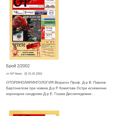
Брой 2/2002
от
GP News
01.02.2002
ОТОРИНОЛАРИНГОЛОГИЯ Bioparox Проф. Д-р В. Павлов
Бартонелози при човека Д-р Р. Комитова Остри исхемични
коронарни синдроми Д-р Е. Гошев Дислипидемии…