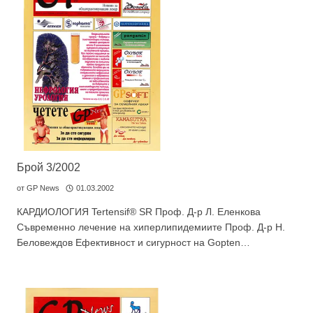
GP
News
НОВИНИ ЗА ОБЩОПРАКТИКУВАЩИЯ ЛЕКАР
За да може
да виждате специализирано медицинско
съдържание
, трябва да декларирате, че сте
медицински
специалист
!
Брой 3/2002
Аз съм медицински специалист
от
GP News
01.03.2002
КАРДИОЛОГИЯ Tertensif® SR Проф. Д-р Л. Еленкова
Съвременно лечение на хиперлипидемиите Проф. Д-р Н.
Не съм медицински специалист
Беловеждов Ефективност и сигурност на Gopten…