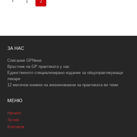
Предишна
1
2
на
страница
страницата
ЗА НАС
Списание GPNews
Връстник на GP практиката у нас
Единственото специализирано издание за общопрактикуващи
лекари
12 месечни книжки на жизненоважни за практиката ви теми
МЕНЮ
Начало
За нас
Контакти