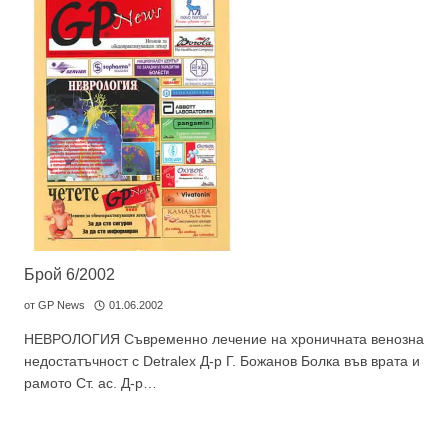
Брой 6/2002
от
GP News
01.06.2002
НЕВРОЛОГИЯ Съвремeнно лечение на хроничната венозна
не­достатъчност с Detralex Д-р Г. Божанов Болка във врата и
рамото Ст. ас. Д-р…