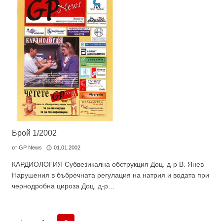
Брой 1/2002
от
GP News
01.01.2002
КАРДИОЛОГИЯ Субвезикална обструкция Доц. д-р В. Янев
Нарушения в бъбречната регулация на натрия и водата при
чернодробна цироза Доц. д-р…
Навигация