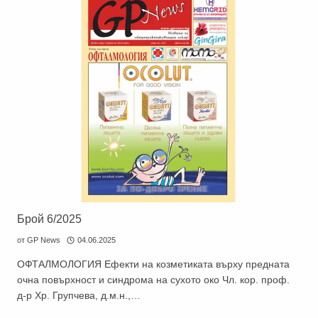
Брой 6/2025
от
GP News
04.06.2025
ОФТАЛМОЛОГИЯ Ефекти на козметиката върху предната
очна повърхност и синдрома на сухото око Чл. кор. проф.
д-р Хр. Групчева, д.м.н.,…