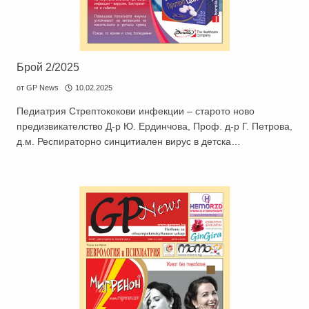
Брой 2/2025
от
GP News
10.02.2025
Педиатрия Стрептококови инфекции – старото ново
предизвикателство Д-р Ю. Ердинчова, Проф. д-р Г. Петрова,
д.м. Респираторно синцитиален вирус в детска…