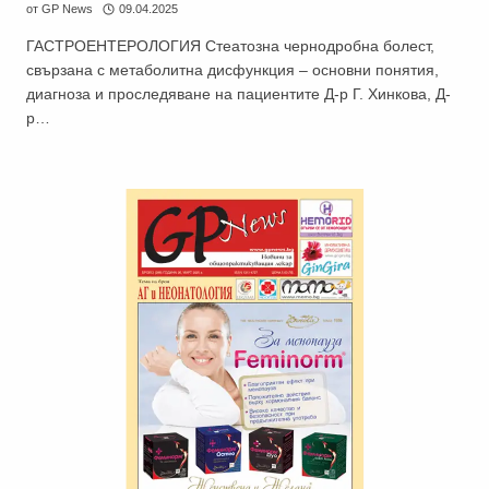
от
GP News
09.04.2025
ГАСТРОЕНТЕРОЛОГИЯ Стеатозна чернодробна болест,
свързана с метаболитна дисфункция – oсновни понятия,
диагноза и проследяване на пациентите Д-р Г. Хинкова, Д-
р…
GP
News
НОВИНИ ЗА ОБЩОПРАКТИКУВАЩИЯ ЛЕКАР
За да може
да виждате специализирано медицинско
съдържание
, трябва да декларирате, че сте
медицински
специалист
!
Аз съм медицински специалист