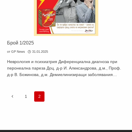
Брой 1/2025
от
GP News
31.01.2025
Неврология и психиатрия Диференциална диагноза при
перонеална пареза Доц. д-р И. Александрова, д.м., Проф.
д-р В. Божинова, д.м. Демиелинизиращи заболявания…
Навигация
Предишна
1
2
на
страница
страницата