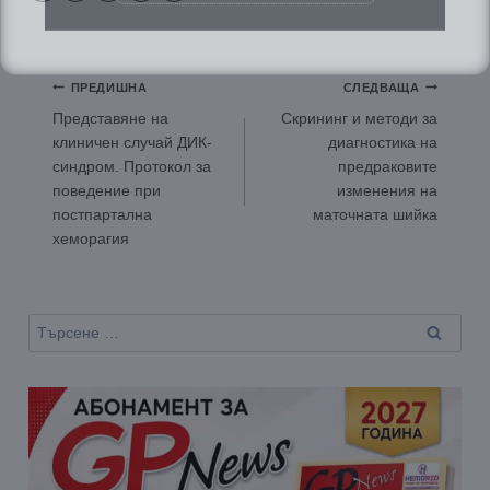
Навигация
ПРЕДИШНА
СЛЕДВАЩА
Представяне на
Скрининг и методи за
клиничен случай ДИК-
диагностика на
синдром. Протокол за
предраковите
поведение при
изменения на
постпартална
маточната шийка
хеморагия
Търсене
за: