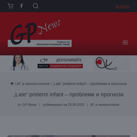
Към
English
съдържанието
/
АГ и неонатология
/
„Late“ preterm infant – проблеми и прогноза
„Late“ preterm infant – проблеми и прогноза
от
GP News
публикувано на
29.06.2025
АГ и неонатология