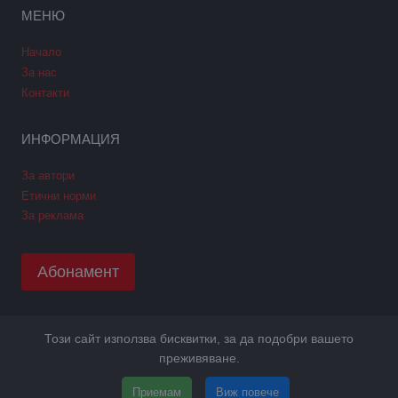
МЕНЮ
Начало
За нас
Контакти
ИНФОРМАЦИЯ
За автори
Етични норми
За реклама
Абонамент
Този сайт използва бисквитки, за да подобри вашето
Copyright © 2026 GPNews. Всички права запазени.
преживяване.
Уеб дизайн и SEO от Трибест
ПОЛИТИКА GDPR
Приемам
Виж повече