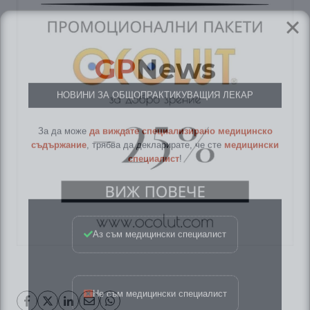
GP
News
НОВИНИ ЗА ОБЩОПРАКТИКУВАЩИЯ ЛЕКАР
За да може
да виждате специализирано медицинско
съдържание
, трябва да декларирате, че сте
медицински
специалист
!
Аз съм медицински специалист
Не съм медицински специалист