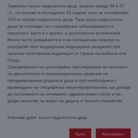
Терминът късно недоносени деца, родени между 34 и 37
г.с., се наложи в последните 10 години, като те съставляват
74% от всички недоносени деца. Тази група недоносени
деца се отличава със специфична заболеваемост и
смъртност, както и с кратко- и дългосрочни усложнения.
Много често ражданията в този гестационен период се
определят като медицински индицирани раждания при
налични категорични индикации от страна на майката или
плода.
Осигуряването на дълготрайно проследяване по протокол
на двигателното и псхоемоционално развитие на
преждевременно родените деца и при необходимост
провеждане на специфична имунопрофилактика ще доведе
до постигането на оптимален здравословен статус и по-
добро качество на живот на децата и техните семейства.
Ключови думи: късно недоносени деца
Купи
Абонамент