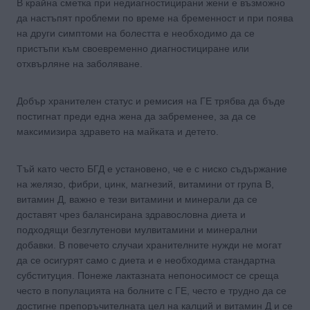
В крайна сметка при недиагностицирани жени е възможно
да настъпят проблеми по време на бременност и при поява
на други симптоми на болестта е необходимо да се
пристъпи към своевременно диагностициране или
отхвърляне на заболяване.
Добър хранителен статус и ремисия на ГЕ трябва да бъде
постигнат преди една жена да забременее, за да се
максимизира здравето на майката и детето.
Тъй като често БГД е установено, че е с ниско съдържание
на желязо, фибри, цинк, магнезий, витамини от група В,
витамин Д, важно е тези витамини и минерали да се
доставят чрез балансирана здравословна диета и
подходящи безглутенови мулвитамини и минерални
добавки. В повечето случаи хранителните нужди не могат
да се осигурят само с диета и е необходима стандартна
субституция. Понеже лактазната непоносимост се среща
често в популацията на болните с ГЕ, често е трудно да се
достигне препоръчителната цел на калций и витамин Д и се