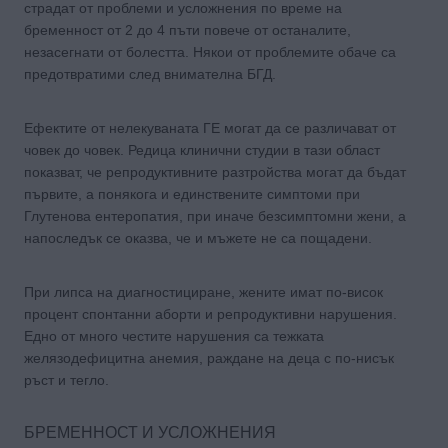
страдат от проблеми и усложнения по време на
бременност от 2 до 4 пъти повече от останалите,
незасегнати от болестта. Някои от проблемите обаче са
предотвратими след внимателна БГД.
Ефектите от нелекуваната ГЕ могат да се различават от
човек до човек. Редица клинични студии в тази област
показват, че репродуктивните разтройства могат да бъдат
първите, а понякога и единствените симптоми при
Глутенова ентеропатия, при иначе безсимптомни жени, а
напоследък се оказва, че и мъжете не са пощадени.
При липса на диагностициране, жените имат по-висок
процент спонтанни аборти и репродуктивни нарушения.
Едно от много честите нарушения са тежката
желязодефицитна анемия, раждане на деца с по-нисък
ръст и тегло.
БРЕМЕННОСТ И УСЛОЖНЕНИЯ