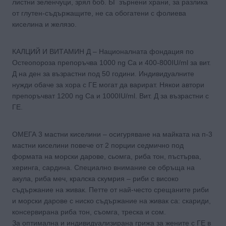
листни зеленчуци, зрял боб. БГ зърнени храни, за разлика
от глутен-съдържащите, не са обогатени с фолиева
киселина и желязо.
КАЛЦИЙ И ВИТАМИН Д – Националната фондация по
Остеопороза препоръчва 1000 ng Ca и 400-800IU/ml за вит.
Д на ден за възрастни под 50 години. Индивидуалните
нужди обаче за хора с ГЕ могат да варират. Някои автори
препоръчват 1200 ng Ca и 1000IU/ml. Вит. Д за възрастни с
ГЕ.
ОМЕГА 3 мастни киселини – осигуряване на майката на п-3
мастни киселини повече от 2 порции седмично под
формата на морски дарове, сьомга, риба тон, пъстърва,
херинга, сардина. Специално внимание се обръща на
акула, риба меч, кралска скумрия – риби с високо
съдържание на живак. Петте от най-често срещаните риби
и морски дарове с ниско съдържание на живак са: скариди,
консервирана риба тон, съомга, треска и сом.
За оптимална и индивидуализирана грижа за жените с ГЕ в