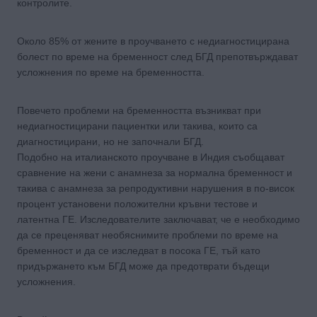
контролите.
Около 85% от жените в проучването с недиагностицирана
болест по време на бременност след БГД препотвърждават
усложнения по време на бременността.
Повечето проблеми на бременността възникват при
недиагностицирани пациентки или такива, които са
диагностицирани, но не започнали БГД.
Подобно на италианското проучване в Индия съобщават
сравнение на жени с анамнеза за нормална бременност и
такива с анамнеза за репродуктивни нарушения в по-висок
процент установени положителни кръвни тестове и
латентна ГЕ. Изследователите заключават, че е необходимо
да се преценяват необяснимите проблеми по време на
бременност и да се изследват в посока ГЕ, тъй като
придържането към БГД може да предотврати бъдещи
усложнения.