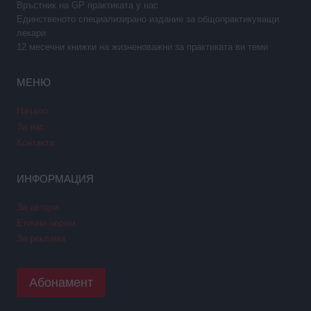
Връстник на GP практиката у нас
Единственото специализирано издание за общопрактикуващи
лекари
12 месечни книжки на жизненоважни за практиката ви теми
МЕНЮ
Начало
За нас
Контакти
ИНФОРМАЦИЯ
За автори
Етични норми
За реклама
Абонамент