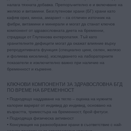
налага тяхната добавка. Препоръчително е и включване на
желязо и витамини. Безглутенови храни (БГ) храни като
кафяв ориз, киноа, амарант – са отличен източник на
фибри, витамини и минерали и могат да станат ключов
компонент от здравословната диета на бременни,
страдащи от Глутенова ентеропатия. Тъй като
хранителните дефицити могат да окажат влияние върху
репродуктивната функция (специално цинк, селен, желязо
и фолиева киселина), изследването на лабораторните
показатели е изключително важно при наличие на
бременност и кърмене.
КЛЮЧОВИ КОМПОНЕНТИ ЗА ЗДРАВОСЛОВНА БГД
ПО ВРЕМЕ НА БРЕМЕННОСТ
• Подходящо наддаване на тегло – оценка на нужните
калории варират от индивид до индивид, основано на
възрастта, триместъра на бременност, брой фетуси.
• Подходяща физическа активност
• Консумация на разнообразни храни в съответствие с най-
новите препоръки за здравословно хранене.