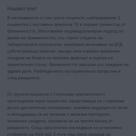
Нашият опит
В изследваната от нас група пациенти, наблюдавахме 1
пациентка с поставена диагноза ГЕ в първия триместър от
бременността. Използвайки индивидуализиран подход по
време на бременността, със строго следене на
лабораторните показатели, незабавно включване на БГД,
субституираща терапия, заради леко изразен анемичен
синдром на базата на железен дефицит и оценка на
хранителния статус, бременността завърши със раждане на
здраво дете. Наблюдението на пациентката продължи и
след раждането.
От групата пациенти с Глутенова чувствителност
проследихме една пациентка, представяща се с изразени
долно-диспептични оплаквания, значима редукция на тегло
и неподдаващ се на лечение с железни препарати
анемичен синдром, проявили се на третия месец от
раждането. След серологично изследване се установиха
стойности на AGA-IgG 3 пъти над горна граница на