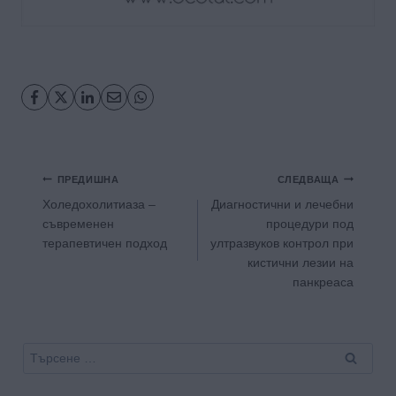
Навигация
ПРЕДИШНА
СЛЕДВАЩА
Холедохолитиаза –
Диагностични и лечебни
съвременен
процедури под
терапевтичен подход
ултразвуков контрол при
кистични лезии на
панкреаса
Търсене
за: