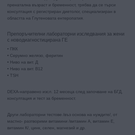
пренатална възраст и бременност, трябва да се търси
консултация с регистриран диетолог, специализиран в
областта на Глутеновата ентеропатия.
Препоръчителни лабораторни изследвания за жени
с новодиагностицирана ГЕ
• ПКК
• Серумно желязо, феритин
• Ниво на вит. Д
• Ниво на вит. В12
• TSH
DEXA-направено изсл. 12 месеца след започване на БГД,
консултация и тест за бременност.
Други лабораторни тестове /въз основа на нуждите/, от
мастно- разтворими витамини /витамин А, витамин Е,
витамин К/, цинк, селен, магнезий и др.