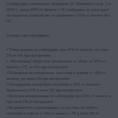
Според едно италианско проучване (D. Martinelli и сътр. ) от
2010 г., около 65% от жените с ГЕ съобщават за поне едно
гестационно разтройство, в сравнение с 31% от жените без
ГЕ.
Според това изследване :
• Тежка анемия се наблюдава при 41% от жените, но само
2% от тях при контролите.
• „Заплашващ“ аборт или застрашени от аборт са 39% от
жените с ГЕ, но 9% при контролите.
• Отлепване на плацентата, настъпва в повече от 18% от
жените, но само 1% при контролите.
• Гестационна хипертония възниква в 10% от жените с
бременност и ГЕ и нито 1% при контролите.
• Маточна хиперкинезия се наблюдава при 10% от жените и
при нито 1% от контролите.
• Вътрематочно ограничаване на растежа на бебето
настъпва в повече от 6% от жените с ГЕ и нито 1% от