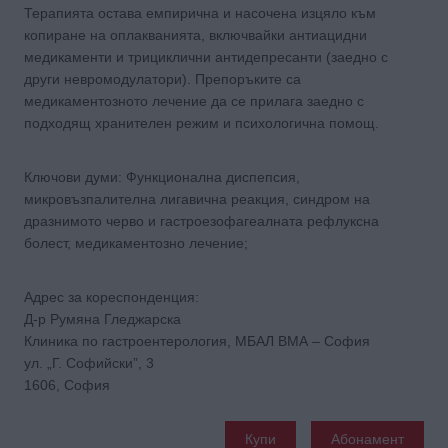
Терапията остава емпирична и насочена изцяло към
копиране на оплакванията, включвайки антиацидни
медикаменти и трициклични антидепресанти (заедно с
други невромодулатори). Препоръките са
медикаментозното лечение да се прилага заедно с
подходящ хранителен режим и психологична помощ.
Ключови думи: Функционална диспепсия,
микровъзпалителна лигавична реакция, синдром на
дразнимото черво и гастроезофагеалната рефлуксна
болест, медикаментозно лечение;
Адрес за кореспонденция:
Д-р Румяна Гледжарскa
Клиника по гастроентерология, МБАЛ ВМА – София
ул. „Г. Софийски”, 3
1606, София
Купи
Абонамент