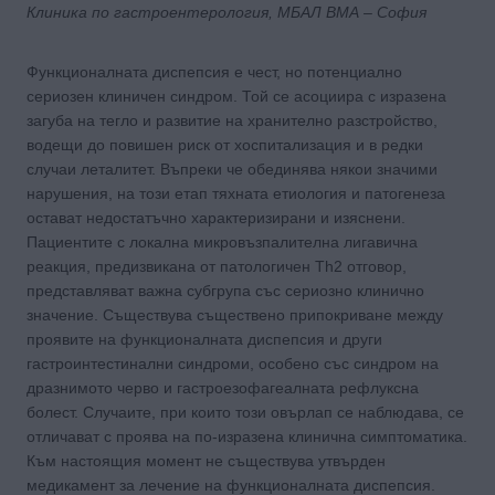
Клиника по гастроентерология, МБАЛ ВМА – София
Функционалната диспепсия е чест, но потенциално
сериозен клиничен синдром. Той се асоциира с изразена
загуба на тегло и развитие на хранително разстройство,
водещи до повишен риск от хоспитализация и в редки
случаи леталитет. Въпреки че обединява някои значими
нарушения, на този етап тяхната етиология и патогенеза
остават недостатъчно характеризирани и изяснени.
Пациентите с локална микровъзпалителна лигавична
реакция, предизвикана от патологичен Th2 отговор,
представляват важна субгрупа със сериозно клинично
значение. Съществува съществено припокриване между
проявите на функционалната диспепсия и други
гастроинтестинални синдроми, особено със синдром на
дразнимото черво и гастроезофагеалната рефлуксна
болест. Случаите, при които този овърлап се наблюдава, се
отличават с проява на по-изразена клинична симптоматика.
Към настоящия момент не съществува утвърден
медикамент за лечение на функционалната диспепсия.