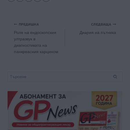
Навигация
ПРЕДИШНА
СЛЕДВАЩА
Роля на ендоскопския
Диария на пътника
ултразвук в
диагностиката на
панкреасния карцином
Търсене
за: