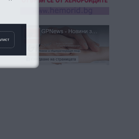
алист