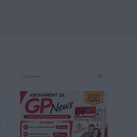
т
Търсене
за: