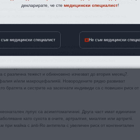
Лезиите приличат повече на LECS, отколкото на пеперудообразния
декларирате, че сте
медицински специалист
!
актерен симптом, който се наблюдава при почти всички
зии и телеангиектазии, предимно в темпоралните области на
 се наблюдават главно по петите10. Възможни са и нарушения в
 съм медицински специалист
Не съм медицински специ
и новородените са транзиторни и отзвучават за период от около 4-
чен арест със смъртност до 30%7. Хепато-билиарното засягане е
вява от умерено увеличени трансаминази до конюгирана
на недостатъчност, която е с лоша прогноза. Хематологичните
а с различна тежест и обикновено изчезват до втория месец7.
фалия и/или макроцефалияiii. Новородените рядко развиват
ато братята и сестрите на засегнати индивиди са с повишен риск от
 неонатален лупус са асимптоматичниi. Друга част имат единични
боляване като сухота в очите, артралгия, миалгия или артритii.
м при майка с anti-Ro антитела с увеличен риск от конгенитален