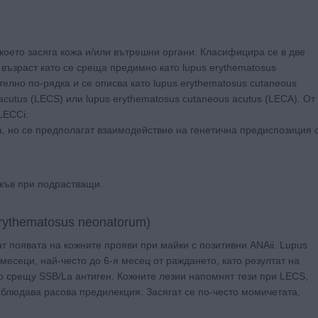
 което засяга кожа и/или вътрешни органи. Класифицира се в две
 възраст като се среща предимно като lupus erythematosus
телно по-рядка и се описва като lupus erythematosus cutaneous
acutus (LECS) или lupus erythematosus cutaneous acutus (LECA). От
LECCi.
, но се предполагат взаимодействие на генетична предиспозиция 
акъв при подрастващи.
rythematosus neonatorum)
ат появата на кожните прояви при майки с позитивни ANAii. Lupus
месеци, най-често до 6-я месец от раждането, като резултат на
о срещу SSB/La антиген. Кожните лезии напомнят тези при LECS,
аблюдава расова предилекция. Засягат се по-често момичетата,