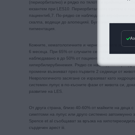
(периорбитално) и рядко по тялото и крайницитеi. 
екзантем при LES10. Периорбиталният еритем е хар
пациенти6,7. По-рядко се наблюдават атрофични ле
скалпа, водещи до алопецияii. Булозните изменения
пигментация.
Аз
Кожните, хематологичните и чернодробните изяви пр
6 месеца. При 65% от случаите се установява сърде
наблюдавано в до 50% от пациентите, като се проя
хипербилирубинемия. Рядко се наблюдава чернодроб
промени възникват през първите 2 седмици от живот
Неврологичното засягане се изразяват като хидроце
системен лупус в по-късните фази от живота си, док
развитие на LES.
От друга страна, близо 40-60% от майките на деца с
симптоми на лупус или друго системно автоимунно за
Spence et al съобщават за връзка на хипотиреоидизъ
сърдечен арест iii.