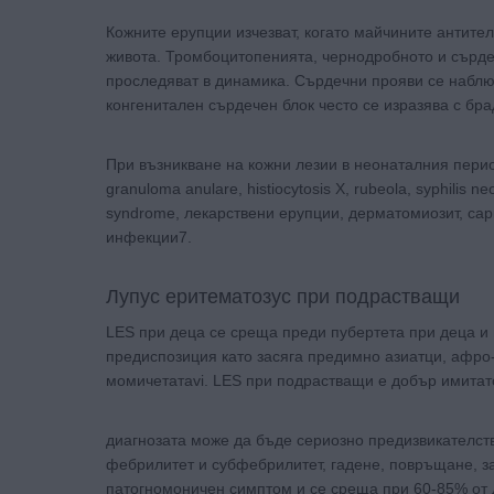
Кожните ерупции изчезват, когато майчините антител
живота. Тромбоцитопенията, чернодробното и сърдечн
проследяват в динамика. Сърдечни прояви се наблю
конгенитален сърдечен блок често се изразява с бра
При възникване на кожни лезии в неонаталния перио
granuloma anulare, histiocytosis X, rubeola, syphil
syndrome, лекарствени ерупции, дерматомиозит, са
инфекции7.
Лупус еритематозус при подрастващи
LES при деца се среща преди пубертета при деца и 
предиспозиция като засяга предимно азиатци, афр
момичетатаvi. LES при подрастващи е добър имитат
диагнозата може да бъде сериозно предизвикателст
фебрилитет и субфебрилитет, гадене, повръщане, за
патогномоничен симптом и се среща при 60-85% от 