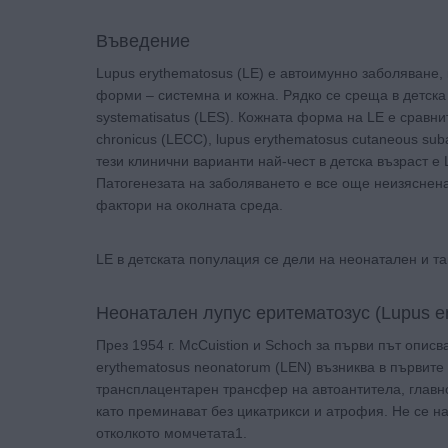
Въведение
Lupus erythematosus (LE) е автоимунно заболяване,
форми – системна и кожна. Рядко се среща в детска
systematisatus (LES). Кожната форма на LE е сравни
chronicus (LECC), lupus erythematosus cutaneous sub
тези клинични варианти най-чест в детска възраст е 
Патогенезата на заболяването е все още неизяснена
фактори на околната среда.
LE в детската популация се дели на неонатален и т
Неонатален лупус еритематозус (Lupus e
През 1954 г. McCuistion и Schoch за първи път описв
erythematosus neonatorum (LEN) възниква в първите 
трансплацентарен трансфер на автоантитела, главн
като преминават без цикатрикси и атрофия. Не се н
отколкото момчетата1.