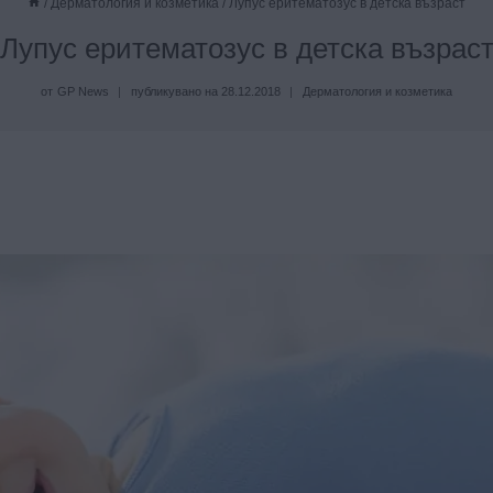
/
Дерматология и козметика
/
Лупус еритематозус в детска възраст
Лупус еритематозус в детска възрас
от
GP News
публикувано на
28.12.2018
Дерматология и козметика