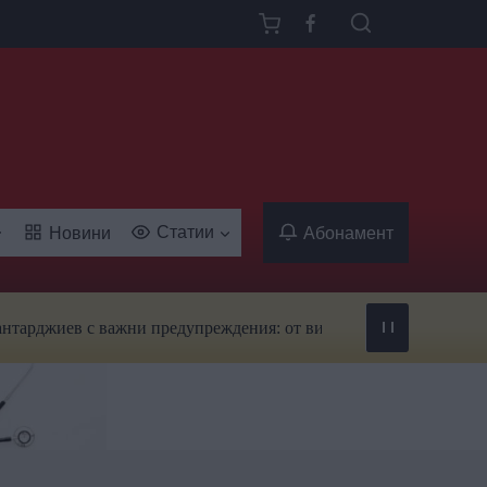
Статии
Новини
Абонамент
ев с важни предупреждения: от вируси и ухапвания от комари д