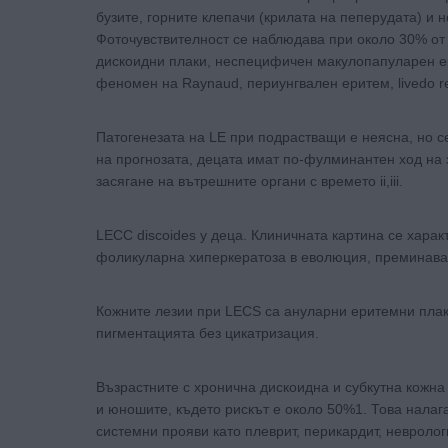
бузите, горните клепачи (крилата на пеперудата) и 
Фоточувствителност се наблюдава при около 30% от
дискоидни плаки, неспецифичен макулопапуларен ек
феномен на Raynaud, периунгвален еритем, livedo ret
Патогенезата на LE при подрастващи е неясна, но 
на прогнозата, децата имат по-фулминантен ход на з
засягане на вътрешните органи с времето ii,iii.
LECC discoides у деца. Клиничната картина се хара
фоликуларна хиперкератоза в еволюция, преминава
Кожните лезии при LECS са ануларни еритемни плаки
пигментацията без цикатризация.
Възрастните с хронична дискоидна и субкутна кожна
и юношите, където рискът е около 50%1. Това налаг
системни прояви като плеврит, перикардит, невроло