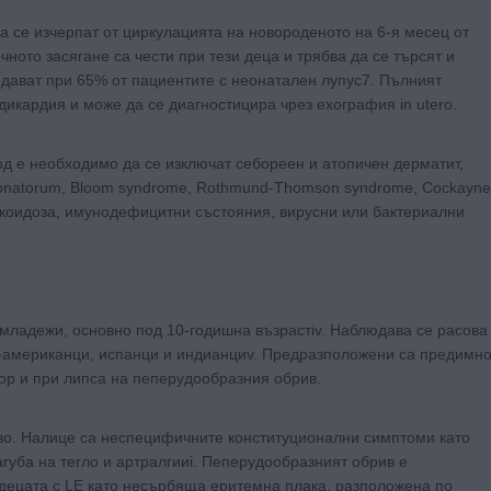
а се изчерпат от циркулацията на новороденото на 6-я месец от
ото засягане са чести при тези деца и трябва да се търсят и
дават при 65% от пациентите с неонатален лупус7. Пълният
дикардия и може да се диагностицира чрез ехография in utero.
д е необходимо да се изключат себореен и атопичен дерматит,
is neonatorum, Bloom syndrome, Rothmund-Thomson syndrome, Cockayne
ркоидоза, имунодефицитни състояния, вирусни или бактериални
младежи, основно под 10-годишна възрастiv. Наблюдава се расова
о-американци, испанци и индианциv. Предразположени са предимн
ор и при липса на пеперудообразния обрив.
во. Налице са неспецифичните конституционални симптоми като
губа на тегло и артралгииi. Пеперудообразният обрив е
децата с LE като несърбяща еритемна плака, разположена по