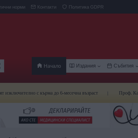
тични норми
Контакти
Политика GDPR
Издания
Събития
Начало
чително с кърма до 6-месечна възраст
Проф. Кантарджи