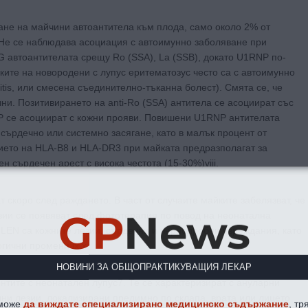
ане на майчини автоантитела към плода, само около 2% от
. Не се наблюдава асоциация с автоимунно заболяване при
gG автоантителата срещу Ro (SSA), La (SSB), докато U1RNP по-
ките на новородени с лупус еритематозус често са с автоимунно
itis, или смесена съединително-тъканна болест). Смята се, че
ни. Позитивирането на anti-Ro (SSА) антитела се асоциират със
NP се асоциират с кожни прояви. Повишени U1RNP антителата
 сърдечно или системно засягане, като в малък процент от
ието на HLA-B8 и HLA-DR3 при майката предразполагат за
н сърдечен арест с висока честота (15-30%)viii.
 скоро след раждането. В част от случаите майките забелязват, че
GP
News
зии се появяват след фототерапия по повод на неонатална
LEN са кожните лезии, сърдечни и чернодробни увреждания, като
гични промени ix,x.
НОВИНИ ЗА ОБЩОПРАКТИКУВАЩИЯ ЛЕКАР
тите с неонатален лупус7. Те се характеризират с ануларни
ни лезии, локализирани предимно по склапа, врата или лицето
 може
да виждате специализирано медицинско съдържание
, тр