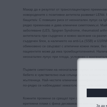
Макар да е резултат от трансплацентарно преминав
новородените с позитивни антитела развиват LENiii
бащитеiv. С повишен риск от неонатален лупус са I
рядко преминава и дава клинични симптомиv,vi. Май
заболяване (LES, Sjogren Syndrome, rheumatoid arthr
антителата при сърдечно и кожно засягане са различ
сърдечен блок, а наличието на anti-La (SSB) и U1R
обикновено се свързват с атипични кожни лезии, без
пациентите може да има тромбоцитопенияvii. Налич
неонатален лупус при плода, усложнен с конгенитале
Първите симптоми на неонаталния лупус се появяват
бебето е чувствително към слънцето или кожните ле
жълтеница. Най-честите клинични манифестации на 
по-рядко се наблюдават хематологични, или невроло
Кожните промени се срещат при около 70% от пациен
еритемни плаки с фина десквамация или уртикариал
За да