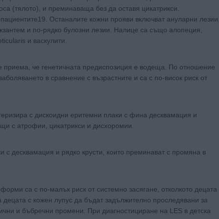
носа (тялото), и преминаваща без да оставя цикатрикси.
 пациентите19. Останалите кожни прояви включват ануларни лезии
зантем и по-рядко булозни лезии. Налице са също алопеция,
icularis и васкулити.
се приема, че генетичната предиспозиция е водеща. По отношение
аболяването в сравнение с възрастните и са с по-висок риск от
ктеризира с дискоидни еритемни плаки с фина десквамация и
щи с атрофии, цикатрикси и дисхоромии.
 с десквамация и рядко крусти, които преминават с промяна в
 форми са с по-малък риск от системно засягане, отколкото децата
а децата с кожен лупус да бъдат задължително проследявани за
гични и бъбречни промени. При диагностициране на LES в детска