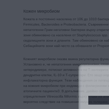
Кожен микробиом
Кожата е постоянно населена от 106 до 1010 бактери
Firmicutes, Bacteroides и Proteobacteria. Съвремен
непатогенни Грам-негативни бактерии върху откритит
зони обикновено са населени от Staphylococcus sp
седалищните зони и дланите. Там обикновено се набл
Себацейните зони най-често са обхванати от Propion
Кожният микробиом оказва важна регулаторна функ
Установено е, че непатогенни микроорганизми, гла
хетеродимери, потискат активността на Т-хелперите
дендритни клетки, IL-10 и Т-супресори. Ето защо н
инфламаторна функция. Тези наблюдения се потвъ
на кожния микробиом при индивиди с филагринови му
атопичните пациенти3. В допълнение, двойно сляпо 
отрицателния Vitreoscilla filiformis върху плаки на
вероятно следствие на повишения имунен толеранс
За да