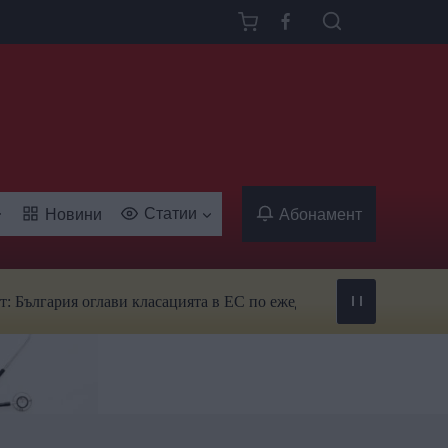
Статии
Новини
Абонамент
ия оглави класацията в ЕС по ежедневна употреба на тютюн