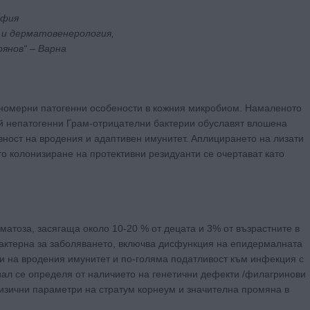
офия
 и дерматовенерология,
янов“ – Варна
ономерни патогенни особености в кожния микробиом. Намаленото
й непатогенни Грам-отрицателни бактерии обуславят влошена
ост на вродения и адаптивен имунитет. Аплицирането на лизати
о колонизиране на протективни резидуанти се очертават като
атоза, засягаща около 10-20 % от децата и 3% от възрастните в
рактерна за заболяването, включва дисфункция на епидермалната
и на вродения имунитет и по-голяма податливост към инфекция с
иал се определя от наличието на генетични дефекти /филагринови
изични параметри на стратум корнеум и значителна промяна в