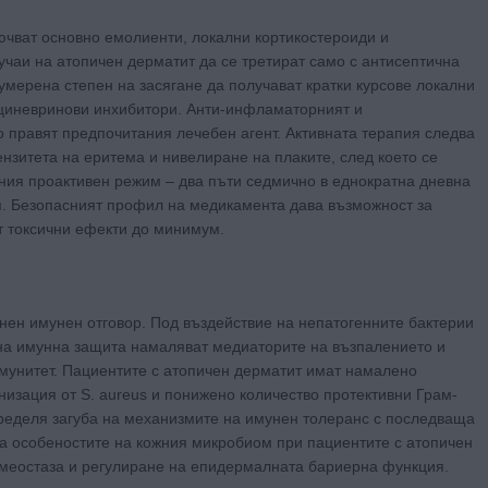
ючват основно емолиенти, локални кортикостероиди и
чаи на атопичен дерматит да се третират само с антисептична
умерена степен на засягане да получават кратки курсове локални
лциневринови инхибитори. Анти-инфламаторният и
 го правят предпочитания лечебен агент. Активната терапия следва
ензитета на еритема и нивелиране на плаките, след което се
ния проактивен режим – два пъти седмично в еднократна дневна
я. Безопасният профил на медикамента дава възможност за
т токсични ефекти до минимум.
нен имунен отговор. Под въздействие на непатогенните бактерии
на имунна защита намаляват медиаторите на възпалението и
имунитет. Пациентите с атопичен дерматит имат намалено
изация от S. aureus и понижено количество протективни Грам-
ределя загуба на механизмите на имунен толеранс с последваща
 особеностите на кожния микробиом при пациентите с атопичен
омеостаза и регулиране на епидермалната бариерна функция.