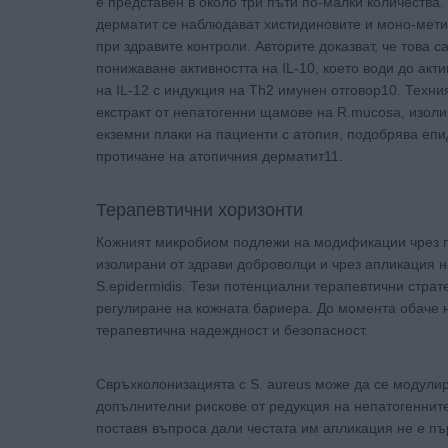
е представен в около три пъти по-малки количества.
дерматит се наблюдават хистидиновите и моно-мети
при здравите контроли. Авторите доказват, че това 
понижаване активността на IL-10, което води до ак
на IL-12 с индукция на Th2 имунен отговор10. Техн
екстракт от непатогенни щамове на R.mucosa, изол
екземни плаки на пациенти с атопия, подобрява еп
протичане на атопичния дерматит11.
Терапевтични хоризонти
Кожният микробиом подлежи на модификации чрез пр
изолирани от здрави доброволци и чрез апликация н
S.epidermidis. Тези потенциални терапевтични стра
регулиране на кожната бариера. До момента обаче н
терапевтична надеждност и безопасност.
Свръхколонизацията с S. aureus може да се модулир
допълнителни рискове от редукция на непатогеннит
поставя въпроса дали честата им апликация не е п