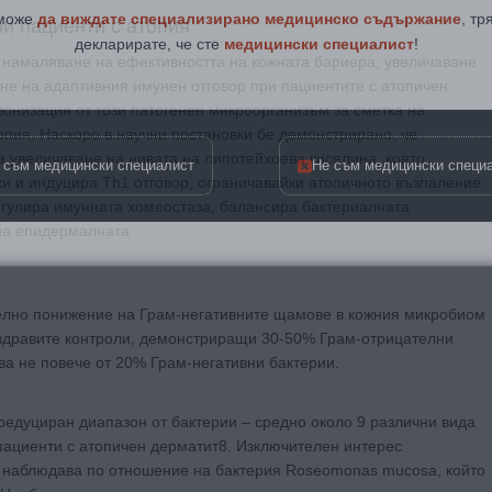
декларирате, че сте
медицински специалист
!
и пациенти с атопия
а намаляване на ефективността на кожната бариера, увеличаване
е на адаптивния имунен отговор при пациентите с атопичен
онизация от този патогенен микроорганизъм за сметка на
 съм медицински специалист
Не съм медицински специ
опия. Наскоро в научни постановки бе демонстрирано, че
а увеличаване на нивата на липотейхоева киселина, която
и и индуцира Th1 отговор, ограничавайки атопичното възпаление.
регулира имунната хомеостаза, балансира бактериалната
на епидермалната
ително понижение на Грам-негативните щамове в кожния микробиом
т здравите контроли, демонстриращи 30-50% Грам-отрицателни
ва не повече от 20% Грам-негативни бактерии.
редуциран диапазон от бактерии – средно около 9 различни вида
пациенти с атопичен дерматит8. Изключителен интерес
е наблюдава по отношение на бактерия Roseomonas mucosa, който