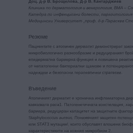
Доц. д-р В. Брощилова, Д-р В. Кантарджиев
Клиника по дерматология и венерология, ВМА – С
Катедра по инфекциозни болести, паразитология
Медицински Университет „проф. д-р Параскев Сто
Резюме
Пациентите с атопичен дерматит демонстрират зак
микробиологично разнообразие и редуцираният бро
епидермална бариерна функция и повишена реактивн
от непатогенни бактериални щамове и потенциранот
надеждни и безопасни терапевтични стратегии.
Въведение
Атопичният дерматит е хронична инфламаторна дерм
кавказката раса1. Патогенетичната констелация, ха
бариера, редуциран капацитет на защитните фактор
Staphylococcus aureus. Пониженият защитен потенц
или STAT3 мутации/, които обуславят влошени биоф
характеристиките на кожния микробиом 2.