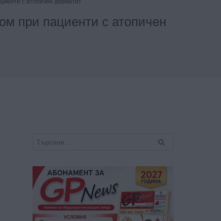
циенти с атопичен дерматит
ом при пациенти с атопичен
Търсене
за: