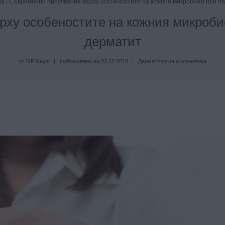
ка
/
Съвременни проучвания върху особеностите на кожния микробиом при па
ху особеностите на кожния микроби
дерматит
от
GP News
публикувано на
03.12.2018
Дерматология и козметика