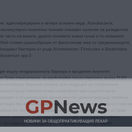
и, идентифицирани в четири основни вида: Acinobacteria,
ни молекулярно-генетични техники показват наличие на резидентни
е части на кожата, докато големите кожни гънки и по-влажните
p. Най-голямо разнообразие от филотипове има по предмишниците,
юдават бактерии от рода Acinetobacter, Firmicutes и Bacteroides.
ibacterium spp.3
ция върху епидермалната бариера и вродения имунитет.
вно Грам-отрицателни, въздействайки продължително върху TLR2
 и инхибират имунния отговор чрез индукция на толерогенни
GP
News
ормално представеният кожен микробиом има защитна анти-
рждават и от наскорошни експерименти, демонстриращи промяна
тации без клинична изява на атопичен дерматит, сходна с тази на
клинично проучване доказва, че приложението на лизат от Грам-
НОВИНИ ЗА ОБЩОПРАКТИКУВАЩИЯ ЛЕКАР
 атопичен дерматит също има благоприятен терапевтичен ефект,
 с последващо инхибиране на инфламаторната реакция4.
 може
да виждате специализирано медицинско съдържание
, тр