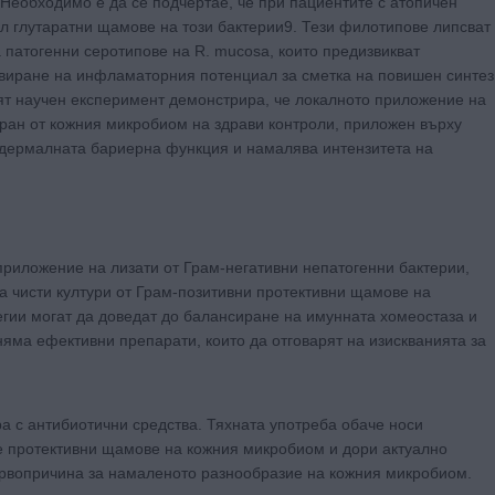
 Необходимо е да се подчертае, че при пациентите с атопичен
л глутаратни щамове на този бактерии9. Тези филотипове липсват
са патогенни серотипове на R. mucosa, които предизвикват
тивиране на инфламаторния потенциал за сметка на повишен синтез
ият научен експеримент демонстрира, че локалното приложение на
иран от кожния микробиом на здрави контроли, приложен върху
идермалната бариерна функция и намалява интензитета на
иложение на лизати от Грам-негативни непатогенни бактерии,
а чисти култури от Грам-позитивни протективни щамове на
тегии могат да доведат до балансиране на имунната хомеостаза и
яма ефективни препарати, които да отговарят на изискванията за
а с антибиотични средства. Тяхната употреба обаче носи
е протективни щамове на кожния микробиом и дори актуално
ървопричина за намаленото разнообразие на кожния микробиом.