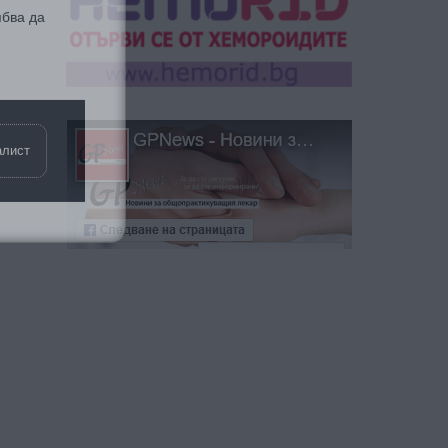
алист