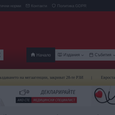
тични норми
Контакти
Политика GDPR
Издания
Събития
Начало
 на мегаагенции, закриват 28-те РЗИ
Евростат: Българ