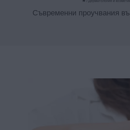
/
Дерматология и козмети
Съвременни проучвания вър