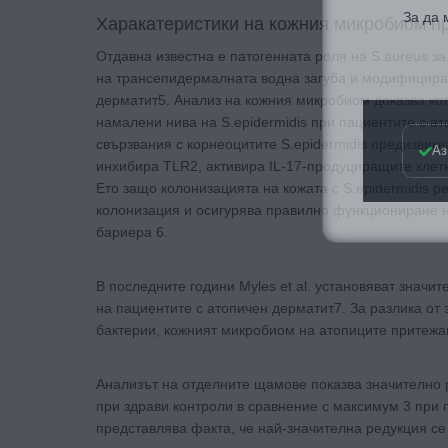
Харакатеристики на кожния микробиом пр
Отдавна известна е патогенната роля на S.aureus з
на трансепидермалната водна загуба и модифициран
дерматит5. Анализ на кожния микробиом доказва кол
Аз
намалени нива на S.epidermidis при пациентите с ат
свързвания с корнеоцитите S.epidermidis предизвикв
инхибира TLR2, активира IL-17-продуциращите клетк
Ето защо колонизацията на кожата с S.epidermidis 
колонизация и осигурява правилно функциониране 
бариера 6.
В последните години Myles et al. установяват знач
на пациентите с атопичен дерматит7. За разлика о
бактерии, кожният микробиом на атопиците притежа
Анализът на отделните щамове показва значително 
при здрави контроли в сравнение с максимум 3 при 
представлява факта, че най-значителна редукция с