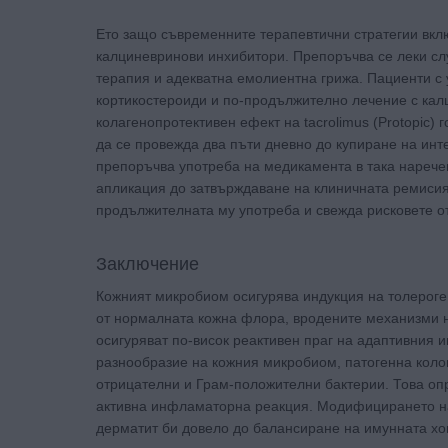
Ето защо съвременните терапевтични стратегии вкл
калциневринови инхибитори. Препоръчва се леки слу
терапия и адекватна емолиентна грижа. Пациенти с 
кортикостероиди и по-продължително лечение с ка
колагенопротективен ефект на tacrolimus (Protopic)
да се провежда два пъти дневно до купиране на инт
препоръчва употреба на медикамента в така нарече
апликация до затвърждаване на клиничната ремиси
продължителната му употреба и свежда рисковете о
Заключение
Кожният микробиом осигурява индукция на толероге
от нормалната кожна флора, вродените механизми 
осигуряват по-висок реактивен праг на адаптивния 
разнообразие на кожния микробиом, патогенна колон
отрицателни и Грам-положителни бактерии. Това оп
активна инфламаторна реакция. Модифицирането на
дерматит би довело до балансиране на имунната х