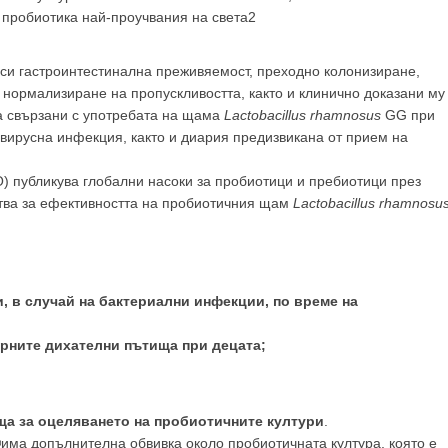
 пробиотика най-проучвания на света2
 си гастроинтестинална преживяемост, преходно колонизиране,
 нормализиране на пропускливостта, както и клинично доказани му
са свързани с употребата на щама
Lactobacillus rhamnosus
GG при
вирусна инфекция, както и диария предизвикана от прием на
) публикува глобални насоки за пробиотици и пребиотици през
лства за ефективността на пробиотичния щам
Lactobacillus rhamnosu
, в случай на бактериални инфекции, по време на
орните дихателни пътища при децата;
ща за оцеляването на пробиотичните култури
.
®
има допълнителна обвивка около пробиотичната култура, която е