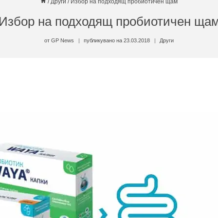
/
Други
/
Избор на подходящ пробиотичен щам
Избор на подходящ пробиотичен ща
от
GP News
публикувано на
23.03.2018
Други