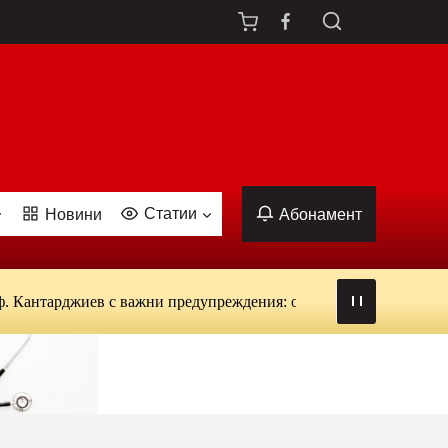
Статии
Новини
Абонамент
джиев с важни предупреждения: от вируси и ухапвания от комар