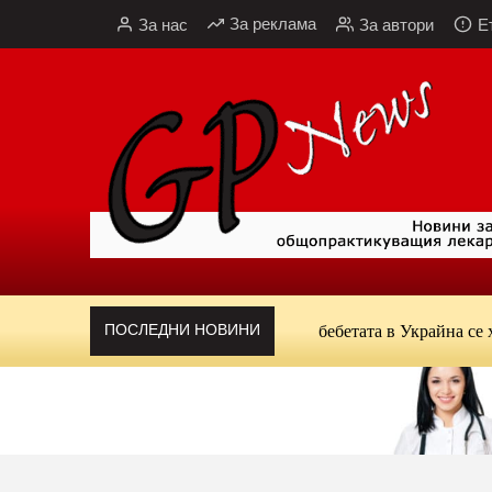
Към
За реклама
За нас
За автори
Е
съдържанието
ПОСЛЕДНИ НОВИНИ
СЗО и УНИЦЕФ: Едва 43% от бебетата в Украйна се хранят из