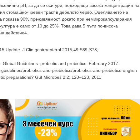
киселинно рН, за да се осигури, подходящо висока концентрация на
ия стомашно-чревен тракт в дебелото черво. Оцеляването на
а показва 90% преживяемост, докато при немикрокапсулирания
ултура е само от 10 до 25%. Това дава 5 пъти по-висока
на действие4.
015 Update. J Clin gastroenterol 2015;49:S69-S73;
 Global Guidelines: probiotic and prebiotics. February 2017.
guidelines/probiotics-and-prebiotics/probiotics-and-prebiotics-english
biotic preparations? Gut Microbes 2:2; 120–123, 2011