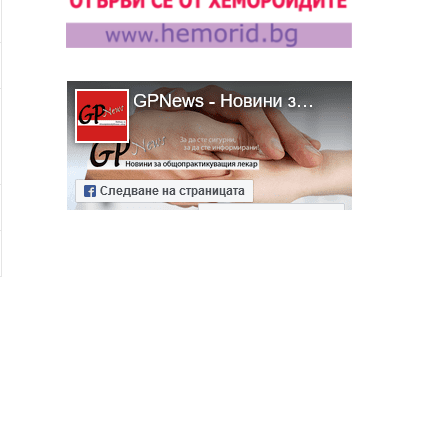
алист