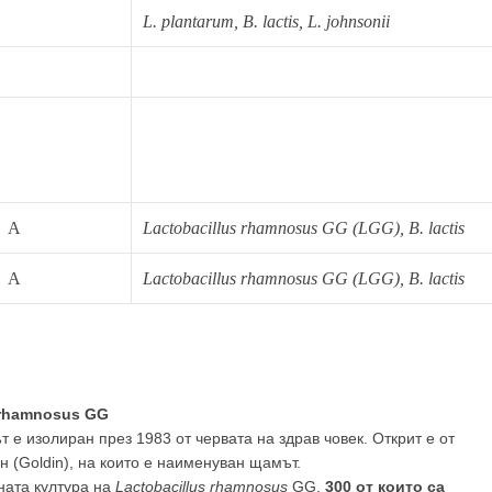
L. plantarum, B. lactis, L. johnsonii
 съм медицински специалист
Не съм медицински специ
A
Lactobacillus rhamnosus GG (LGG), B. lactis
A
Lactobacillus rhamnosus GG (LGG), B. lactis
 rhamnosus GG
 е изолиран през 1983 от червата на здрав човек. Открит е от
 (Goldin), на които е наименуван щамът.
ната култура на
Lactobacillus rhamnosus
GG,
300 от които са