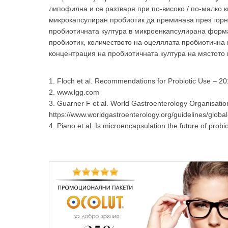
липофилна и се разтваря при по-високо / по-малко 
микрокапсулиран пробиотик да преминава през горн
пробиотичната култура в микроенкапсулирана форм
пробиотик, количеството на оцелялата пробиотична к
концентрация на пробиотичната култура на мястото 
1. Floch et al. Recommendations for Probiotic Use – 2
2. www.lgg.com
3. Guarner F et al. World Gastroenterology Organisation
https://www.worldgastroenterology.org/guidelines/global-
4. Piano et al. Is microencapsulation the future of pro