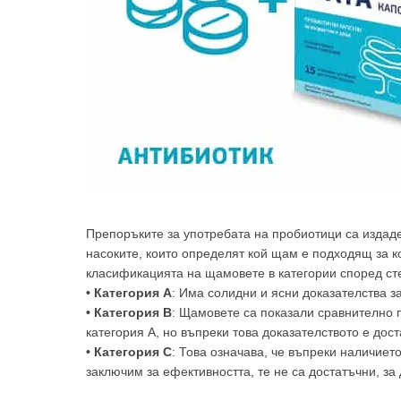
Препоръките за употребата на пробиотици са издаде
насоките, които определят кой щам е подходящ за к
класификацията на щамовете в категории според сте
• Категория А
: Има солидни и ясни доказателства з
• Категория В
: Щамовете са показали сравнително п
категория А, но въпреки това доказателството е дос
• Категория С
: Това означава, че въпреки наличиет
заключим за ефективността, те не са достатъчни, за