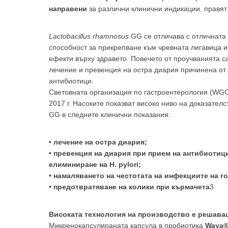
направени
за различни клинични индикации, правят
Lactobacillus rhamnosus
GG се отличава с отличната
способност за прикрепване към чревната лигавица и
ефекти върху здравето. Повечето от проучванията 
лечение и превенция на остра диария причинена от 
антибиотици.
Световната организация по гастроентерология (WGO
2017 г. Насоките показват високо ниво на доказате
GG в следните клинични показания:
• лечение на остра диария;
• превенция на диария при прием на антибиотици
елиминиране на H. pylori;
• намаляването на честотата на инфекциите на г
• предотвратяване на колики при кърмачета
3
Високата технология на производство е решава
Микренокапсулираната капсула в пробиотика
Waya