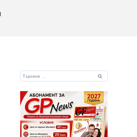
м
Търсене
за: