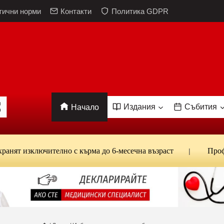
тични норми
Контакти
Политика GDPR
Издания
Събития
Начало
ключително с кърма до 6-месечна възраст
Проф. Кантар