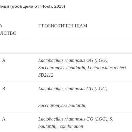
ици (обобщено от Floch, 2015)
А
ПРОБИОТИЧЕН ЩАМ
ЕЛСТВО
A
Lactobacillus rhamnosus GG (
LGG),
Saccharomyces boulardii, Lactobacillus reuteri
SD2112
B
Lactobacillus rhamnosus GG (LGG),
Saccharomyces boulardii,
A
Lactobacillus rhamnosus GG (LGG)
,
S.
boulardii, , combination