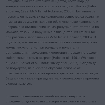
натрупване на хранителните вещества, което води до
хиперинсулинемия и метаболитен синдром (Фиг. 2) (Hales
et Barker, 1992; McMillen et Robinson, 2005). Причините за
пренатален недоимък на хранителни вещества са различни
и могат да се дължат както на обективно лошо хранене или
неправилно съотношение на макронутриените от страна на
майката, така и на нарушения в плацентарния кръвен ток
при различни заболявания (McMillen et Robinson, 2005). В
подкрепа, множество проучвания показват значима връзка
между ниското тегло при раждане и появата на
въглехидратни нарушения, хипертония и сърдечно-съдови
заболявания в зряла възраст (Hales et al., 1991; Whincup et
al., 2008; Barker et al., 1990; Huxley et al., 2007). Следва да
се подчертае, че рискът се обуславя основно от
прекомерния хранителен прием в зряла възраст и може да
бъде минимизиран при адекватна и целенасочена промяна
в стила на живот.
Клиничното значение на метаболитния синдром се
определя от два основни фактора – високата му честота в