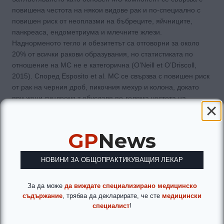
повишена честота на някои видове рак и по-специално с
повишен риск от неоплазми на бъбреците, яйчниците,
панкреаса, ендометриума и млечните жлези.
Наднорменото тегло и обезитетът са отговорни за около
20% от всички ракови образувания, но статистиката по
отношение на МС не е категорична (O’Neill et O’Driscoll,
2015). Според Esposito et al. МС се свързва с повишен риск
от рак на черния дроб, пикочния мехур и колона, докато
при жени синдромът обуславя по-голяма честота на
ендометриални, панкреасни и колоректални неоплазми.
Сред европейците е най-значима асоциацията между МС и
колоректалния карцином (Esposito et al., 2012). Тези
GP
News
наблюдения показват необходимостта от по-широки
изследвания, фокусирани върху ролята на метаболитния
НОВИНИ ЗА ОБЩОПРАКТИКУВАЩИЯ ЛЕКАР
синдром при канцерогенезата.
За да може
да виждате специализирано медицинско
В заключение, МС е клъстер от рискови фактори, който
съдържание
, трябва да декларирате, че сте
медицински
увеличава значимо риска от поява на захарен диабет тип 2,
специалист
!
съдови увреждания и инциденти, по-ранна съдова и обща
заболеваемост, инвалидизация и смъртност. С оглед на