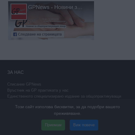
ЗА НАС
Списание GPNews
Връстник на GP практиката у нас
Единственото специализирано издание за общопрактикуващи
лекари
Този сайт използва бисквитки, за да подобри вашето
12 месечни книжки на жизненоважни за практиката ви теми
преживяване.
МЕНЮ
Приемам
Виж повече