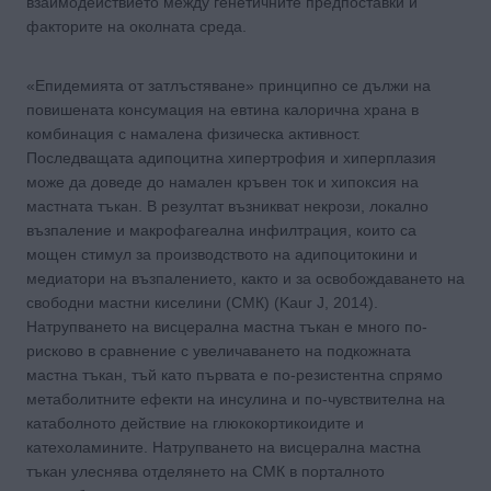
взаимодействието между генетичните предпоставки и
факторите на околната среда.
«Епидемията от затлъстяване» принципно се дължи на
повишената консумация на евтина калорична храна в
комбинация с намалена физическа активност.
Последващата адипоцитна хипертрофия и хиперплазия
може да доведе до намален кръвен ток и хипоксия на
мастната тъкан. В резултат възникват некрози, локално
възпаление и макрофагеална инфилтрация, които са
мощен стимул за производството на адипоцитокини и
медиатори на възпалението, както и за освобождаването на
свободни мастни киселини (СМК) (Kaur J, 2014).
Натрупването на висцерална мастна тъкан е много по-
рисково в сравнение с увеличаването на подкожната
мастна тъкан, тъй като първата е по-резистентна спрямо
метаболитните ефекти на инсулина и по-чувствителна на
катаболното действие на глюкокортикоидите и
катехоламините. Натрупването на висцерална мастна
тъкан улеснява отделянето на СМК в порталното