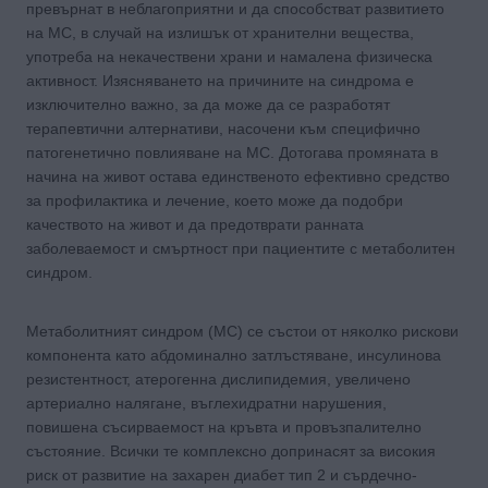
превърнат в неблагоприятни и да способстват развитието
на МС, в случай на излишък от хранителни вещества,
употреба на некачествени храни и намалена физическа
активност. Изясняването на причините на синдрома е
изключително важно, за да може да се разработят
терапевтични алтернативи, насочени към специфично
патогенетично повлияване на МС. Дотогава промяната в
начина на живот остава единственото ефективно средство
за профилактика и лечение, което може да подобри
качеството на живот и да предотврати ранната
заболеваемост и смъртност при пациентите с метаболитен
синдром.
Метаболитният синдром (МС) се състои от няколко рискови
компонента като абдоминално затлъстяване, инсулинова
резистентност, атерогенна дислипидемия, увеличено
артериално налягане, въглехидратни нарушения,
повишена съсирваемост на кръвта и провъзпалително
състояние. Всички те комплексно допринасят за високия
риск от развитие на захарен диабет тип 2 и сърдечно-