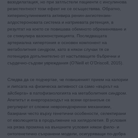
вазодилатация, но при затлъстели пациенти с инсулинова
резистентност този ефект не се осъществява. Обратно,
хиперинсулинемията активира ренин-ангиотензин-
алдостероновата система и натриевата ретенция, в
резултат на което се повишава обемното обременяване и
се стимулира вазоконстрикцията. Последващата
артериална хипертония е основен компонент на
метаболитния синдром, като в някои случаи тя се
потенцира допълнително от настъпващите бъбречни и
сърдечно-съдови увреждания (O’Neill et O’Driscoll, 2015).
Следва да се подчертае, че повишеният прием на калории
и липсата на физическа активност са само «върхът на
айсберга» в патофизиологията на метаболитния синдром.
Апетитът и енергоразходът на всеки организъм се
регулират от сложни невроендокринни механизми,
базирани често върху генетични особености, селектирани
от еволюцията в продължение на хилядолетия. В условия
на рязка промяна на външните условия някои фило- и
онтогенетично съхранени модели, осигуряващи по-добра