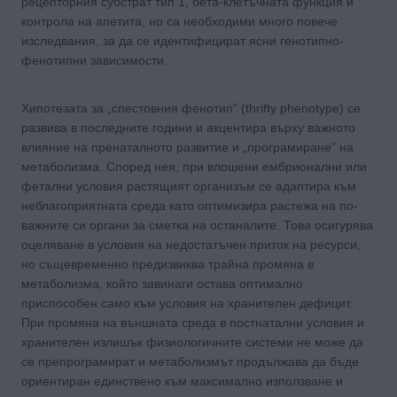
рецепторния субстрат тип 1, бета-клетъчната функция и
контрола на апетита, но са необходими много повече
изследвания, за да се идентифицират ясни генотипно-
фенотипни зависимости.
Хипотезата за „спестовния фенотип” (thrifty phenotype) се
развива в последните години и акцентира върху важното
влияние на пренаталното развитие и „програмиране” на
метаболизма. Според нея, при влошени ембрионални или
фетални условия растящият организъм се адаптира към
неблагоприятната среда като оптимизира растежа на по-
важните си органи за сметка на останалите. Това осигурява
оцеляване в условия на недостатъчен приток на ресурси,
но същевременно предизвиква трайна промяна в
метаболизма, който завинаги остава оптимално
приспособен само към условия на хранителен дефицит.
При промяна на външната среда в постнатални условия и
хранителен излишък физиологичните системи не може да
се препрограмират и метаболизмът продължава да бъде
ориентиран единствено към максимално използване и