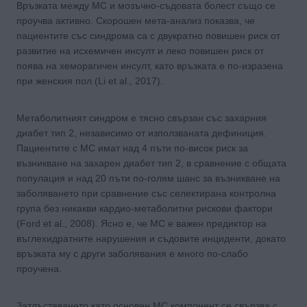
Връзката между МС и мозъчно-съдовата болест също се
проучва активно. Скорошен мета-анализ показва, че
пациентите със синдрома са с двукратно повишен риск от
развитие на исхемичен инсулт и леко повишен риск от
поява на хеморагичен инсулт, като връзката е по-изразена
при женския пол (Li et al., 2017).
Метаболитният синдром е тясно свързан със захарния
диабет тип 2, независимо от използваната дефиниция.
Пациентите с МС имат над 4 пъти по-висок риск за
възникване на захарен диабет тип 2, в сравнение с общата
популация и над 20 пъти по-голям шанс за възникване на
заболяването при сравнение със селектирана контролна
група без никакви кардио-метаболитни рискови фактори
(Ford et al., 2008). Ясно е, че МС е важен предиктор на
въглехидратните нарушения и съдовите инциденти, докато
връзката му с други заболявания е много по-слабо
проучена.
Затлъстяването като основен МС компонент се свързва с