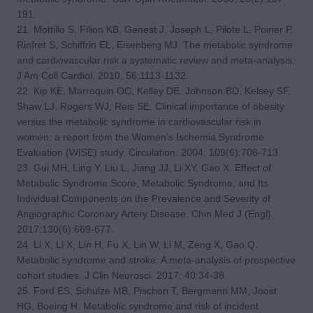
191.
21. Mottillo S, Filion KB, Genest J, Joseph L, Pilote L, Poirier P,
Rinfret S, Schiffrin EL, Eisenberg MJ. The metabolic syndrome
and cardiovascular risk a systematic review and meta-analysis.
J Am Coll Cardiol. 2010, 56:1113-1132.
22. Kip KE, Marroquin OC, Kelley DE, Johnson BD, Kelsey SF,
Shaw LJ, Rogers WJ, Reis SE. Clinical importance of obesity
versus the metabolic syndrome in cardiovascular risk in
women: a report from the Women’s Ischemia Syndrome
Evaluation (WISE) study. Circulation. 2004; 109(6):706-713.
23. Gui MH, Ling Y, Liu L, Jiang JJ, Li XY, Gao X. Effect of
Metabolic Syndrome Score, Metabolic Syndrome, and Its
Individual Components on the Prevalence and Severity of
Angiographic Coronary Artery Disease. Chin Med J (Engl).
2017;130(6):669-677.
24. Li X, Li X, Lin H, Fu X, Lin W, Li M, Zeng X, Gao Q.
Metabolic syndrome and stroke: A meta-analysis of prospective
cohort studies. J Clin Neurosci. 2017; 40:34-38.
25. Ford ES, Schulze MB, Pischon T, Bergmann MM, Joost
HG, Boeing H. Metabolic syndrome and risk of incident