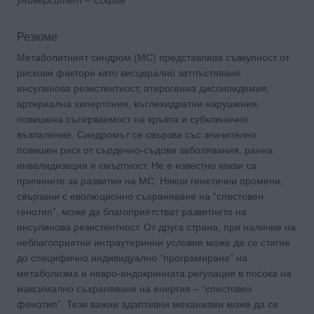
Резюме
Метаболитният синдром (МС) представлява съвкупност от
рискови фактори като висцерално затлъстяване,
инсулинова резистентност, атерогенна дислипидемия,
артериална хипертония, въглехидратни нарушения,
повишена съсирваемост на кръвта и субклинично
възпаление. Синдромът се свързва със значително
повишен риск от сърдечно-съдови заболявания, ранна
инвалидизация и смъртност. Не е известно какви са
причините за развитие на МС. Някои генетични промени,
свързани с еволюционно съхраняване на “спестовен
генотип”, може да благоприятстват развитието на
инсулинова резистентност. От друга страна, при наличие на
неблагоприятни интраутеринни условия може да се стигне
до специфично индивидуално “програмиране” на
метаболизма и невро-ендокринната регулация в посока на
максимално съхраняване на енергия – “спестовен
фенотип”. Тези важни адаптивни механизми може да се