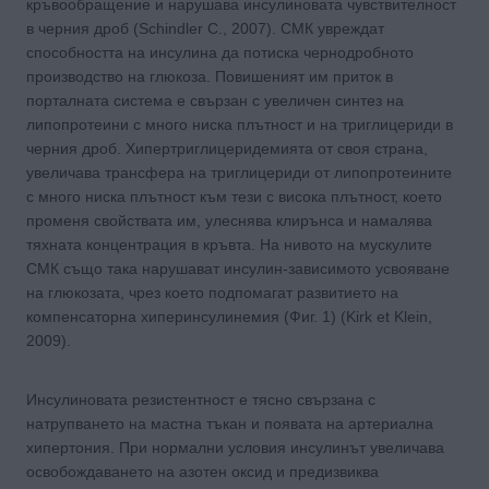
кръвообращение и нарушава инсулиновата чувствителност
в черния дроб (Schindler C., 2007). СМК увреждат
способността на инсулина да потиска чернодробното
производство на глюкоза. Повишеният им приток в
порталната система е свързан с увеличен синтез на
липопротеини с много ниска плътност и на триглицериди в
черния дроб. Хипертриглицеридемията от своя страна,
увеличава трансфера на триглицериди от липопротеините
с много ниска плътност към тези с висока плътност, което
променя свойствата им, улеснява клирънса и намалява
тяхната концентрация в кръвта. На нивото на мускулите
СМК също така нарушават инсулин-зависимото усвояване
на глюкозата, чрез което подпомагат развитието на
компенсаторна хиперинсулинемия (Фиг. 1) (Kirk et Klein,
2009).
Инсулиновата резистентност е тясно свързана с
натрупването на мастна тъкан и появата на артериална
хипертония. При нормални условия инсулинът увеличава
освобождаването на азотен оксид и предизвиква