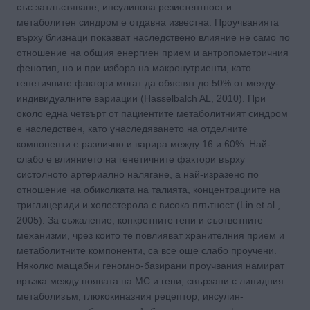
със затлъстяване, инсулинова резистентност и
метаболитен синдром е отдавна известна. Проучванията
върху близнаци показват наследствено влияние не само по
отношение на общия енергиен прием и антропометричния
фенотип, но и при избора на макронутриенти, като
генетичните фактори могат да обяснят до 50% от между-
индивидуалните вариации (Hasselbalch AL, 2010). При
около една четвърт от пациентите метаболитният синдром
е наследствен, като унаследяването на отделните
компоненти е различно и варира между 16 и 60%. Най-
слабо е влиянието на генетичните фактори върху
систолното артериално налягане, а най-изразено по
отношение на обиколката на талията, концентрациите на
триглицериди и холестерола с висока плътност (Lin et al.,
2005). За съжаление, конкретните гени и съответните
механизми, чрез които те повлияват хранителния прием и
метаболитните компоненти, са все още слабо проучени.
Няколко мащабни геномно-базирани проучвания намират
връзка между появата на МС и гени, свързани с липидния
метаболизъм, глюкокиназния рецептор, инсулин-