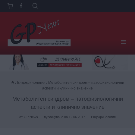
Към
съдържанието
/
Ендокринология
/
Мeтаболитен синдром – патофизиологични
аспекти и клинично значение
Мeтаболитен синдром – патофизиологични
аспекти и клинично значение
от
GP News
публикувано на
12.06.2017
Ендокринология