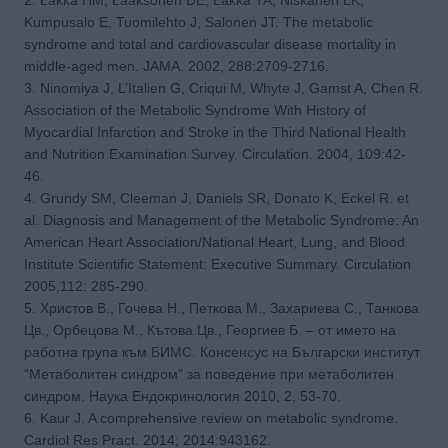
Kumpusalo E, Tuomilehto J, Salonen JT. The metabolic
syndrome and total and cardiovascular disease mortality in
middle-aged men. JAMA. 2002, 288:2709-2716.
3. Ninomiya J, L’Italien G, Criqui M, Whyte J, Gamst A, Chen R.
Association of the Metabolic Syndrome With History of
Myocardial Infarction and Stroke in the Third National Health
and Nutrition Examination Survey. Circulation. 2004, 109:42-
46.
4. Grundy SM, Cleeman J, Daniels SR, Donato K, Eckel R. et
al. Diagnosis and Management of the Metabolic Syndrome: An
American Heart Association/National Heart, Lung, and Blood
Institute Scientific Statement: Executive Summary. Circulation
2005,112: 285-290.
5. Христов В., Гочева Н., Петкова М., Захариева С., Танкова
Цв., Орбецова М., Кътова Цв., Георгиев Б. – от името на
работна група към БИМС. Консенсус на Български институт
“Метаболитен синдром” за поведение при метаболитен
синдром. Наука Ендокринология 2010, 2, 53-70.
6. Kaur J. A comprehensive review on metabolic syndrome.
Cardiol Res Pract. 2014; 2014:943162.