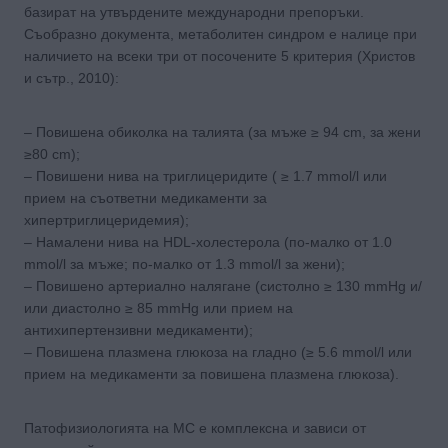
базират на утвърдените международни препоръки.
Съобразно документа, метаболитен синдром е налице при
наличието на всеки три от посочените 5 критерия (Христов
и сътр., 2010):
– Повишена обиколка на талията (за мъже ≥ 94 cm, за жени
≥80 cm);
– Повишени нива на триглицеридите ( ≥ 1.7 mmol/l или
прием на съответни медикаменти за
хипертриглицеридемия);
– Намалени нива на HDL-холестерола (по-малко от 1.0
mmol/l за мъже; по-малко от 1.3 mmol/l за жени);
– Повишено артериално налягане (систолно ≥ 130 mmHg и/
или диастолно ≥ 85 mmHg или прием на
антихипертензивни медикаменти);
– Повишена плазмена глюкоза на гладно (≥ 5.6 mmol/l или
прием на медикаменти за повишена плазмена глюкоза).
Патофизиологията на МС е комплексна и зависи от