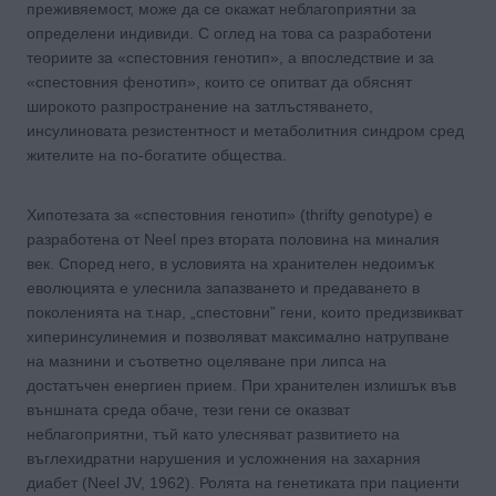
преживяемост, може да се окажат неблагоприятни за
определени индивиди. С оглед на това са разработени
теориите за «спестовния генотип», а впоследствие и за
«спестовния фенотип», които се опитват да обяснят
широкото разпространение на затлъстяването,
инсулиновата резистентност и метаболитния синдром сред
жителите на по-богатите общества.
Хипотезата за «спестовния генотип» (thrifty genotypе) е
разработена от Neel през втората половина на миналия
век. Според него, в условията на хранителен недоимък
еволюцията е улеснила запазването и предаването в
поколенията на т.нар, „спестовни” гени, които предизвикват
хиперинсулинемия и позволяват максимално натрупване
на мазнини и съответно оцеляване при липса на
достатъчен енергиен прием. При хранителен излишък във
външната среда обаче, тези гени се оказват
неблагоприятни, тъй като улесняват развитието на
въглехидратни нарушения и усложнения на захарния
диабет (Neel JV, 1962). Ролята на генетиката при пациенти