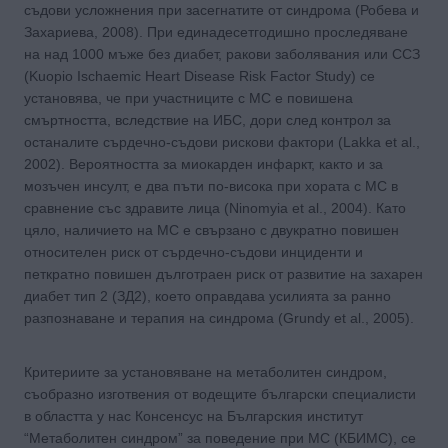
съдови усложнения при засегнатите от синдрома (Робева и
Захариева, 2008). При единадесетгодишно проследяване
на над 1000 мъже без диабет, ракови заболявания или ССЗ
(Kuopio Ischaemic Heart Disease Risk Factor Study) се
установява, че при участниците с МС е повишена
смъртността, вследствие на ИБС, дори след контрол за
останалите сърдечно-съдови рискови фактори (Lakka et al.,
2002). Вероятността за миокарден инфаркт, както и за
мозъчен инсулт, е два пъти по-висока при хората с МС в
сравнение със здравите лица (Ninomyia et al., 2004). Като
цяло, наличието на МС е свързано с двукратно повишен
относителен риск от сърдечно-съдови инциденти и
петкратно повишен дълготраен риск от развитие на захарен
диабет тип 2 (ЗД2), което оправдава усилията за ранно
разпознаване и терапия на синдрома (Grundy et al., 2005).
Критериите за установяване на метаболитен синдром,
съобразно изготвения от водещите български специалисти
в областта у нас Консенсус на Българския институт
“Метаболитен синдром” за поведение при МС (КБИМС), се