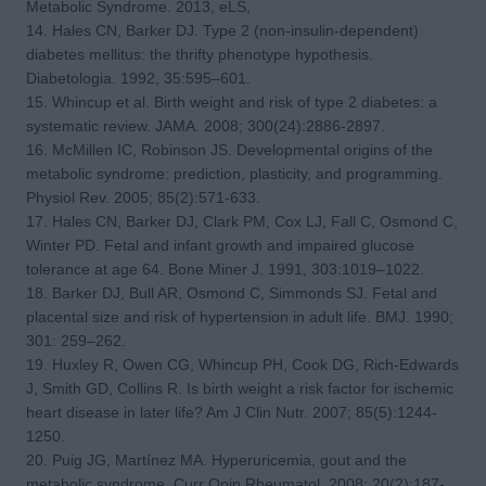
Metabolic Syndrome. 2013, eLS,
14. Hales CN, Barker DJ. Type 2 (non-insulin-dependent)
diabetes mellitus: the thrifty phenotype hypothesis.
Diabetologia. 1992, 35:595–601.
15. Whincup et al. Birth weight and risk of type 2 diabetes: a
systematic review. JAMA. 2008; 300(24):2886-2897.
16. McMillen IC, Robinson JS. Developmental origins of the
metabolic syndrome: prediction, plasticity, and programming.
Physiol Rev. 2005; 85(2):571-633.
17. Hales CN, Barker DJ, Clark PM, Cox LJ, Fall C, Osmond C,
Winter PD. Fetal and infant growth and impaired glucose
tolerance at age 64. Bone Miner J. 1991, 303:1019–1022.
18. Barker DJ, Bull AR, Osmond C, Simmonds SJ. Fetal and
placental size and risk of hypertension in adult life. BMJ. 1990;
301: 259–262.
19. Huxley R, Owen CG, Whincup PH, Cook DG, Rich-Edwards
J, Smith GD, Collins R. Is birth weight a risk factor for ischemic
heart disease in later life? Am J Clin Nutr. 2007; 85(5):1244-
1250.
20. Puig JG, Martínez MA. Hyperuricemia, gout and the
metabolic syndrome. Curr Opin Rheumatol. 2008; 20(2):187-