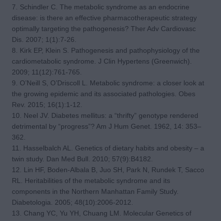
7. Schindler C. The metabolic syndrome as an endocrine
disease: is there an effective pharmacotherapeutic strategy
optimally targeting the pathogenesis? Ther Adv Cardiovasc
Dis. 2007; 1(1):7-26.
8. Kirk EP, Klein S. Pathogenesis and pathophysiology of the
cardiometabolic syndrome. J Clin Hypertens (Greenwich).
2009; 11(12):761-765.
9. O’Neill S, O’Driscoll L. Metabolic syndrome: a closer look at
the growing epidemic and its associated pathologies. Obes
Rev. 2015; 16(1):1-12.
10. Neel JV. Diabetes mellitus: a “thrifty” genotype rendered
detrimental by “progress”? Am J Hum Genet. 1962, 14: 353–
362.
11. Hasselbalch AL. Genetics of dietary habits and obesity – a
twin study. Dan Med Bull. 2010; 57(9):B4182.
12. Lin HF, Boden-Albala B, Juo SH, Park N, Rundek T, Sacco
RL. Heritabilities of the metabolic syndrome and its
components in the Northern Manhattan Family Study.
Diabetologia. 2005; 48(10):2006-2012.
13. Chang YC, Yu YH, Chuang LM. Molecular Genetics of