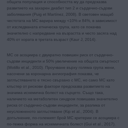
общата популация и способността му да предсказва
развитието на захарен диабет тип 2 и сърдечно-съдови
заболявания (Puig et Martínez, 2008). В световен мащаб
честотата на МС варира между <10% и 84%, в зависимост
от изследваната етническа група, като се покачва
значително с напредване на възрастта и често засяга над
40% от хората в третата възраст (Kaur J, 2014).
MС се асоциира с двукратно повишен риск от сърдечно-
съдови инциденти и 50% увеличение на общата смъртност
(Motillo et al., 2010). Проучване върху голяма група жени,
насочени за коронарна ангиография показва, че
затлъстяването е тясно свързано с МС, но само МС като
клъстер от рискови фактори предсказва развитието на
значима исхемична болест на сърцето. Също така,
наличието на метаболитен синдром повишава значително
риска от сърдечно-съдови инциденти, за разлика от
неусложненото затлъстяване (Kip et al., 2004). В
допълнение, по-големият брой MС критерии се асоциира с
по-тежка форма на исхемичната болест (Gui et al., 2017).