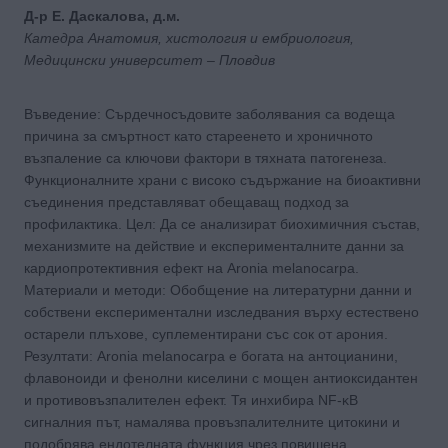
Д-р E. Даскалова, д.м.
Катедра Анатомия, хистология и ембриология,
Медицински университет – Пловдив
Въведение: Сърдечносъдовите заболявания са водеща
причина за смъртност като стареенето и хроничното
възпаление са ключови фактори в тяхната патогенеза.
Функционалните храни с високо съдържание на биоактивни
съединения представляват обещаващ подход за
профилактика. Цел: Да се анализират биохимичния състав,
механизмите на действие и експерименталните данни за
кардиопротективния ефект на Aronia melanocarpa.
Материали и методи: Обобщение на литературни данни и
собствени експериментални изследвания върху естествено
остарели плъхове, суплементирани със сок от арония.
Резултати: Aronia melanocarpa е богата на антоцианини,
флавоноиди и фенолни киселини с мощен антиоксидантен
и противовъзпалителен ефект. Тя инхибира NF-κB
сигналния път, намалява провъзпалителните цитокини и
подобрява ендотелната функция чрез повишена