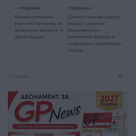
Навигация
ПРЕДИШНА
СЛЕДВАЩА
Кардиопулмонален
Еритема нодозум в детска
стрес-тест за оценка на
възраст: клинични
физическия капацитет в
характеристики,
детска възраст
етиологични фактори и
съвременен терапевтичен
подход
Търсене
за: