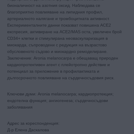
бионаличност на азотния оксид. Наблюдава се
благоприятно повлияване на липидния профил,
артериалното налягане и тромбоцитната активност.
Експерименталните данни показват повишена ACE2
експресия, активиране на ACE2/MAS оста, увеличен брой
CD34+ клетки и стимулирана неоваскуларизация в
миокарда, съпроводени с редукция на възрастово
обусловеното съдово и миокардно ремоделиране.
Заключение: Aronia melanocarpa е обещаващ природен
кардиопротективен агент с плейотропно действие и
потенциал за приложение в профилактиката и
дългосрочното повлияване на сърдечносъдовия риск.
Ключови думи: Aronia melanocarpa; кардиопротекция;
ендотелна функция; ангиогенеза; сърдечносъдови
заболявания
Адрес за кореспонденция:
Д-р Елена Даскалова