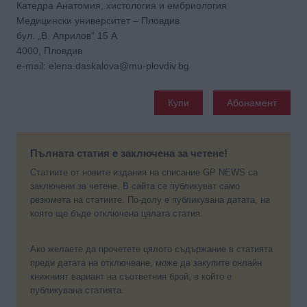
Катедра Анатомия, хистология и ембриология
Медицински университет – Пловдив
бул. „В. Априлов“ 15 А
4000, Пловдив
e-mail: elena.daskalova@mu-plovdiv.bg
Купи
Абонамент
Пълната статия е заключена за четене!
Статиите от новите издания на списание GP NEWS са
заключени за четене. В сайта се публикуват само
резюмета на статиите. По-долу е публикувана датата, на
която ще бъде отключена цялата статия.
Ако желаете да прочетете цялото съдържание в статията
преди датата на отключване, може да закупите онлайн
книжният вариант на съответния брой, в който е
публикувана статията.