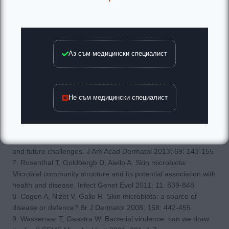
1. Scharschmidt T, FischbachM. What lives on our skin:
ecology, genomics and therapeutic opportunities of the skin
microbiome. Drug Discov Today Dis Mech 2013; 10: 83-89
2. Nicol N. Anatomy and physiology of the skin. Dermatol Nurs
2005; 17: 62
Аз съм медицински специалист
3. Grice E, Kong H, Renaud G. A diversity profile of the human
skin microbiota. Genome Res 2008; 18: 1043-1050
4. Grice E, Segre J. The skin microbiome. Nat Rev Microbio
2011; 9: 244-253.
Не съм медицински специалист
5.KongH. Skin microbiome: genomics-based insights into the
diversity and role of skin microbes
Trends Mol Med 2011; 17:320-328
6. Chen Y, Tsao H. The skin microbiome: current perspectives
and future challenges. J Am Acad Dermatol 2013; 69: 143-155
7. Rosenthal T, Goldbergb D, Aiello A. Skin microbiota:
Microbial community structure and its potential association with
health and disease. Infect Genet Evol 2011; 11: 839-848
8. Cogen A, Nizet V, Gallo R. Skin microbiota: a source of
disease or defence? Br J Dermatol 2008; 158: 442-455
9. Wassenaar T, Gaastra W. Bacterial virulence: can we draw