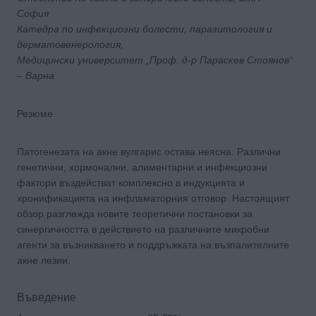
София
Катедра по инфекциозни болести, паразитология и
дерматовенерология,
Медицински университет „Проф. д-р Параскев Стоянов“
– Варна
Резюме
Патогенезата на акне вулгарис остава неясна. Различни
генетични, хормонални, алиментарни и инфекциозни
фактори въздействат комплексно в индукцията и
хронификацията на инфламаторния отговор. Настоящият
обзор разглежда новите теоретични постановки за
синергичността в действието на различните микробни
агенти за възникването и поддръжката на възпалителните
акне лезии.
Въведение