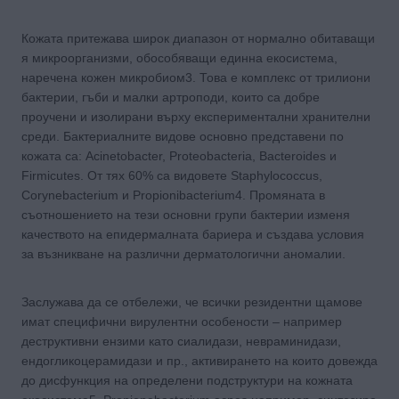
Кожата притежава широк диапазон от нормално обитаващи
я микроорганизми, обособяващи единна екосистема,
наречена кожен микробиом3. Това е комплекс от трилиони
бактерии, гъби и малки артроподи, които са добре
проучени и изолирани върху експериментални хранителни
среди. Бактериалните видове основно представени по
кожата са: Acinetobacter, Proteobacteria, Bacteroides и
Firmicutes. От тях 60% са видовете Staphylococcus,
Corynebacterium и Propionibacterium4. Промяната в
съотношението на тези основни групи бактерии изменя
качеството на епидермалната бариера и създава условия
за възникване на различни дерматологични аномалии.
Заслужава да се отбележи, че всички резидентни щамове
имат специфични вирулентни особености – например
деструктивни ензими като сиалидази, невраминидази,
ендогликоцерамидази и пр., активирането на които довежда
до дисфункция на определени подструктури на кожната