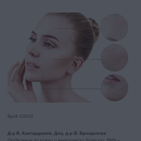
Брой 1/2019
Д-р В. Кантарджиев, Доц. д-р В. Брощилова
Отделение по кожни и венерически болести, ВМА –