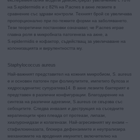
на S.epidermidis и с 82% на P.acnes в акне лезиите в
сравнение със здрави контроли. Техният брой се увеличава
пропорционално при по-тежките форми на заболяването.
Тези теоретични постановки означават, че P.acnes играе
главна роля в микробната патогенеза на акне, а
S.epidermidis е кофактор, съдействащ за увеличаване на
колонизацията и вирулентността му.
Staphylococcus aureus
Най-важният представител на кожния микробиом, S. аureus
е и основен патоген при фоликулитите, импетиго булоза и
хидросаденитис супуратива14. В акне лезиите бактерият е
представен в различни конфигурации. Благодарение на
синтеза на различни адхезини, S.aureus се свързва със
себоцитите. Следва инвазия и деструкция на съседните
кератиноцити чрез плеада от протеази, липази,
хиалуронидази и колагенази. Най-агресивният му ензим –
стафилокиназата, блокира дефензимите и неутрализира
механизмите на вродения имунитет, включително на