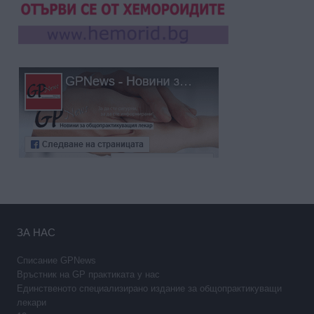
ЗА НАС
Списание GPNews
Връстник на GP практиката у нас
Единственото специализирано издание за общопрактикуващи
лекари