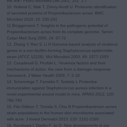
the line? FEMS Microbiol Lett 2001; 201: 1-7
10. Holland C, Mak T, Zimny-Arndt U. Proteomic identification
of secreted proteins of Propionibacterium acnes. BMC
Microbiol 2010; 10: 230-241
11.Brüggemann T. Insights in the pathogenic potential of
Propionibacterium acnes from its complete genome. Semin
Cutan Med Surg 2005; 24: 67-72
12. Zhang Y, Ren S, Li H.Genome-based analysis of virulence
genes in a non-biofilm-forming Staphylococcus epidermidis
strain (ATCC 12228). Mol Microbiol 2003; 49: 1577-1593
13. Casadevall G, Pirofski L. Virulence factors and their
mechanisms of action: the view from a damage–response
framework. J Water Health 2009; 7: 2-18.
14. Schennings T, Farnebo F, Szekely L.Protective
immunization against Staphylococcus aureus infection in a
novel experimental wound model in mice. APMIS 2012; 120:
786-793
15. Fitz-Gibbon T, Tomida S, Chiu B.Propionibacterium acnes
strain populations in the human skin microbiome associated
with acne. J Invest Dermatol 2013; 133: 2152-2160
16. Kurokawa I, Danby F, Ju Q. New developments in our