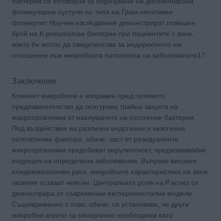
бактерии са отговорни за образуване на дисеминирани
фоликуларни пустули по типа на Грам-негативен
фоликулит. Научни изследвания демонстрират повишен
брой на K.pneumoniae бактерии при пациентите с акне,
което би могло да свидетелства за индиректното им
отношение към микробната патогенеза на заболяването17.
Заключение
Кожният микробиом е изправен пред голямото
предизвикателство да осигурява трайна защита на
макроорганизма от нахлуването на патогенни бактерии.
Под въздействие на различни ендогенни и екзогенни
патологични фактори, обаче, част от резидуалните
микроорганизми придобиват вирулентност, предизвиквайки
индукция на определени заболявания. Въпреки високия
епидемиологичен риск, микробните характеристики на акне
лезиите остават неясни. Централната роля на P.acnes се
демонстрира от съвременни експериментални модели.
Същевременно с това, обаче, се установява, че други
микробни агенти са синергично необходими като