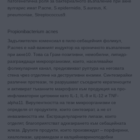
патогенетична роля за бактериалното възпаление при акне
вулгарис имат P.acne, S.epidermidis, S.aureus, K.
pneumoniae, Streptococcus9.
Propionibacterium acnes
Задължителен коменсиал в пило-себацейния фоликул,
P.acnes е най-важният индуктор на хроничното възпаление
при акне10. Това са Грам-позитивни, немобилни, липидо-
разграждащи микроорганизми, които, населявайки
фоликуларния канал, предизвикват руптура на неговата
стена чрез отделяне на деструктивни ензими. Синтезирайки
различни протеази, те разрушават съседните кератиноцити
и активират тъканните макрофаги към продукция на про-
инфламаторни цитокини като IL-1, IL-8 и IL-12 и TNF-
alpha11. Вирулентността на тези микроорганизми се
определя от продуктите, които синтезират, а не от
инвазивността им. Екстрацелуларните липази, които
отделят, благоприятстват адхезирането към себацейната
жлеза. Другите продукти, които произвеждат – порфирини,
хиалолиази, церамидази и калцийневриноподобни