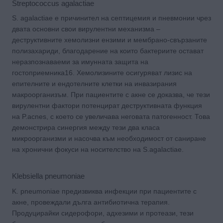
Streptococcus agalactiae
S. agalactiae е причинител на септицемия и пневмонии чрез
двата основни свои вирулентни механизма –
деструктивните хемолизни ензими и мембрано-свързаните
полизахариди, благодарение на които бактериите остават
неразпознаваеми за имунната защита на
гостоприемника16. Хемолизините осигуряват лизис на
епителните и ендотелните клетки на инвазирания
макроорганизъм. При пациентите с акне се доказва, че тези
вирулентни фактори потенцират деструктивната функция
на P.acnes, с което се увеличава неговата патогенност. Това
демонстрира синергия между тези два класа
микроорганизми и насочва към необходимост от саниране
на хронични фокуси на носителство на S.agalactiae.
Klebsiella pneumoniae
K. pneumoniae предизвиква инфекции при пациентите с
акне, провеждали дълга антибиотична терапия.
Продуцирайки сидерофори, адхезими и протеази, тези