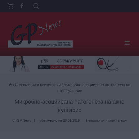
Към
съдържанието
/
Неврология и психиатрия
/
Микробно-асоциирана патогенеза на
акне вулгарис
Микробно-асоциирана патогенеза на акне
вулгарис
от
GP News
публикувано на
28.01.2019
Неврология и психиатрия