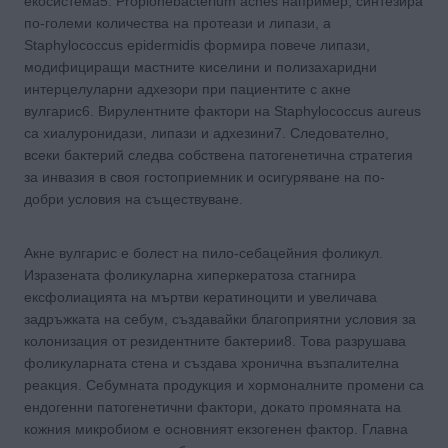
екосистема5. Propionebacterium acnes например, синтезира
по-големи количества на протеази и липази, а
Staphylococcus epidermidis формира повече липази,
модифициращи мастните киселини и полизахаридни
интерцелуларни адхезори при пациентите с акне
вулгарис6. Вирулентните фактори на Staphylococcus aureus
са хиалуронидази, липази и адхезини7. Следователно,
всеки бактерий следва собствена патогенетична стратегия
за инвазия в своя гостоприемник и осигуряване на по-
добри условия на съществуване.
Акне вулгарис е болест на пило-себацейния фоликул.
Изразената фоликуларна хиперкератоза стагнира
ексфолиацията на мъртви кератиноцити и увеличава
задръжката на себум, създавайки благоприятни условия за
колонизация от резидентните бактерии8. Това разрушава
фоликуларната стена и създава хронична възпалителна
реакция. Себумната продукция и хормоналните промени са
ендогенни патогенетични фактори, докато промяната на
кожния микробиом е основният екзогенен фактор. Главна