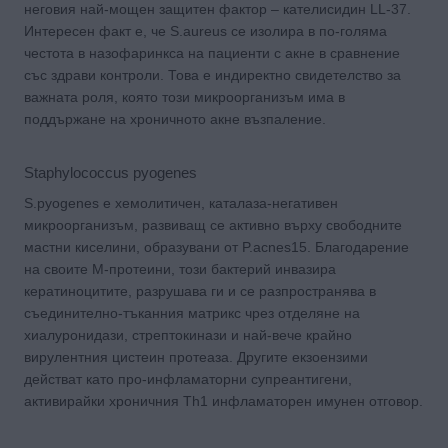
неговия най-мощен защитен фактор – кателисидин LL-37.
Интересен факт е, че S.aureus се изолира в по-голяма
честота в назофаринкса на пациенти с акне в сравнение
със здрави контроли. Това е индиректно свидетелство за
важната роля, която този микроорганизъм има в
поддържане на хроничното акне възпаление.
Staphylococcus pyogenes
S.pyogenes е хемолитичен, каталаза-негативен
микроорганизъм, развиващ се активно върху свободните
мастни киселини, образувани от P.acnes15. Благодарение
на своите М-протеини, този бактерий инвазира
кератиноцитите, разрушава ги и се разпространява в
съединително-тъканния матрикс чрез отделяне на
хиалуронидази, стрептокинази и най-вече крайно
вирулентния цистеин протеаза. Другите екзоензими
действат като про-инфламаторни супреантигени,
активирайки хроничния Тh1 инфламаторен имунен отговор.