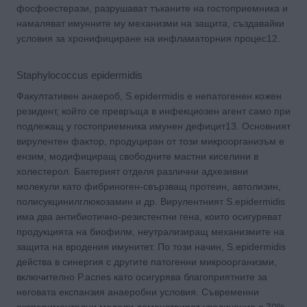
фосфоестерази, разрушават тъканите на гостоприемника и
намаляват имунните му механизми на защита, създавайки
условия за хронифициране на инфламаторния процес12.
Staphylococcus epidermidis
Факултативен анаероб, S.epidermidis е непатогенен кожен
резидент, който се превръща в инфекциозен агент само при
подлежащ у гостоприемника имунен дефицит13. Основният
вирулентен фактор, продуциран от този микроорганизъм е
ензим, модифициращ свободните мастни киселини в
холестерол. Бактерият отделя различни адхезивни
молекули като фибриноген-свързващ протеин, автолизин,
полисукцинилглюкозамин и др. Вирулентният S.epidermidis
има два антибиотично-резистентни гена, които осигуряват
продукцията на биофилм, неутрализиращ механизмите на
защита на вродения имунитет. По този начин, S.epidermidis
действа в синергия с другите патогенни микроорганизми,
включително P.acnes като осигурява благоприятните за
неговата експанзия анаеробни условия. Съвременни
експериментални модели демонстрират увеличение с 70%