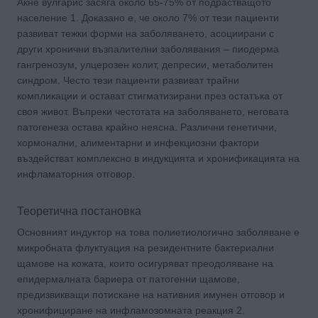
Акне вулгарис засяга около 65-75% от подрастващото
население 1. Доказано е, че около 7% от тези пациенти
развиват тежки форми на заболяването, асоциирани с
други хронични възпалителни заболявания – пиодерма
гангренозум, улцерозен колит, депресии, метаболитен
синдром. Често тези пациенти развиват трайни
компликации и остават стигматизирани през остатъка от
своя живот. Въпреки честотата на заболяването, неговата
патогенеза остава крайно неясна. Различни генетични,
хормонални, алиментарни и инфекциозни фактори
въздействат комплексно в индукцията и хронификацията на
инфламаторния отговор.
Теоретична постановка
Основният индуктор на това полиетиологично заболяване е
микробната флуктуация на резидентните бактериални
щамове на кожата, които осигуряват преодоляване на
епидермалната бариера от патогенни щамове,
предизвикващи потискане на нативния имунен отговор и
хронифициране на инфламозомната реакция 2.