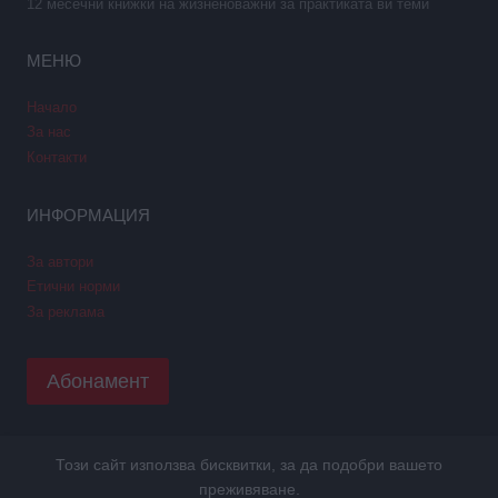
12 месечни книжки на жизненоважни за практиката ви теми
МЕНЮ
Начало
За нас
Контакти
ИНФОРМАЦИЯ
За автори
Етични норми
За реклама
Абонамент
Този сайт използва бисквитки, за да подобри вашето
Copyright © 2026 GPNews. Всички права запазени.
преживяване.