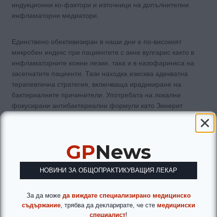
индукционни ко-фактори и източници на допълнителни
инфламаторни медиатори.
Единствено обективизиран в наши дни е по-високият
микробен индекс при пациентите с акне вулгарис както в
инфламаторните кожни лезии, така и в назофаринкса на
засегнатите пациенти. Тази находка изисква адекватна
терапевтична стратегия, включваща ирадикиране на
бактериалните причинители. Употребата на локални
фокусирани антибактериални формули като Зинерит
представляват класическа лечебна схема. Тяхната
ефективност е статистически обоснована и трайно
наложена в стандартната схема на лечение. Съвременните
GP
News
научни модели за микробната патогенеза на заболяването
предоставят сериозни аргументи и за нейната категорична
актуалност, безопасност и сериозна целесъобразност.
НОВИНИ ЗА ОБЩОПРАКТИКУВАЩИЯ ЛЕКАР
Библиография
За да може
да виждате специализирано медицинско
съдържание
, трябва да декларирате, че сте
медицински
специалист
!