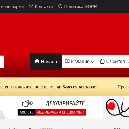
тични норми
Контакти
Политика GDPR
Издания
Събития
Начало
ключително с кърма до 6-месечна възраст
Проф. Канта