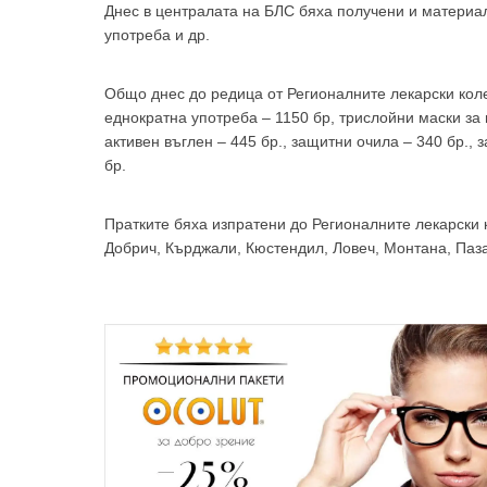
Днес в централата на БЛС бяха получени и материал
употреба и др.
Общо днес до редица от Регионалните лекарски коле
еднократна употреба – 1150 бр, трислойни маски за 
За да
активен въглен – 445 бр., защитни очила – 340 бр.,
бр.
Пратките бяха изпратени до Регионалните лекарски к
Добрич, Кърджали, Кюстендил, Ловеч, Монтана, Паз
Аз