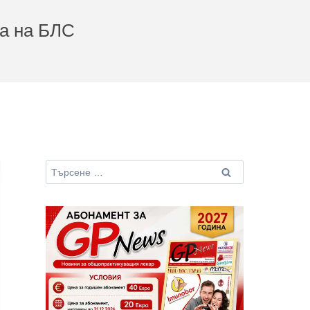
та на БЛС
Търсене
за: