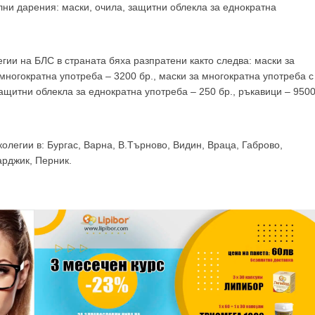
GP
News
ни дарения: маски, очила, защитни облекла за еднократна
НОВИНИ ЗА ОБЩОПРАКТИКУВАЩИЯ ЛЕКАР
гии на БЛС в страната бяха разпратени както следва: маски за
многократна употреба – 3200 бр., маски за многократна употреба с
 може
да виждате специализирано медицинско съдържание
, тр
 защитни облекла за еднократна употреба – 250 бр., ръкавици – 950
декларирате, че сте
медицински специалист
!
олегии в: Бургас, Варна, В.Търново, Видин, Враца, Габрово,
арджик, Перник.
 съм медицински специалист
Не съм медицински специ