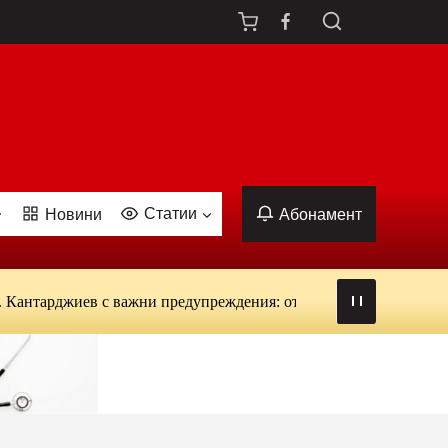
Статии
Новини
Абонамент
рджиев с важни предупреждения: от вируси и ухапвания от комар