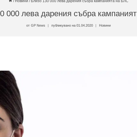
/
Новини
/
Близо 130 000 лева дарения събра кампанията на БЛС
0 000 лева дарения събра кампания
от
GP News
публикувано на
01.04.2020
Новини