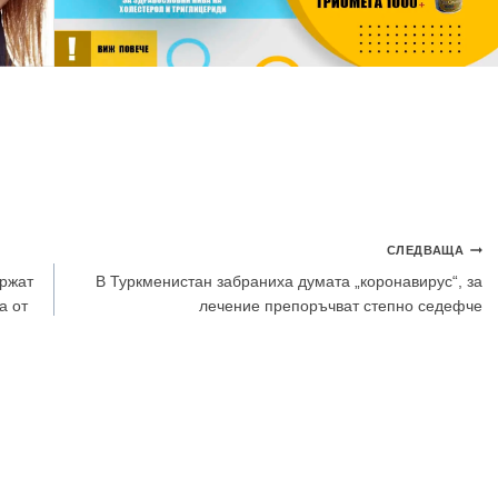
СЛЕДВАЩА
ържат
В Туркменистан забраниха думата „коронавирус“, за
а от
лечение препоръчват степно седефче