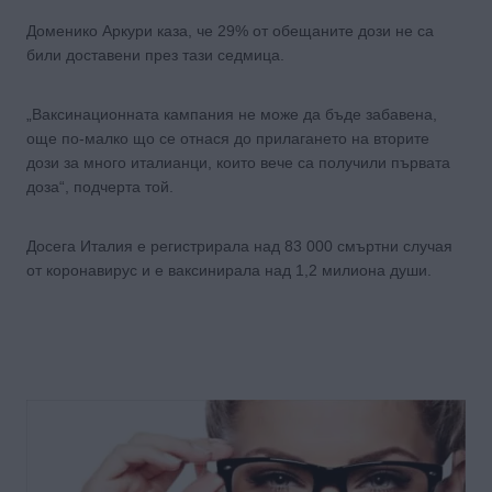
Доменико Аркури каза, че 29% от обещаните дози не са
били доставени през тази седмица.
„Ваксинационната кампания не може да бъде забавена,
още по-малко що се отнася до прилагането на вторите
дози за много италианци, които вече са получили първата
доза“, подчерта той.
Досега Италия е регистрирала над 83 000 смъртни случая
от коронавирус и е ваксинирала над 1,2 милиона души.