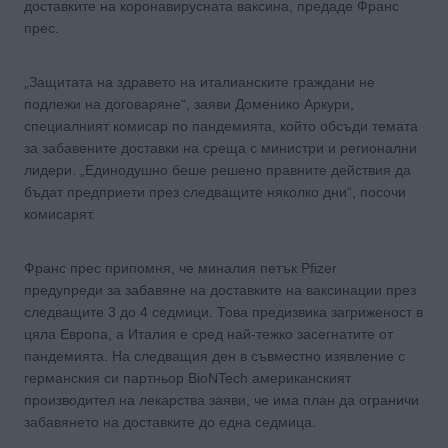
доставките на коронавирусната ваксина, предаде Франс
прес.
„Защитата на здравето на италианските граждани не
подлежи на договаряне“, заяви Доменико Аркури,
специалният комисар по пандемията, който обсъди темата
за забавените доставки на среща с министри и регионални
лидери. „Единодушно беше решено правните действия да
бъдат предприети през следващите няколко дни“, посочи
комисарят.
Франс прес припомня, че миналия петък Pfizer
предупреди за забавяне на доставките на ваксинации през
следващите 3 до 4 седмици. Това предизвика загриженост в
цяла Европа, а Италия е сред най-тежко засегнатите от
пандемията. На следващия ден в съвместно изявление с
германския си партньор BioNTech американският
производител на лекарства заяви, че има план да ограничи
забавянето на доставките до една седмица.