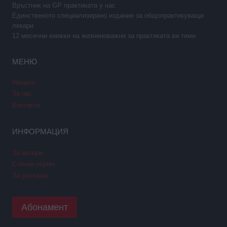
Връстник на GP практиката у нас
Единственото специализирано издание за общопрактикуващи
лекари
12 месечни книжки на жизненоважни за практиката ви теми
МЕНЮ
Начало
За нас
Контакти
ИНФОРМАЦИЯ
За автори
Етични норми
За реклама
Абонамент