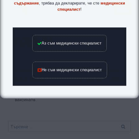
съдържание
, трябва да декларирате, че сте
медицински
специалист
!
Аз съм медицински специалист
Навигация
Не съм медицински специалист
ПРЕДИШНА
СЛЕДВАЩА
Двама здравни
84 млн. лв. е платила
работници са с COVID
НЗОК за лечение на
след първата доза от
COVID през 2020 г.
ваксината
Търсене
за: