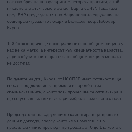
показва броя на новоразкритите лекарски практики, а той
никак не е малък, само в област Варна са 43“. Това каза
пред БНР председателят на Националното сдружение на
общопрактикуващите лекари в България доц. Любомир
Киров.
Той бе категоричен, че специалистите по обща медицина у
нас не са малко, а интересът към специалността нараства,
дори в обучителните практики по обща медицина местата
не достигат.
По думите на доц. Киров, от НСОПЛБ имат готовност и ще
внесат предложение за промени в наредбата за
специализациите, с които този процес ще се оптимизира и
ще се улеснят младите лекари, избрали тази специалност.
Председателят на сдружението коментира и цитираните
данни в доклада, според които има намаление на
профилактичните прегледи при децата от 0 до 1 г., което е