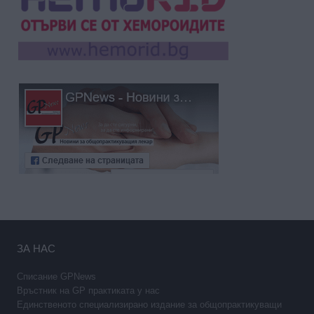
ЗА НАС
Списание GPNews
Връстник на GP практиката у нас
Единственото специализирано издание за общопрактикуващи