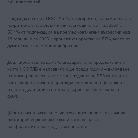
си“, призова той.
Председателят на НСОПЛБ бе категоричен, че намаление в
покритието с профилактични прегледи няма – за 2024 г.
56,4% от подлежащия на преглед контингент възрастни над
18 години, а за 2025 г. процентът нараства на 57%, което по
думите му е едно много добро ниво.
Доц. Киров подчерта, че благодарение на предложенията,
които НСОПЛБ е направило още преди години – включване
на мамография за жените и изследване на PSA за мъжете,
сега профилактичните прегледи са много по-ефективни и
ранната диагностика на много сериозни заболявания е
факт.
„Моето лично виждане е, че всяко посещение при личния
лекар трябва да се използва и като повод за
профилактичен преглед“, каза още той.