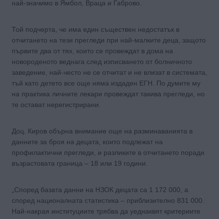
най-значимо в Ямбол, Враца и Габрово.
Той подчерта, че има един съществен недостатък в
отчитането на тези прегледи при най-малките деца, защото
първите два от тях, които се провеждат в дома на
новороденото веднага след изписването от болничното
заведение, най-често не се отчитат и не влизат в системата,
тъй като детето все още няма издаден ЕГН. По думите му
на практика личните лекари провеждат такива прегледи, но
те остават нерегистрирани.
Доц. Киров обърна внимание още на разминаванията в
данните за броя на децата, които подлежат на
профилактични прегледи, и разликите в отчитането поради
възрастовата граница – 18 или 19 години.
„Според базата данни на НЗОК децата са 1 172 000, а
според националната статистика – приблизително 831 000.
Най-накрая институциите трябва да уеднаквят критериите