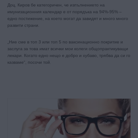
Доц. Киров бе категоричен, че изпълнението на
имунизационния календар е от порядъка на 94%-95% –
едно постижение, на което могат да завидят и много много
развити страни.
„Ние сме в топ 3 или топ 5 по ваксинационно покритие и
заслуга за това имат всички мои колеги общопрактикуващи
лекари. Когато едно нещо е добро и хубаво, трябва да си го
казваме“, посочи той.