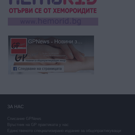
ЗА НАС
Списание GPNews
Връстник на GP практиката у нас
Единственото специализирано издание за общопрактикуващи