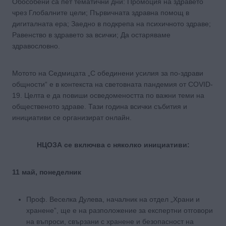
Обособени са пет тематични дни: Промоция на здравето
чрез Глобалните цели; Първичната здравна помощ в
дигиталната ера; Заедно в подкрепа на психичното здраве;
Равенство в здравето за всички; Да остаряваме
здравословно.
Мотото на Седмицата „С обединени усилия за по-здрави
общности“ е в контекста на световната пандемия от COVID-
19. Целта е да повиши осведомеността по важни теми на
общественото здраве. Тази година всички събития и
инициативи се организират онлайн.
НЦОЗА се включва с няколко инициативи:
11 май, понеделник
Проф. Веселка Дулева, началник на отдел „Храни и
хранене”, ще е на разположение за експертни отговори
на въпроси, свързани с хранене и безопасност на