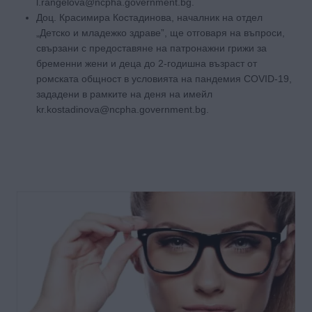
l.rangelova@ncpha.government.bg.
Доц. Красимира Костадинова, началник на отдел
„Детско и младежко здраве”, ще отговаря на въпроси,
свързани с предоставяне на патронажни грижи за
бременни жени и деца до 2-годишна възраст от
ромската общност в условията на пандемия COVID-19,
зададени в рамките на деня на имейл
kr.kostadinova@ncpha.government.bg.