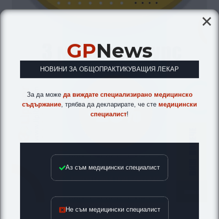
GP
News
НОВИНИ ЗА ОБЩОПРАКТИКУВАЩИЯ ЛЕКАР
За да може
да виждате специализирано медицинско
съдържание
, трябва да декларирате, че сте
медицински
специалист
!
Аз съм медицински специалист
Не съм медицински специалист