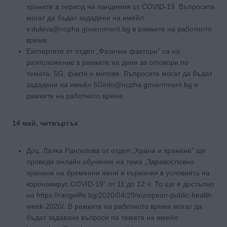
храните в период на пандемия от COVID-19. Въпросите
могат да бъдат зададени на имейл
v.duleva@ncpha.government.bg в рамките на работното
време.
Експертите от отдел „Физични фактори” са на
разположение в рамките на деня за отговори по
темата: 5G, факти и митове. Въпросите могат да бъдат
зададени на имейл 5Ginfo@ncpha.government.bg в
рамките на работното време.
14 май, четвъртък
Доц. Лалка Рангелова от отдел „Храни и хранене” ще
проведе онлайн обучение на тема „Здравословно
хранене на бременни жени и кърмачки в условията на
коронавирус COVID-19” от 11 до 12 ч. То ще е достъпно
на https://rangelife.bg/2020/04/29/european-public-health-
week-2020/. В рамките на работното време могат да
бъдат задавани въпроси по темата на имейл