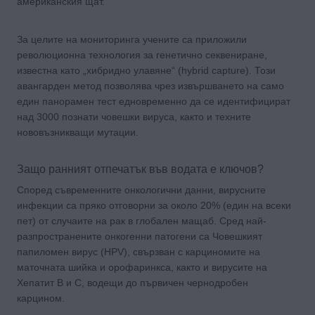
американския щат.
За целите на мониторинга учените са приложили
революционна технология за генетично секвениране,
известна като „хибридно улавяне“ (hybrid capture). Този
авангарден метод позволява чрез извършването на само
един панорамен тест едновременно да се идентифицират
над 3000 познати човешки вируса, както и техните
нововъзникващи мутации.
Защо ранният отпечатък във водата е ключов?
Според съвременните онкологични данни, вирусните
инфекции са пряко отговорни за около 20% (един на всеки
пет) от случаите на рак в глобален мащаб. Сред най-
разпространените онкогенни патогени са Човешкият
папиломен вирус (HPV), свързван с карциномите на
маточната шийка и орофаринкса, както и вирусите на
Хепатит B и C, водещи до първичен чернодробен
карцином.