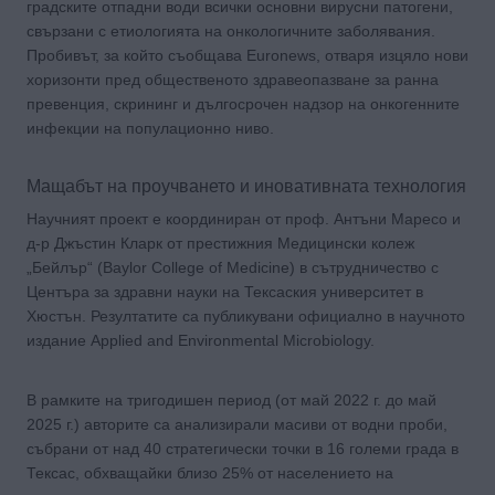
градските отпадни води всички основни вирусни патогени,
свързани с етиологията на онкологичните заболявания.
Пробивът, за който съобщава Euronews, отваря изцяло нови
хоризонти пред общественото здравеопазване за ранна
превенция, скрининг и дългосрочен надзор на онкогенните
инфекции на популационно ниво.
Мащабът на проучването и иновативната технология
Научният проект е координиран от проф. Антъни Маресо и
д-р Джъстин Кларк от престижния Медицински колеж
„Бейлър“ (Baylor College of Medicine) в сътрудничество с
Центъра за здравни науки на Тексаския университет в
Хюстън. Резултатите са публикувани официално в научното
издание Applied and Environmental Microbiology.
В рамките на тригодишен период (от май 2022 г. до май
2025 г.) авторите са анализирали масиви от водни проби,
събрани от над 40 стратегически точки в 16 големи града в
Тексас, обхващайки близо 25% от населението на