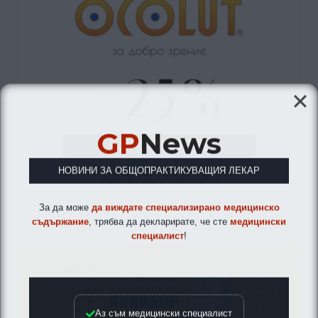
GP
News
НОВИНИ ЗА ОБЩОПРАКТИКУВАЩИЯ ЛЕКАР
За да може
да виждате специализирано медицинско
съдържание
, трябва да декларирате, че сте
медицински
специалист
!
Аз съм медицински специалист