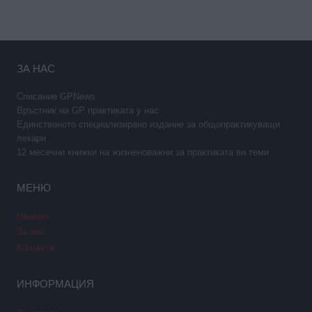
ЗА НАС
Списание GPNews
Връстник на GP практиката у нас
Единственото специализирано издание за общопрактикуващи
лекари
12 месечни книжки на жизненоважни за практиката ви теми
МЕНЮ
Начало
За нас
Контакти
ИНФОРМАЦИЯ