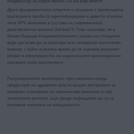
Индикатор за ефективността на ваксините
Друго фундаментално откритие е свързано с превенцията:
във водните проби са идентифицирани и деветте основни
типа HPV, включени в състава на съвременната
деветвалентна ваксина Gardasil 9. Това означава, че в
близко бъдеще епидемиологичният анализ на отпадните
води ще може да се използва като независим екологичен
маркер, с който в реално време да се оценява реалният
обхват и ефективността на националните ваксинационни
програми сред населението.
Популационният мониторинг през околната среда
предоставя на здравните власти мощен инструмент за
прецизно планиране на скринингови кампании в най-
засегнатите региони, още преди инфекциите да са се
проявили клинично на повърхността.