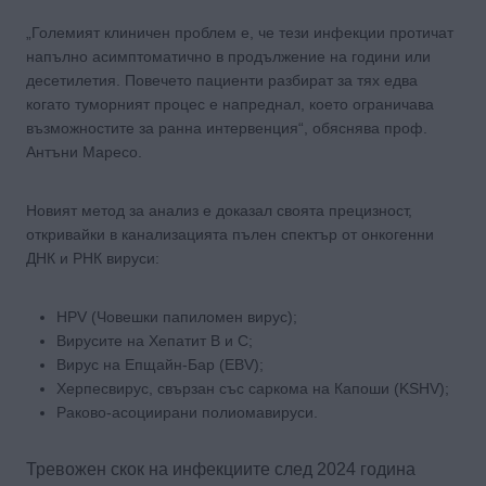
„Големият клиничен проблем е, че тези инфекции протичат
напълно асимптоматично в продължение на години или
десетилетия. Повечето пациенти разбират за тях едва
когато туморният процес е напреднал, което ограничава
възможностите за ранна интервенция“, обяснява проф.
Антъни Маресо.
Новият метод за анализ е доказал своята прецизност,
откривайки в канализацията пълен спектър от онкогенни
ДНК и РНК вируси:
HPV (Човешки папиломен вирус);
Вирусите на Хепатит B и C;
Вирус на Епщайн-Бар (EBV);
Херпесвирус, свързан със саркома на Капоши (KSHV);
Раково-асоциирани полиомавируси.
Тревожен скок на инфекциите след 2024 година