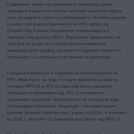
Графичният модел на проучването регистрира рязко
покачване в нивата на няколко ключови онкогенни вируса
през последната година от наблюдението. Особено изразен
е скокът при разпространението на HPV, вируса на
Епщайн-Бар и някои специфични полиомавируси в
периода след края на 2024 г. Експертите предполагат, че
този бум се дължи на пълното възстановяване на
международния трафик, засилените социални контакти и
отпадането на последните рестрикции за дистанция.
Специално внимание е отделено на генотипирането на
HPV. Известно е, че сред стотиците варианти на вируса,
типовете HPV-16 и HPV-18 имат най-висок онкогенен
потенциал и причиняват над 70% от случаите на
цервикален карцином. Мониторингът на отпадните води
потвърждава клиничните тенденции – високорисковите
щамове бележат сериозен ръст в края на 2024 г. и началото
на 2025 г., като HPV-16 доминира константно над HPV-18.