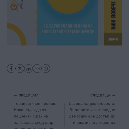
Навигация
ПРЕДИШНА
СЛЕДВАЩА
Терапевтичен пробив:
Европа на две скорости:
Нова надежда за
Българите чакат средно
пациенти с рак на
две години за достъп до
панкреаса след старт
иновативни лекарства
на програма за ранен