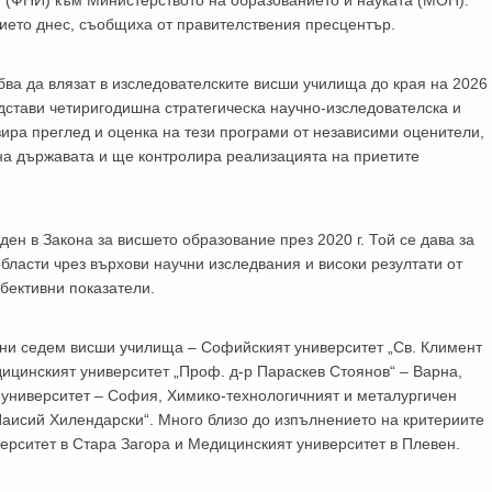
GP
News
 (ФНИ) към Министерството на образованието и науката (МОН).
ието днес, съобщиха от правителствения пресцентър.
НОВИНИ ЗА ОБЩОПРАКТИКУВАЩИЯ ЛЕКАР
ябва да влязат в изследователските висши училища до края на 2026
редстави четиригодишна стратегическа научно-изследователска и
 може
да виждате специализирано медицинско съдържание
, тр
ира преглед и оценка на тези програми от независими оценители,
декларирате, че сте
медицински специалист
!
на държавата и ще контролира реализацията на приетите
ен в Закона за висшето образование през 2020 г. Той се дава за
бласти чрез върхови научни изследвания и високи резултати от
 съм медицински специалист
Не съм медицински специ
бективни показатели.
ни седем висши училища – Софийският университет „Св. Климент
ицинският университет „Проф. д-р Параскев Стоянов“ – Варна,
 университет – София, Химико-технологичният и металургичен
Паисий Хилендарски“. Много близо до изпълнението на критериите
верситет в Стара Загора и Медицинският университет в Плевен.