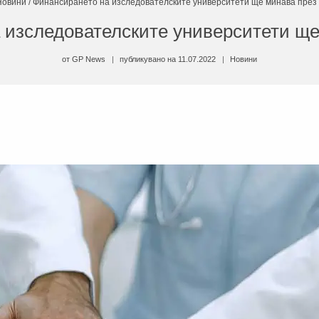
Новини
/
Финансирането на изследователските университети ще минава пре
 изследователските университети щ
от
GP News
публикувано на
11.07.2022
Новини