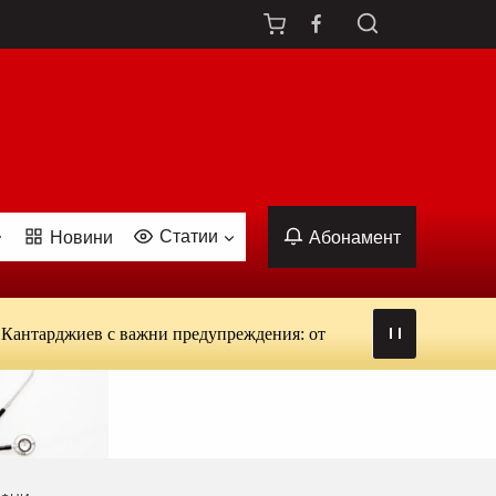
Статии
Новини
Абонамент
джиев с важни предупреждения: от вируси и ухапвания от комари