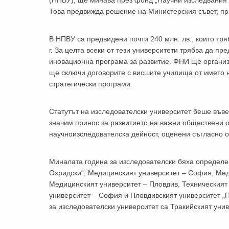
(НПВУ), ще минава през фонд „Научни изследвания“
Това предвижда решение на Министерския съвет, пр
В НПВУ са предвидени почти 240 млн. лв., които тр
г. За целта всеки от тези университети трябва да п
За да
иновационна програма за развитие. ФНИ ще организ
ще сключи договорите с висшите училища от името 
стратегически програми.
Статутът на изследователски университет беше въвед
значим принос за развитието на важни обществени о
Аз
научноизследователска дейност, оценени съгласно о
Миналата година за изследователски бяха определе
Охридски“, Медицинският университет – София, Мед
Медицинският университет – Пловдив, Техническият
университет – София и Пловдивският университет „
за изследователски университет са Тракийският уни