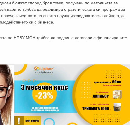
делен бюджет според броя точки, получени по методиката за
ези пари то трябва да реализира стратегическата си програма за
повече качеството на своята научноизследователска дейност, да
имодействието си с бизнеса.
екта по НПВУ МОН трябва да подпише договори с финансираните