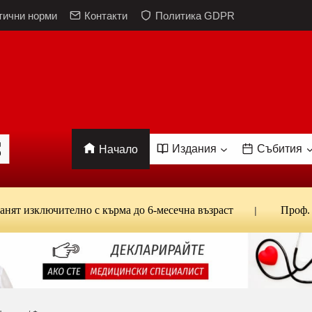
тични норми
Контакти
Политика GDPR
Издания
Събития
Начало
лючително с кърма до 6-месечна възраст
Проф. Кантар