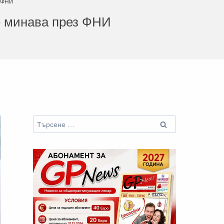
з ФНИ
е минава през ФНИ
Търсене
за: