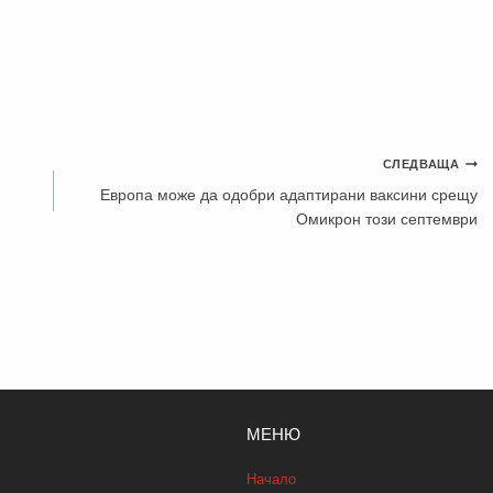
СЛЕДВАЩА
Европа може да одобри адаптирани ваксини срещу
Омикрон този септември
МЕНЮ
Начало