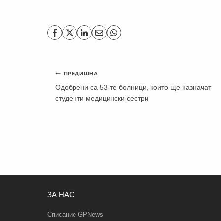
Навигация
ПРЕДИШНА
Одобрени са 53-те болници, които ще назначат
студенти медицински сестри
ЗА НАС
Списание GPNews