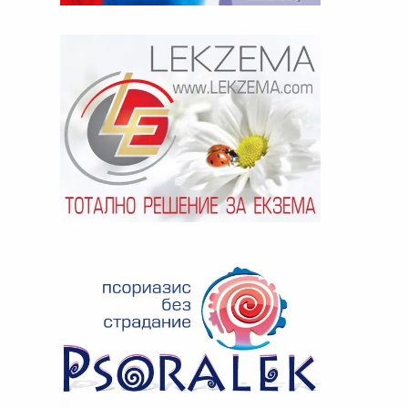
ябва да
алист