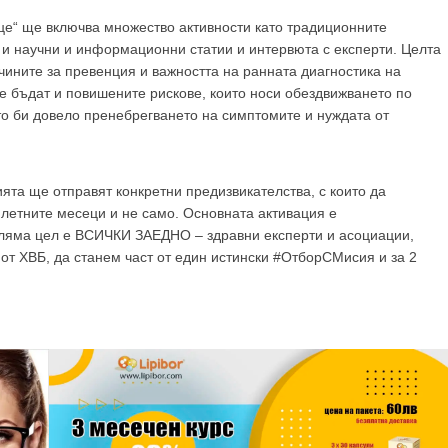
е“ ще включва множество активности като традиционните
 и научни и информационни статии и интервюта с експерти. Целта
ините за превенция и важността на ранната диагностика на
е бъдат и повишените рискове, които носи обездвижването по
то би довело пренебрегването на симптомите и нуждата от
ята ще отправят конкретни предизвикателства, с които да
 летните месеци и не само. Основната активация е
ляма цел е ВСИЧКИ ЗАЕДНО – здравни експерти и асоциации,
от ХВБ, да станем част от един истински #ОтборСМисия и за 2