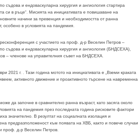
по съдова и ендоваскуларна хирургия и ангиология стартира
GP
News
а си в ръце“. Мисията на инициативата е повишаване на
новните начини за превенция и необходимостта от ранна
т, особено в условията на пандемия.
НОВИНИ ЗА ОБЩОПРАКТИКУВАЩИЯ ЛЕКАР
ресконференция с участието на проф. д-р Веселин Петров –
по съдова и ендоваскуларна хирургия и ангиология (БНДСЕХА),
 може
да виждате специализирано медицинско съдържание
, тр
ков – членове на управителния съвет на БНДСЕХА.
декларирате, че сте
медицински специалист
!
и 2021 г. . Тази година мотото на инициативата е „Вземи краката
 живеем, активното движение и проактивното търсене на навременна
 съм медицински специалист
Не съм медицински специ
може да започне в сравнително ранна възраст, като засяга около
словията на пандемия през последната година рисковите фактори
иха значително. В резултат на социалната изолация и
на предразположеност към появата на ХВБ, както и повече случаи
и проф. д-р Веселин Петров.