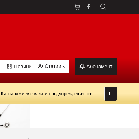
Статии
Новини
Абонамент
жиев с важни предупреждения: от вируси и ухапвания от комари