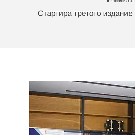
/
Новини
/
Ста
Стартира третото издание