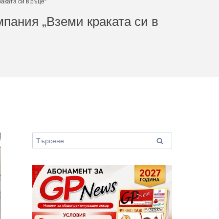
аката си в ръце“
пания „Вземи краката си в
Търсене
за: