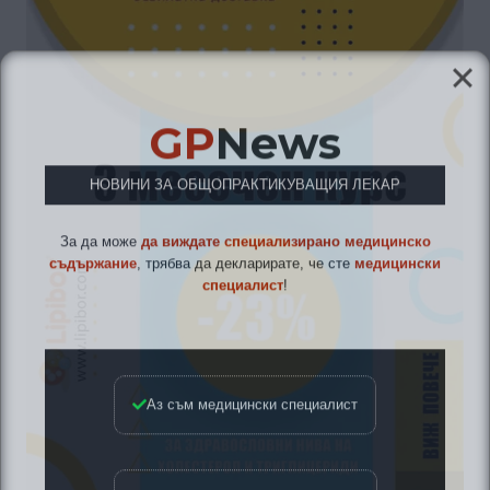
GP
News
НОВИНИ ЗА ОБЩОПРАКТИКУВАЩИЯ ЛЕКАР
За да може
да виждате специализирано медицинско
съдържание
, трябва да декларирате, че сте
медицински
специалист
!
Аз съм медицински специалист
Не съм медицински специалист