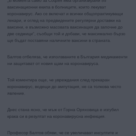
„В момента само за София има организирани 55
ваксинационни екипа в болниците, които лекуват
коронавирус. Ако се включат и всички общопрактикуващи
лекари, и оглед на предвидените регулярни доставки на
ваксини, е възможно масовата ваксинация да започне до
две седмици“, съобщи той и добави, че максимално бързо
ще бъдат поставяни наличните ваксини в страната.
Балтов отбеляза, че използваните в България медикаменти
ни защитават от новия щам на коронавируса.
Той коментира още, че увреждания след прекаран
коронавирус, водещи до ампутация, не са толкова често
явление.
Днес стана ясно, че мъж от Горна Оряховица е изгубил
крака си в резултат на коронавирусна инфекция.
Професор Балтов обяви, че се увеличават инсултите и