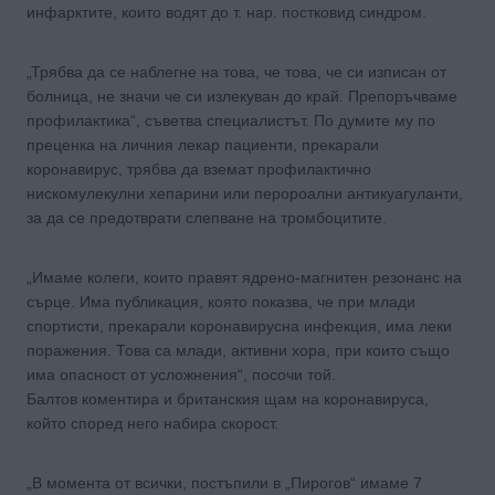
инфарктите, които водят до т. нар. постковид синдром.
„Трябва да се наблегне на това, че това, че си изписан от
болница, не значи че си излекуван до край. Препоръчваме
профилактика“, съветва специалистът. По думите му по
преценка на личния лекар пациенти, прекарали
коронавирус, трябва да вземат профилактично
нискомулекулни хепарини или перороални антикуагуланти,
за да се предотврати слепване на тромбоцитите.
„Имаме колеги, които правят ядрено-магнитен резонанс на
сърце. Има публикация, която показва, че при млади
спортисти, прекарали коронавирусна инфекция, има леки
поражения. Това са млади, активни хора, при които също
има опасност от усложнения“, посочи той.
Балтов коментира и британския щам на коронавируса,
който според него набира скорост.
„В момента от всички, постъпили в „Пирогов“ имаме 7