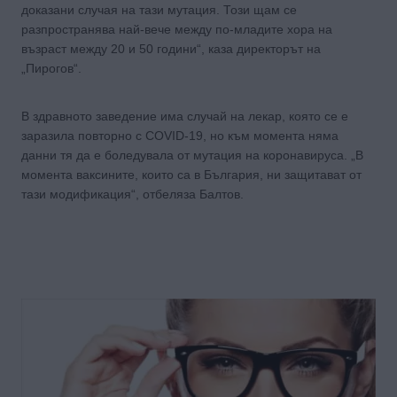
доказани случая на тази мутация. Този щам се
разпространява най-вече между по-младите хора на
възраст между 20 и 50 години“, каза директорът на
„Пирогов“.
В здравното заведение има случай на лекар, която се е
заразила повторно с COVID-19, но към момента няма
данни тя да е боледувала от мутация на коронавируса. „В
момента ваксините, които са в България, ни защитават от
тази модификация“, отбеляза Балтов.