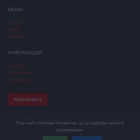
МЕНЮ
Начало
За нас
Контакти
ИНФОРМАЦИЯ
За автори
Етични норми
За реклама
Абонамент
Този сайт използва бисквитки, за да подобри вашето
Copyright © 2026 GPNews. Всички права запазени.
преживяване.
Уеб дизайн и SEO от Трибест
ПОЛИТИКА GDPR