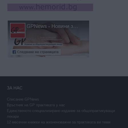
ЗА НАС
Списание GPNews
Връстник на GP практиката у нас
Единственото специализирано издание за общопрактикуващи
лекари
12 месечни книжки на жизненоважни за практиката ви теми