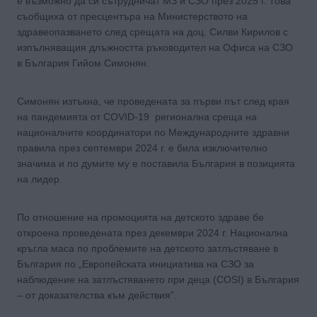
е възможно да си сътрудничат МЗ и СЗО през 2025 г. Това
съобщиха от пресцентъра на Министерството на
здравеопазването след срещата на доц. Силви Кирилов с
изпълняващия длъжността ръководител на Офиса на СЗО
в България Гийом Симонян.
Симонян изтъкна, че проведената за първи път след края
на пандемията от COVID-19 регионална среща на
националните координатори по Международните здравни
правила през септември 2024 г. е била изключително
значима и по думите му е поставила България в позицията
на лидер.
По отношение на промоцията на детското здраве бе
откроена проведената през декември 2024 г. Национална
кръгла маса по проблемите на детското затлъстяване в
България по „Европейската инициатива на СЗО за
наблюдение на затлъстяването при деца (COSI) в България
– от доказателства към действия”.