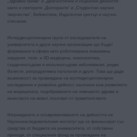
„Здравни грижи“ и „Диагностични и социални дейности“,
както и секторите „Докторанти“ и „Студентско научно
творчество“, Библиотека, Издателски център и научно
списание.
Интердисциплинарни групи от изследователи на
университета и други научни организации ще бъдат
формирани в сфери като роботизирана инвазивна
хирургия, теле- и 3D медицина, онкогенетика,
сърдечносъдови и мозъчносъдови заболявания, редки
болести, репродуктивна патология и други. Това ще даде
възможност за провеждане на мултидисциплинарни
изследвания и развойна дейност, насочени към развитието
на медицината, подобряването на човешкото здраве и
качеството на живот, посочват от правителството.
Изграждането и осъвременяването на дейността на
Научноизследователския институт ще се финансират със
средства от бюджета на университета, от собствени
приходи, от специалния фонд за провеждане на