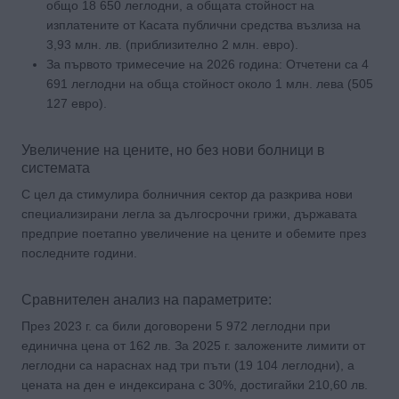
общо 18 650 леглодни, а общата стойност на
изплатените от Касата публични средства възлиза на
3,93 млн. лв. (приблизително 2 млн. евро).
За първото тримесечие на 2026 година: Отчетени са 4
691 леглодни на обща стойност около 1 млн. лева (505
127 евро).
Увеличение на цените, но без нови болници в
системата
С цел да стимулира болничния сектор да разкрива нови
специализирани легла за дългосрочни грижи, държавата
предприе поетапно увеличение на цените и обемите през
последните години.
Сравнителен анализ на параметрите:
През 2023 г. са били договорени 5 972 леглодни при
единична цена от 162 лв. За 2025 г. заложените лимити от
леглодни са нараснах над три пъти (19 104 леглодни), а
цената на ден е индексирана с 30%, достигайки 210,60 лв.