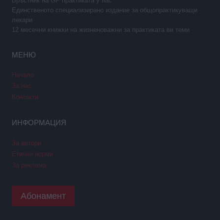
Връстник на GP практиката у нас
Единственото специализирано издание за общопрактикуващи
лекари
12 месечни книжки на жизненоважни за практиката ви теми
МЕНЮ
Начало
За нас
Контакти
ИНФОРМАЦИЯ
За автори
Етични норми
За реклама
Абонамент