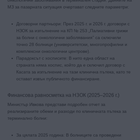
МЗ за пазарната ситуация очертават следните параметри:
Договорни партньори: През 2025 г. и 2026 г. договори с
НЗОК за изпълнение на КП № 253 „Палиативни грижи
за болни с онкологични заболявания” са сключили
точно 28 болници (университетски, многопрофилни и
комплексни онкологични центрове).
Парадоксът с хосписите: В нито една област на
страната няма хоспис, който да е сключил договор с
Касата за изпълнение на тази клинична пътека, като те
остават извън публичното финансиране.
Финансова равносметка на НЗОК (2025–2026 г.)
Министър Ивкова представи подробен отчет за
реализираните обеми и разходи по клиничната пътека за
терминално болни:
За цялата 2025 година: В болниците са проведени