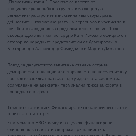
„Палиативни грижи“. Проектът се изготвя от
специализирана работна група и има за цел да
регламентира строгите изисквания към структурата,
дейностите и квалификацията на персонала в хосписите и
лечебните заведения за продължително лечение. Това
съобщи здравният министър д-р Катя Ивкова в официален
отговор до народните представители от Демократична
България д-р Александър Симидчиев и Мартин Димитров.
Повод за депутатското запитване станаха острите
демографски тенденции и застаряването на населението у
нас, които засилват натиска върху здравната система за
осигуряване на адекватни терминални грижи за хората в
напреднала възраст.
Текущо състояние: Финансиране по клинични пътеки
и липса на интерес
Към момента НЗОК осигурява целево финансиране
единствено за палиативни грижи при пациенти с
онкологични заболявания в терминален стадий. Данните на