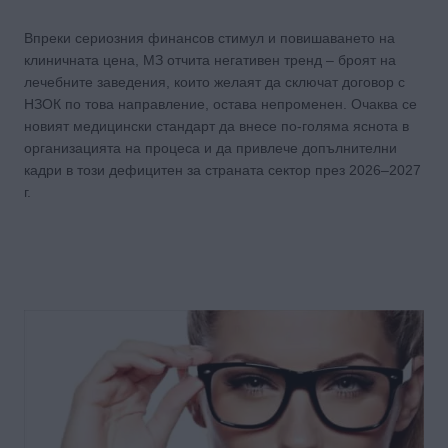
Впреки сериозния финансов стимул и повишаването на
клиничната цена, МЗ отчита негативен тренд – броят на
лечебните заведения, които желаят да сключат договор с
НЗОК по това направление, остава непроменен. Очаква се
новият медицински стандарт да внесе по-голяма яснота в
организацията на процеса и да привлече допълнителни
кадри в този дефицитен за страната сектор през 2026–2027
г.