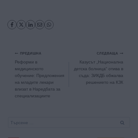
Навигация
ПРЕДИШНА
СЛЕДВАЩА
Реформи в
Казусът „Национална
медицинското
детска болница“ отива в
обучение: Предложения
съда: ЗИКДБ обжалва
на младите лекари
решението на КЗК
влизат в Наредбата за
специализациите
Търсене
за: