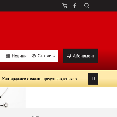
Статии
Новини
Абонамент
джиев с важни предупреждения: от вируси и ухапвания от комар