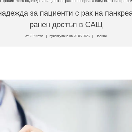
 пробив: Нова надежда за пациенти с рак на панкреаса след старт на прогр
адежда за пациенти с рак на панкреа
ранен достъп в САЩ
от
GP News
публикувано на
20.05.2026
Новини