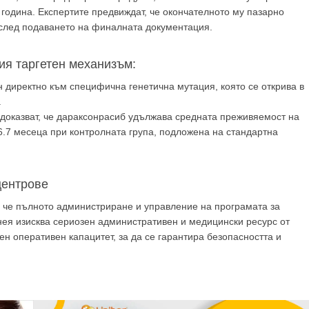
година. Експертите предвиждат, че окончателното му пазарно
след подаването на финалната документация.
ия таргетен механизъм:
 директно към специфична генетична мутация, която се открива в
.
доказват, че дараксонрасиб удължава средната преживяемост на
 6.7 месеца при контролната група, подложена на стандартна
центрове
 че пълното администриране и управление на програмата за
нея изисква сериозен административен и медицински ресурс от
н оперативен капацитет, за да се гарантира безопасността и