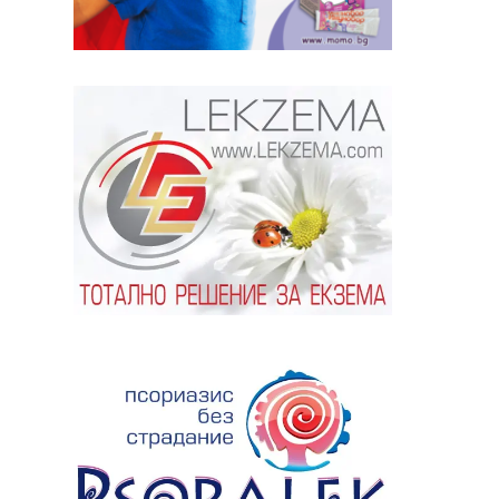
ябва да
алист