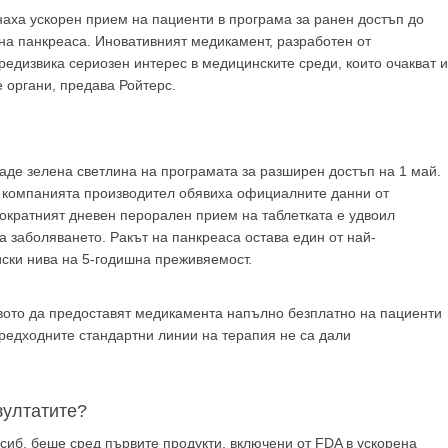
аха ускорен прием на пациенти в програма за ранен достъп до
на панкреаса. Иновативният медикамент, разработен от
редизвика сериозен интерес в медицинските среди, които очакват и
GP
News
 органи, предава Ройтерс.
НОВИНИ ЗА ОБЩОПРАКТИКУВАЩИЯ ЛЕКАР
аде зелена светлина на програмата за разширен достъп на 1 май.
от компанията производител обявиха официалните данни от
 може
да виждате специализирано медицинско съдържание
, тр
днократният дневен перорален прием на таблетката е удвоил
декларирате, че сте
медицински специалист
!
 заболяването. Ракът на панкреаса остава един от най-
иски нива на 5-годишна преживяемост.
авото да предоставят медикамента напълно безплатно на пациенти
редходните стандартни линии на терапия не са дали
 съм медицински специалист
Не съм медицински специ
зултатите?
сиб, беше сред първите продукти, включени от FDA в ускорена