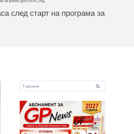
ама за ранен достъп в САЩ
са след старт на програма за
Търсене
за: