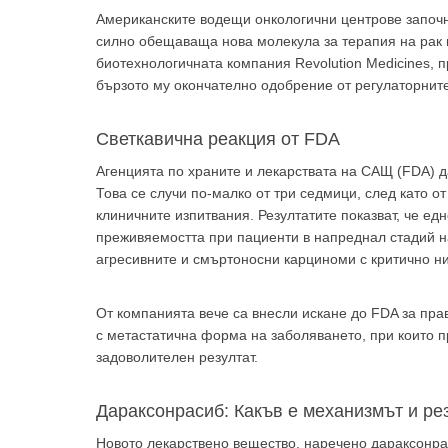
Американските водещи онкологични центрове започн
силно обещаваща нова молекула за терапия на рак 
биотехнологичната компания Revolution Medicines, п
бързото му окончателно одобрение от регулаторните
Светкавична реакция от FDA
Агенцията по храните и лекарствата на САЩ (FDA) д
Това се случи по-малко от три седмици, след като 
За да
клиничните изпитвания. Резултатите показват, че е
преживяемостта при пациенти в напреднал стадий на
агресивните и смъртоносни карциноми с критично н
От компанията вече са внесли искане до FDA за пр
с метастатична форма на заболяването, при които п
Аз
задоволителен резултат.
Дараксонрасиб: Какъв е механизмът и ре
Новото лекарствено вещество, наречено дараксонра