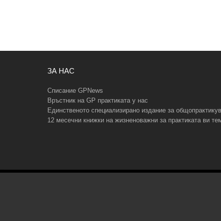
ЗА НАС
Списание GPNews
Връстник на GP практиката у нас
Единственото специализирано издание за общопрактику
12 месечни книжки на жизненоважни за практиката ви те
Copyright © 2026 GPNews. Всички права запазени.
Уеб дизайн и SEO от Трибест