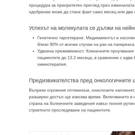
процедура за приоритетен преглед през изминалата 
одобрение може да стане факт само месец или два 
Успехът на молекулата се дължи на нейн
Генетично таргетиране: Медикаментът е насочен
близо 90% от всички случаи на рак на панкреаса
Удвоена преживяемост: Клиничните проучвания 
пациентите до 13.2 месеца, в сравнение с едва
химиотерапия.
Предизвикателства пред онкологичните 
Въпреки огромния оптимизъм, онколозите напомнят,
разширен достъп ще изисква време. Включването в 
страна на болничните заведения извън техния рутине
стриктното проследяване на пациентите.