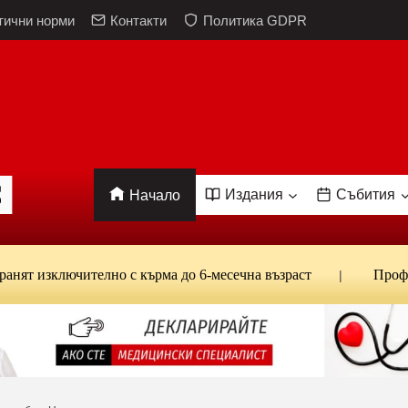
тични норми
Контакти
Политика GDPR
Издания
Събития
Начало
ключително с кърма до 6-месечна възраст
Проф. Кантар