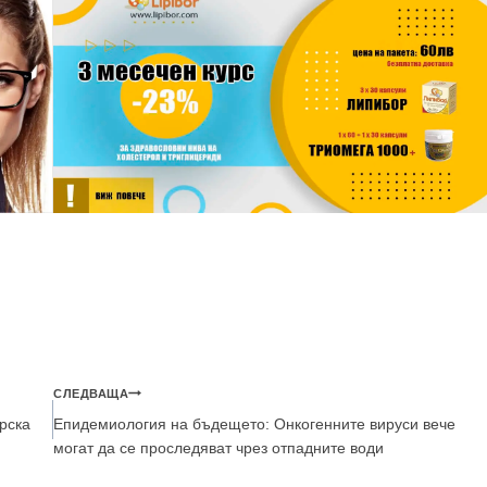
СЛЕДВАЩА
рска
Епидемиология на бъдещето: Онкогенните вируси вече
могат да се проследяват чрез отпадните води