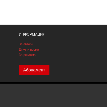
ИНФОРМАЦИЯ
За автори
Етични норми
За реклама
Абонамент
ПОЛИТИКА GDPR