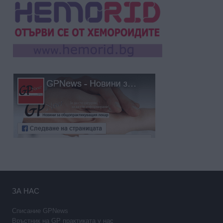
ЗА НАС
Списание GPNews
Връстник на GP практиката у нас