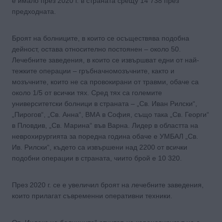
е имало през 2020 г. в страната срещу 14 738 през
предходната.
Броят на болниците, в които се осъществява подобна
дейност, остава относително постоянен – около 50.
Лечебните заведения, в които се извършват едни от най-
тежките операции – гръбначномозъчните, както и
мозъчните, които не са провокирани от травми, обаче са
около 1/5 от всички тях. Сред тях са големите
университетски болници в страната – „Св. Иван Рилски“,
„Пирогов“, „Св. Анна“, ВМА в София, също така „Св. Георги“
в Пловдив, „Св. Марина“ във Варна. Лидер в областта на
неврохирургията за поредна година обаче е УМБАЛ „Св.
Ив. Рилски“, където са извършени над 2200 от всички
подобни операции в страната, чиито брой е 10 320.
През 2020 г. се е увеличил броят на лечебните заведения,
които прилагат съвременни оперативни техники.