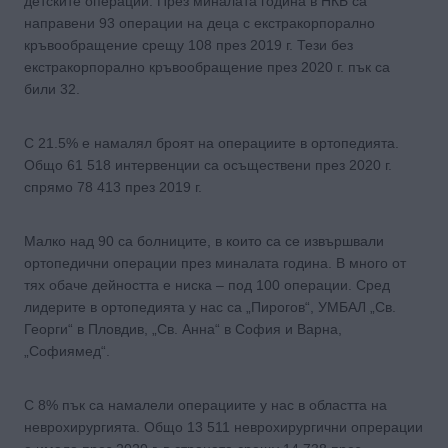
детските операции. През миналата година в НКБ са
направени 93 операции на деца с екстракорпорално
кръвообращение срещу 108 през 2019 г. Тези без
екстракорпорално кръвообращение през 2020 г. пък са
били 32.
С 21.5% е намалял броят на операциите в ортопедията.
Общо 61 518 интервенции са осъществени през 2020 г.
спрямо 78 413 през 2019 г.
Малко над 90 са болниците, в които са се извършвали
ортопедични операции през миналата година. В много от
тях обаче дейността е ниска – под 100 операции. Сред
лидерите в ортопедията у нас са „Пирогов“, УМБАЛ „Св.
Георги“ в Пловдив, „Св. Анна“ в София и Варна,
„Софиямед“.
С 8% пък са намалели операциите у нас в областта на
неврохирургията. Общо 13 511 неврохирургични опрерации