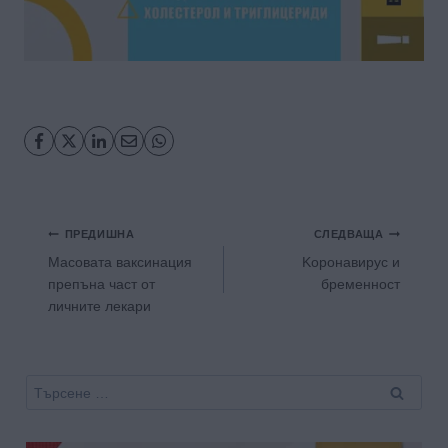
Навигация
ПРЕДИШНА
СЛЕДВАЩА
Масовата ваксинация
Koронавирус и
препъна част от
бременност
личните лекари
Търсене
за: