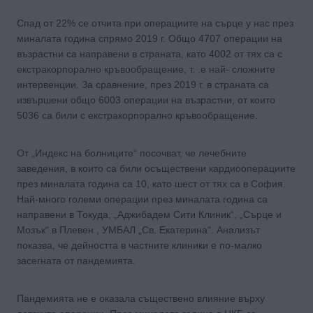
Спад от 22% се отчита при операциите на сърце у нас през
миналата година спрямо 2019 г. Общо 4707 операции на
възрастни са направени в страната, като 4002 от тях са с
екстракорпорално кръвообращение, т. .е най- сложните
интервенции. За сравнение, през 2019 г. в страната са
извършени общо 6003 операции на възрастни, от които
5036 са били с екстракорпорално кръвообращение.
От „Индекс на болниците“ посочват, че лечебните
заведения, в които са били осъществени кардиооперациите
през миналата година са 10, като шест от тях са в София.
Най-много големи операции през миналата година са
направени в Токуда, „Аджибадем Сити Клиник“, „Сърце и
Мозък“ в Плевен , УМБАЛ „Св. Екатерина“. Анализът
показва, че дейността в частните клиники е по-малко
засегната от пандемията.
Пандемията не е оказала съществено влияние върху