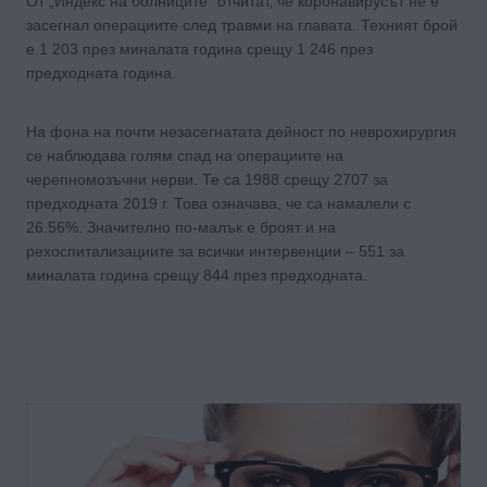
От „Индекс на болниците“ отчитат, че коронавирусът не е
засегнал операциите след травми на главата. Техният брой
е 1 203 през миналата година срещу 1 246 през
предходната година.
На фона на почти незасегнатата дейност по неврохирургия
се наблюдава голям спад на операциите на
черепномозъчни нерви. Те са 1988 срещу 2707 за
предходната 2019 г. Това означава, че са намалели с
26.56%. Значително по-малък е броят и на
рехоспитализациите за всички интервенции – 551 за
миналата година срещу 844 през предходната.