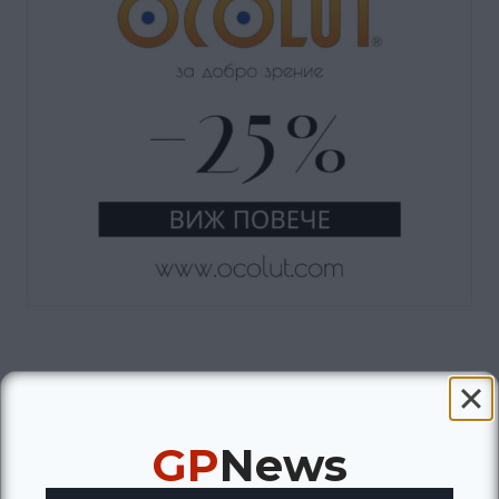
GP
News