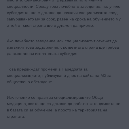
местата, финансирани от държавата по клинични
специалности. Срещу това лечебното заведение, получило
субсидията, ще е длъжно да назначи специализанта след
завършването му за срок, равен на срока на обучението му,
а той от своя страна ще е длъжен да приеме.
Ако лечебното заведение или специализантът откажат да
изпълнят това задължение, съответната страна ще трябва
да възстанови изплатената субсидия.
Това предвиждат промени в Наредбата за
специализациите, публикувани днес на сайта на МЗ за
обществено обсъждане.
Изключение се прави за специализиращите Обща
медицина, които ще са длъжни да работят като джипита не
в базата си за обучение, а просто на територията на
страната.