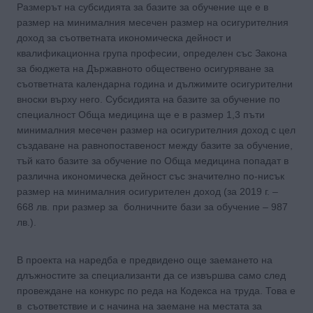
Размерът на субсидията за базите за обучение ще е в
размер на минималния месечен размер на осигурителния
доход за съответната икономическа дейност и
квалификационна група професии, определен със Закона
за бюджета на Държавното обществено осигуряване за
съответната календарна година и дължимите осигурителни
вноски върху него. Субсидията на базите за обучение по
специалност Обща медицина ще е в размер 1,3 пъти
минималния месечен размер на осигурителния доход с цел
създаване на равнопоставеност между базите за обучение,
тъй като базите за обучение по Обща медицина попадат в
различна икономическа дейност със значително по-нисък
размер на минималния осигурителен доход (за 2019 г. –
668 лв. при размер за болничните бази за обучение – 987
лв.).
В проекта на наредба е предвидено още заемането на
длъжностите за специализанти да се извършва само след
провеждане на конкурс по реда на Кодекса на труда. Това е
в съответствие и с начина на заемане на местата за