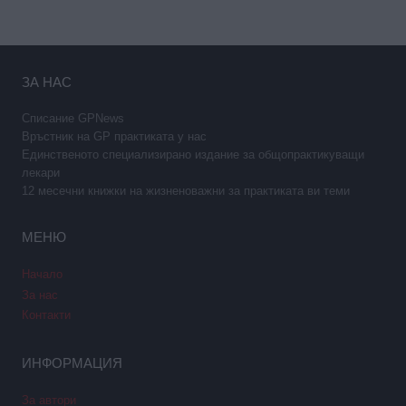
ЗА НАС
Списание GPNews
Връстник на GP практиката у нас
Единственото специализирано издание за общопрактикуващи
лекари
12 месечни книжки на жизненоважни за практиката ви теми
МЕНЮ
Начало
За нас
Контакти
ИНФОРМАЦИЯ
За автори