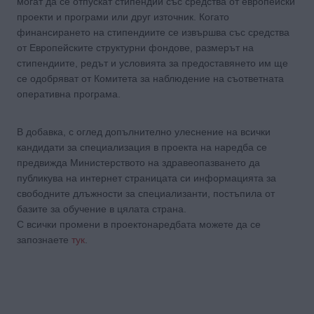
могат да се отпускат стипендии със средства от европейски
проекти и програми или друг източник. Когато
финансирането на стипендиите се извършва със средства
от Европейските структурни фондове, размерът на
стипендиите, редът и условията за предоставянето им ще
се одобряват от Комитета за наблюдение на съответната
оперативна програма.
В добавка, с оглед допълнително улеснение на всички
кандидати за специализация в проекта на наредба се
предвижда Министерството на здравеопазването да
публикува на интернет страницата си информацията за
свободните длъжности за специализанти, постъпила от
базите за обучение в цялата страна.
С всички промени в проектонаредбата можете да се
запознаете
тук
.