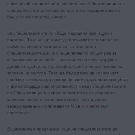
неклинични специалности, специалност Обща медицина и
специалностите за лекари по дентална медицина, които
също се заемат след конкурс.
За специализантите по Обща медицина има и други
промени. Те вече ще могат да получават заплащане по
време на специализацията си, като за целта
специализацията ще се осъществява по общия ред за
клинични специалности – въз основа на срочен трудов
договор на длъжност за специализант, а не въз основа на
заповед на ректора. Така ще бъде разрешен основният
проблем с липсата на доходи по време на специализацията
и ще се създаде равнопоставеност между специализантите
по Обща медицина и специализантите по останалите
клинични специалности, които получават трудово
възнаграждение, отбелязват от МЗ в
мотивите
към
промените.
В документа е предвидено още на специализантите да