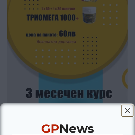
GP
News