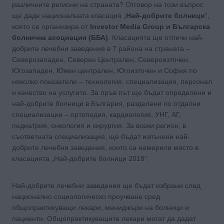
различните региони на страната? Отговор на този въпрос
ще даде националната класация „
Най-добрите болници
“,
която се организира от
Investor Media Group и Българска
болнична асоциация (ББА)
. Класацията ще отличи най-
добрите лечебни заведения в 7 района на страната –
Северозападен, Северен Централен, Североизточен,
Югозападен, Южен централен, Югоизточен и София по
няколко показатели – технология, специализация, персонал
и качество на услугите. За пръв път ще бъдат определени и
най-добрите болници в България, разделени по отделни
специализации – ортопедия, кардиология, УНГ, АГ,
педиатрия, онкология и хирургия. За всеки регион, в
съответната специализация, ще бъдат излъчени най-
добрите лечебни заведения, които са намерили място в
класацията „Най-добрите болници 2018“.
Най-добрите лечебни заведения ще бъдат избрани след
национално социологическо проучване сред
общопрактикуващи лекари, мениджъри на болници и
пациенти. Общопрактикуващите лекари могат да дадат