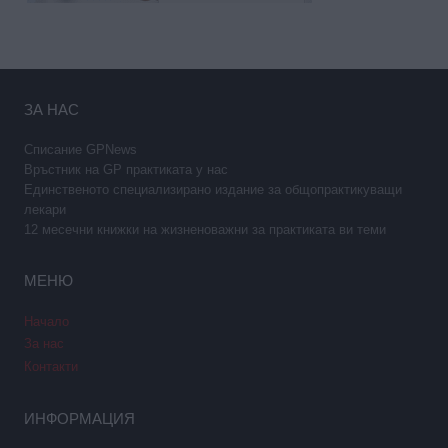
ЗА НАС
Списание GPNews
Връстник на GP практиката у нас
Единственото специализирано издание за общопрактикуващи
лекари
12 месечни книжки на жизненоважни за практиката ви теми
МЕНЮ
Начало
За нас
Контакти
ИНФОРМАЦИЯ