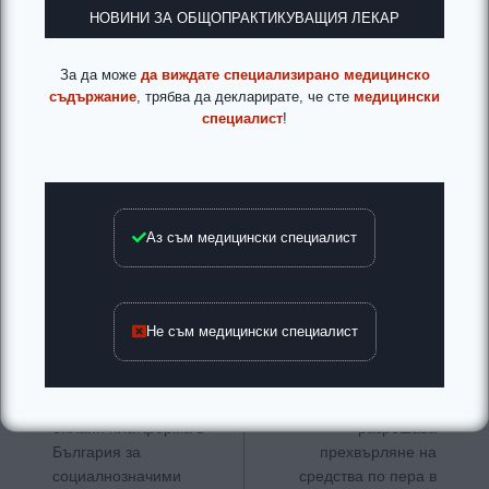
НОВИНИ ЗА ОБЩОПРАКТИКУВАЩИЯ ЛЕКАР
За да може
да виждате специализирано медицинско
съдържание
, трябва да декларирате, че сте
медицински
специалист
!
Аз съм медицински специалист
Не съм медицински специалист
Навигация
ПРЕДИШНА
СЛЕДВАЩА
Откриване на първата
Само БЛС ще
онлайн платформа в
разрешава
България за
прехвърляне на
социалнозначими
средства по пера в