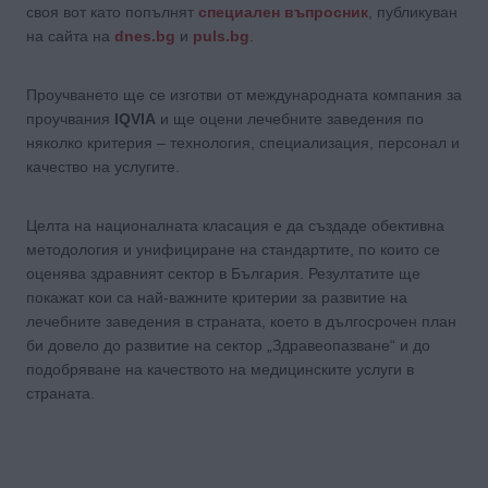
своя вот като попълнят
специален въпросник
, публикуван
на сайта на
dnes.bg
и
puls.bg
.
Проучването ще се изготви от международната компания за
проучвания
IQVIA
и ще оцени лечебните заведения по
няколко критерия – технология, специализация, персонал и
качество на услугите.
Целта на националната класация е да създаде обективна
методология и унифициране на стандартите, по които се
оценява здравният сектор в България. Резултатите ще
покажат кои са най-важните критерии за развитие на
лечебните заведения в страната, което в дългосрочен план
би довело до развитие на сектор „Здравеопазване“ и до
подобряване на качеството на медицинските услуги в
страната.