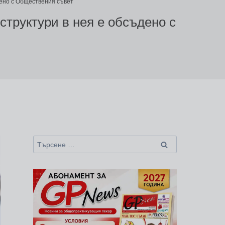
дено с Обществения съвет
структури в нея е обсъдено с
Търсене
за: