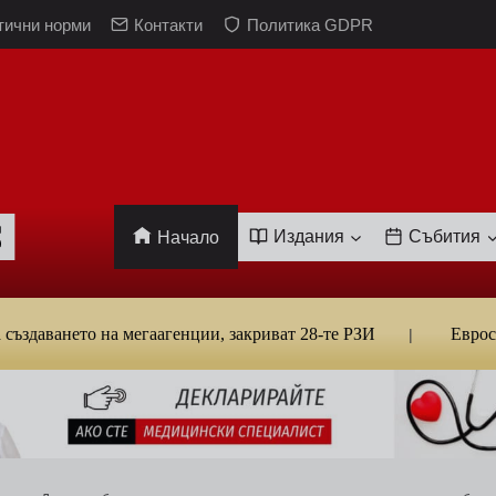
тични норми
Контакти
Политика GDPR
Издания
Събития
Начало
нето на мегаагенции, закриват 28-те РЗИ
Евростат: Бъ