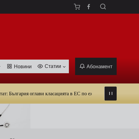
Статии
Новини
Абонамент
лгария оглави класацията в ЕС по ежедневна употреба на тютюн