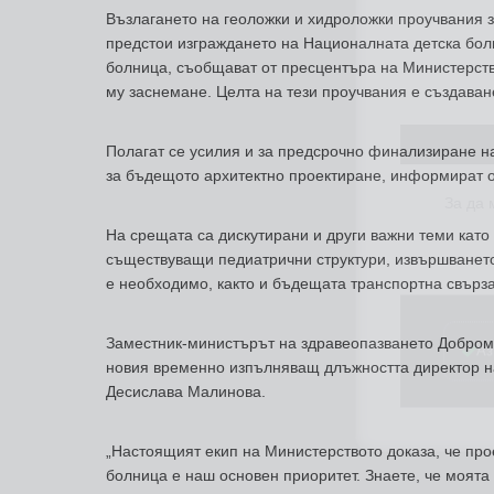
Възлагането на геоложки и хидроложки проучвания з
предстои изграждането на Националната детска бол
болница, съобщават от пресцентъра на Министерств
му заснемане. Целта на тези проучвания е създаван
За да
Полагат се усилия и за предсрочно финализиране на
за бъдещото архитектно проектиране, информират о
На срещата са дискутирани и други важни теми кат
съществуващи педиатрични структури, извършването
е необходимо, както и бъдещата транспортна свърза
Аз
Заместник-министърът на здравеопазването Добром
новия временно изпълняващ длъжността директор на
Десислава Малинова.
„Настоящият екип на Министерството доказа, че пр
болница е наш основен приоритет. Знаете, че моята