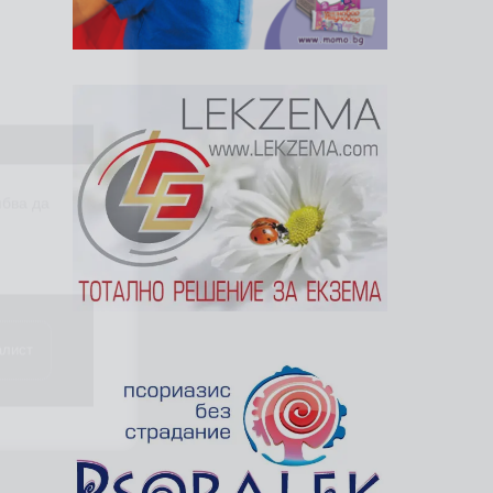
ябва да
алист