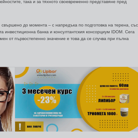
дейностите, така и за тяхното своевременно представяне пред
е свършено до момента – с напредъка по подготовка на терена, със
ата инвестиционна банка и консултантския консорциум IDOM. Сега
 мен от първостепенно значение е това да се случва при пълна