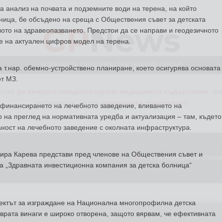
GP
News
а анализ на почвата и подземните води на терена, на който
ница, бе обсъдено на среща с Обществения съвет за детската
ото на здравеопазването. Предстои да се направи и геодезичното
НОВИНИ ЗА ОБЩОПРАКТИКУВАЩИЯ ЛЕКАР
е на актуален цифров модел на терена.
 може
да виждате специализирано медицинско съдържание
, тр
 т.нар. обемно-устройствено планиране, което осигурява основата
декларирате, че сте
медицински специалист
!
т МЗ.
о финансирането на лечебното заведение, вливането на
 на преглед на нормативната уредба и актуализация – там, където
ност на лечебното заведение с околната инфраструктура.
 съм медицински специалист
Не съм медицински специ
ира Карева представи пред членове на Обществения съвет и
 „Здравната инвестиционна компания за детска болница“
оектът за изграждане на Национална многопрофилна детска
 врата винаги е широко отворена, защото вярвам, че ефективната