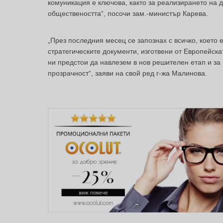
комуникация е ключова, както за реализирането на 
обществеността“, посочи зам.-министър Карева.
„През последния месец се запознах с всичко, което 
стратегическите документи, изготвени от Европейск
ни предстои да навлезем в нов решителен етап и за
прозрачност“, заяви на свой ред г-жа Малинова.