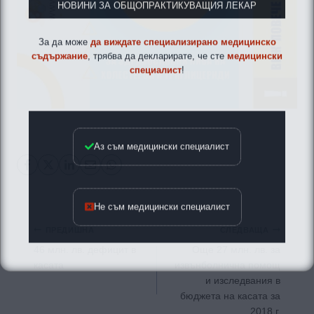
За да може
да виждате специализирано медицинско
съдържание
, трябва да декларирате, че сте
медицински
специалист
!
Аз съм медицински специалист
Не съм медицински специалист
Навигация
ПРЕДИШНА
СЛЕДВАЩА
46 млн. лв. дефицит в
Още 27 млн. лв. за
касата
извънболнична помощ
и изследвания в
бюджета на касата за
2018 г.