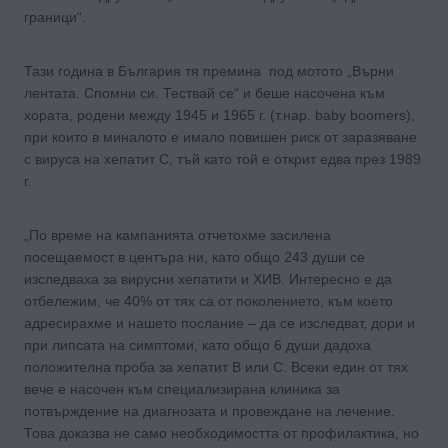
граници“.
Тази година в България тя премина под мотото „Върни
лентата. Спомни си. Тествай се“ и беше насочена към
хората, родени между 1945 и 1965 г. (т.нар. baby boomers),
при които в миналото е имало повишен риск от заразяване
с вируса на хепатит С, тъй като той е открит едва през 1989
г.
„По време на кампанията отчетохме засилена
посещаемост в центъра ни, като общо 243 души се
изследваха за вирусни хепатити и ХИВ. Интересно е да
отбележим, че 40% от тях са от поколението, към което
адресирахме и нашето послание – да се изследват, дори и
при липсата на симптоми, като общо 6 души дадоха
положителна проба за хепатит В или С. Всеки един от тях
вече е насочен към специализирана клиника за
потвърждение на диагнозата и провеждане на лечение.
Това доказва не само необходимостта от профилактика, но