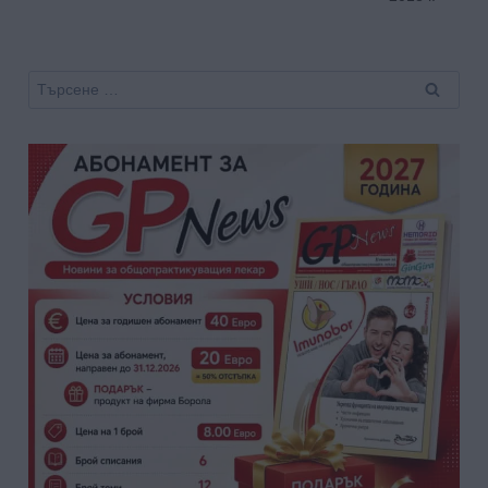
Търсене
за: