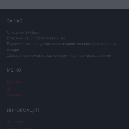
ЗА НАС
Списание GPNews
Връстник на GP практиката у нас
Единственото специализирано издание за общопрактикуващи
лекари
12 месечни книжки на жизненоважни за практиката ви теми
МЕНЮ
Начало
За нас
Контакти
ИНФОРМАЦИЯ
За автори
Етични норми