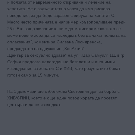
и ползата от навременното откриване и лечение на
хепатита. Не е задължително човек да има рисково
поведение, за да бъде заразен с вируса на хепатит С.
Много често причината е например кръвопреливане преди
25 г. Ето защо желанието ни е да мотивираме колкото се
може повече хора да се изследват, без да чакат появата на
оплаквания“, коментира Силвана Лесидренска,
председател на сдружение „ХепАктив“.
„Център за сексуално здраве“ на ул. „Цар Самуил“ 111 в гр.
София предлага целогодишно безплатни и анонимни
изследвания за хепатит С и ХИВ, като резултатите биват
готови само за 15 минути.
На 1 декември ще отбележим Световния ден за борба с
ХИВ/СПИН, което е още един повод хората да посетят
центъра и да се изследват.