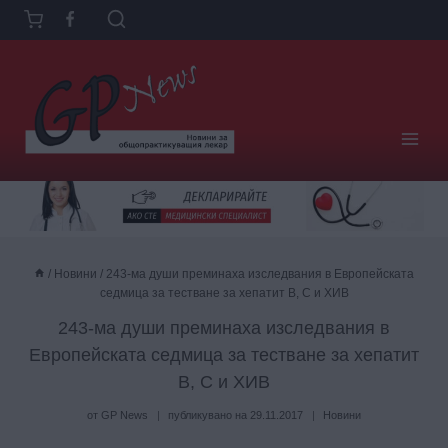
Към
съдържанието
/
Новини
/
243-ма души преминаха изследвания в Европейската
седмица за тестване за хепатит В, С и ХИВ
243-ма души преминаха изследвания в
Европейската седмица за тестване за хепатит
В, С и ХИВ
от
GP News
публикувано на
29.11.2017
Новини