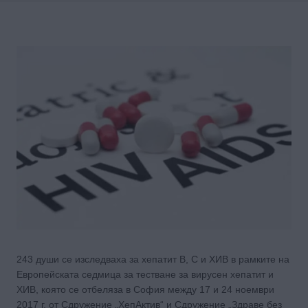
243 души се изследваха за хепатит В, С и ХИВ в рамките на
Европейската седмица за тестване за вирусен хепатит и
ХИВ, която се отбеляза в София между 17 и 24 ноември
2017 г. от Сдружение „ХепАктив“ и Сдружение „Здраве без