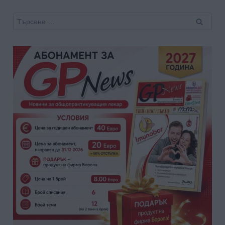
Търсене
за: