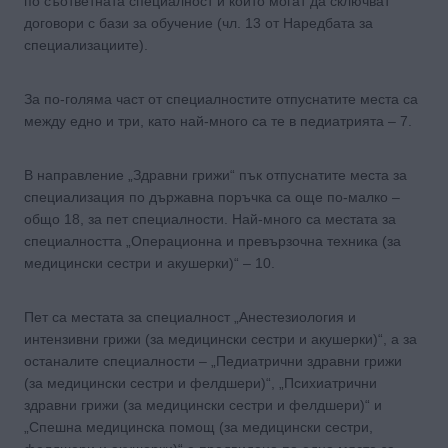
по съответната специалност и които могат да сключват
договори с бази за обучение (чл. 13 от Наредбата за
специализациите).
За по-голяма част от специалностите отпуснатите места са
между едно и три, като най-много са те в педиатрията – 7.
В направление „Здравни грижи“ пък отпуснатите места за
специализация по държавна поръчка са още по-малко –
общо 18, за пет специалности. Най-много са местата за
специалността „Операционна и превързочна техника (за
медицински сестри и акушерки)“ – 10.
Пет са местата за специалност „Анестезиология и
интензивни грижи (за медицински сестри и акушерки)“, а за
останалите специалности – „Педиатрични здравни грижи
(за медицински сестри и фелдшери)“, „Психиатрични
здравни грижи (за медицински сестри и фелдшери)“ и
„Спешна медицинска помощ (за медицински сестри,