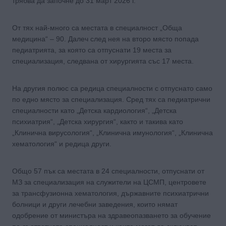
трябва да започне до 31 март 2026 г.
От тях най-много са местата в специалност „Обща
медицина“ – 90. Далеч след нея на второ място попада
педиатрията, за която са отпуснати 19 места за
специализация, следвана от хирургията със 17 места.
На другия полюс са редица специалности с отпуснато само
по едно място за специализация. Сред тях са педиатрични
специалности като „Детска кардиология“, „Детска
психиатрия“, „Детска хирургия“, както и такива като
„Клинична вирусология“, „Клинична имунология“, „Клинична
хематология“ и редица други.
Общо 57 пък са местата в 24 специалности, отпуснати от
МЗ за специализация на служители на ЦСМП, центровете
за трансфузионна хематология, държавните психиатрични
болници и други лечебни заведения, които нямат
одобрение от министъра на здравеопазването за обучение