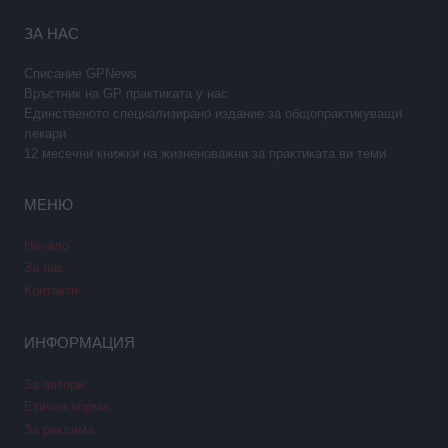
ЗА НАС
Списание GPNews
Връстник на GP практиката у нас
Единственото специализирано издание за общопрактикуващи
лекари
12 месечни книжки на жизненоважни за практиката ви теми
МЕНЮ
Начало
За нас
Контакти
ИНФОРМАЦИЯ
За автори
Етични норми
За реклама