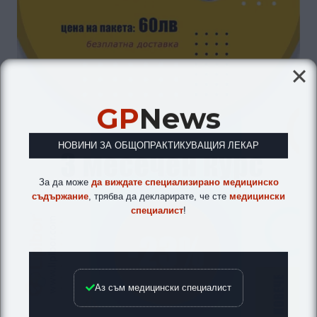
GP
News
НОВИНИ ЗА ОБЩОПРАКТИКУВАЩИЯ ЛЕКАР
За да може
да виждате специализирано медицинско
съдържание
, трябва да декларирате, че сте
медицински
специалист
!
Аз съм медицински специалист