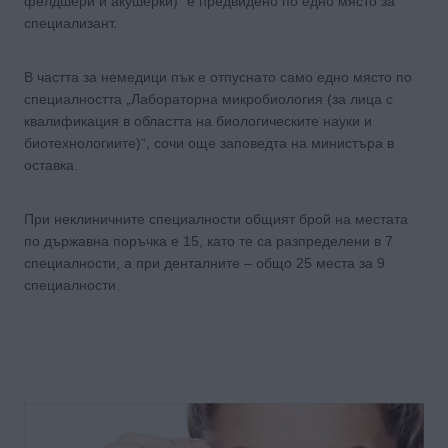
фелдшери и акушерки)“ е предвидено по едно място за
специализант.
В частта за немедици пък е отпуснато само едно място по
специалността „Лабораторна микробиология (за лица с
квалификация в областта на биологическите науки и
биотехнологиите)“, сочи още заповедта на министъра в
оставка.
При неклиничните специалности общият брой на местата
по държавна поръчка е 15, като те са разпределени в 7
специалности, а при денталните – общо 25 места за 9
специалности.