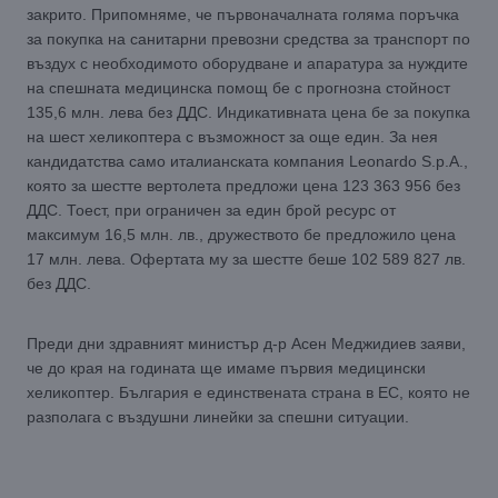
закрито. Припомняме, че първоначалната голяма поръчка
за покупка на санитарни превозни средства за транспорт по
въздух с необходимото оборудване и апаратура за нуждите
на спешната медицинска помощ бе с прогнозна стойност
135,6 млн. лева без ДДС. Индикативната цена бе за покупка
на шест хеликоптера с възможност за още един. За нея
кандидатства само италианската компания Leonardo S.p.A.,
която за шестте вертолета предложи цена 123 363 956 без
ДДС. Тоест, при ограничен за един брой ресурс от
максимум 16,5 млн. лв., дружеството бе предложило цена
17 млн. лева. Офертата му за шестте беше 102 589 827 лв.
без ДДС.
Преди дни здравният министър д-р Асен Меджидиев заяви,
че до края на годината ще имаме първия медицински
хеликоптер. България е единствената страна в ЕС, която не
разполага с въздушни линейки за спешни ситуации.