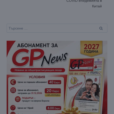
COVID епидемията в
Китай
Търсене
за: