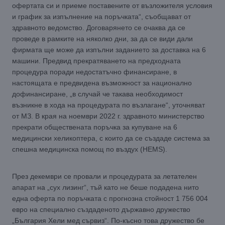
офертата си и приеме поставените от възложителя условия
и график за изпълнение на поръчката“, съобщават от
здравното ведомство. Договарянето се очаква да се
проведе в рамките на няколко дни, за да се види дали
фирмата ще може да изпълни заданието за доставка на 6
машини. Предвид прекратяването на предходната
процедура поради недостатъчно финансиране, в
настоящата е предвидена възможност за национално
дофинансиране, „в случай че такава необходимост
възникне в хода на процедурата по възлагане“, уточняват
от МЗ. В края на ноември 2022 г. здравното министерство
прекрати обществената поръчка за купуване на 6
медицински хеликоптера, с които да се създаде система за
спешна медицинска помощ по въздух (HEMS).
През декември се провали и процедурата за летателен
апарат на „сух лизинг“, тъй като не беше подадена нито
една оферта по поръчката с прогнозна стойност 1 756 004
евро на специално създаденото държавно дружество
„България Хели мед сървиз“. По-късно това дружество бе