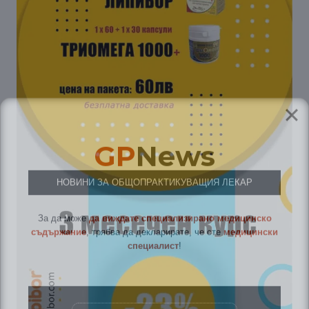
GP
News
НОВИНИ ЗА ОБЩОПРАКТИКУВАЩИЯ ЛЕКАР
За да може
да виждате специализирано медицинско
съдържание
, трябва да декларирате, че сте
медицински
специалист
!
Аз съм медицински специалист