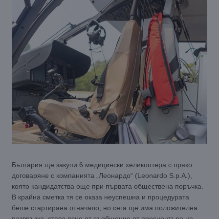
България ще закупи 6 медицински хеликоптера с пряко
договаряне с компанията „Леонардо“ (Leonardo S.p.A.),
която кандидатства още при първата обществена поръчка.
В крайна сметка тя се оказа неуспешна и процедурата
беше стартирана отначало, но сега ще има положителна
развръзка, става ясно от съобщение от пресцентъра на