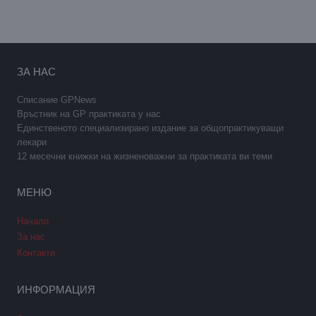
ЗА НАС
Списание GPNews
Връстник на GP практиката у нас
Единственото специализирано издание за общопрактикуващи
лекари
12 месечни книжки на жизненоважни за практиката ви теми
МЕНЮ
Начало
За нас
Контакти
ИНФОРМАЦИЯ