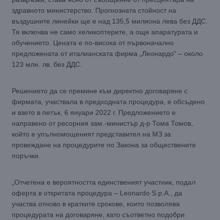
здравното министерство. Прогнозната стойност на
въздушните линейки ще е над 135,5 милиона лева без ДДС.
Тя включва не само хеликоптерите, а още апаратурата и
обучението. Цената е по-висока от първоначално
предложената от италианската фирма „Леонардо“ – около
123 млн. лв. без ДДС.
Решението да се премине към директно договаряне с
фирмата, участвала в предходната процедура, е обсъдено
и взето в петък, 6 януари 2022 г. Предложението е
направено от ресорния зам.-министър д-р Тома Томов,
който е упълномощеният представител на МЗ за
провеждане на процедурите по Закона за обществените
поръчки.
„Отчетена е вероятността единственият участник, подал
оферта в откритата процедура – Leonardo S.p.A., да
участва отново в кратките срокове, които позволява
процедурата на договаряне, като съответно подобри