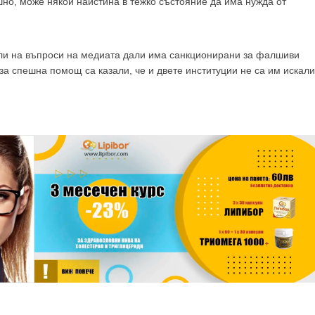
ешно, може някой наистина в тежко състояние да има нужда от
или на въпроси на медиата дали има санкционирани за фалшиви
а спешна помощ са казали, че и двете институции не са им искали