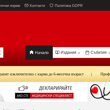
тични норми
Контакти
Политика GDPR
Издания
Събития
Начало
зключително с кърма до 6-месечна възраст
Проф. Кант