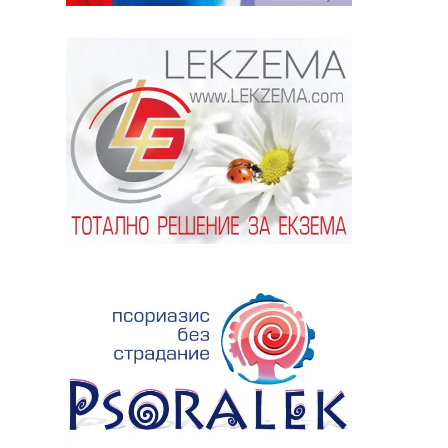
ябва да
алист