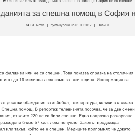
/
Новини
/
70% от обажданията за спешна помощ в София не са спешни
жданията за спешна помощ в София н
от
GP News
публикувано на
01.09.2017
Новини
са фалшиви или не са спешни. Това показва справка на столичния
остигат до 16 милиона лева само за тази година. Информация за
ат десетки обаждания за зъбобол, температура, колики в стомаха
в Спешна помощ. В репортаж телевизията посочва, че за две смени
ания, от които 220 не са били спешни. Едно напразно разкарване
зразходени близо 57 хил. лева ненужно. Законът предвижда
ал или такъв, който не е спешен. Медиците припомнят, че докато