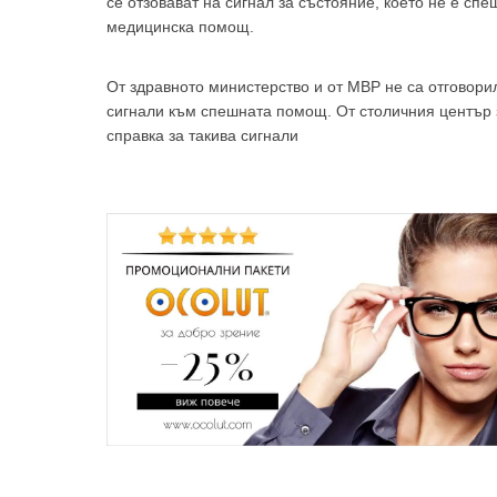
се отзовават на сигнал за състояние, което не е сп
медицинска помощ.
От здравното министерство и от МВР не са отговор
сигнали към спешната помощ. От столичния център з
справка за такива сигнали