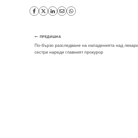
За да
Навигация
ПРЕДИШНА
По-бързо разследване на нападенията над лекари
сестри нареди главният прокурор
Аз