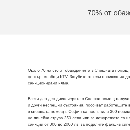
70% от оба
Около 70 на сто от обажданията в Спешната помощ 
център, съобщи bTV. Загубите от тези повиквания д
санкционирани няма.
Всеки ден ден диспечерите в Спешна помощ получав
и други неспешни състояния, посочват работещите 
в спешната помощ в София са постъпили 300 повикв
на линейка струва 250 лева или за дежурствата са и
санкции от 300 до 2000 лв. за подалите фалшив сигн