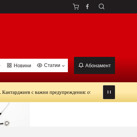
Статии
Новини
Абонамент
арджиев с важни предупреждения: от вируси и ухапвания от кома