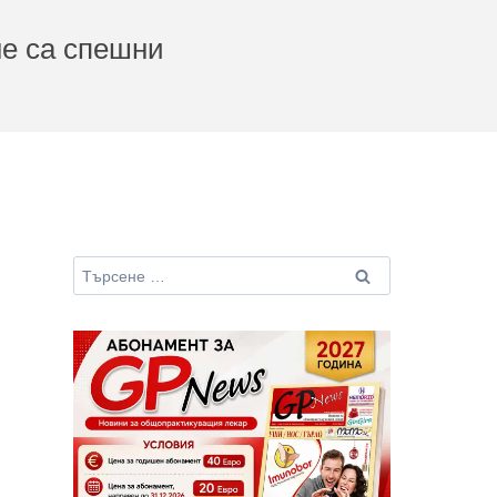
е са спешни
Търсене
за: