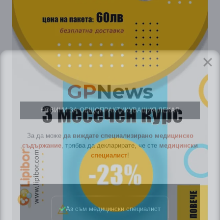
GP
News
НОВИНИ ЗА ОБЩОПРАКТИКУВАЩИЯ ЛЕКАР
За да може
да виждате специализирано медицинско
съдържание
, трябва да декларирате, че сте
медицински
специалист
!
Аз съм медицински специалист