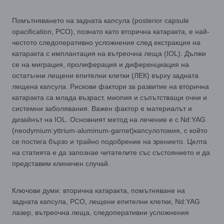
Помътняването на задната капсула (posterior capsule
opacification, PCO), познато като вторична катаракта, е най-
честото следоперативно усложнение след екстракция на
катаракта с имплантация на вътреочна леща (IOL). Дължи
се на миграция, пролиферация и диференциация на
остатъчни лещени епителни клетки (ЛЕК) върху задната
лещена капсула. Рискови фактори за развитие на вторична
катаракта са млада възраст, миопия и съпътстващи очни и
системни заболявания. Важен фактор е материалът и
дизайнът на IOL. Основният метод на лечение е с Nd:YAG
(neodymium:yttrium-aluminum-garnet)капсулотомия, с който
се постига бързо и трайно подобрение на зрението. Целта
на статията е да запознае читателите със състоянието и да
представим клиничен случай.
Ключови думи: вторична катаракта, помътняване на
задната капсула, PCO, лещени епителни клетки, Nd:YAG
лазер, вътреочна леща, следоперативни усложнения