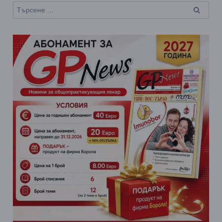
Търсене
за: