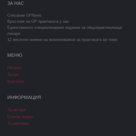
ЗА НАС
Списание GPNews
Връстник на GP практиката у нас
Единственото специализирано издание за общопрактикуващи
лекари
12 месечни книжки на жизненоважни за практиката ви теми
МЕНЮ
Начало
За нас
Контакти
ИНФОРМАЦИЯ
За автори
Етични норми
За реклама