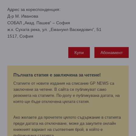
Адрес за кореспонденция:
Д-р М. Иванова
СОБАЛ „Акад. Пашев“ – София
ж.к. Сухата река, ул. „Емануил Васкидович“, 51
1517, София
Купи
Абонамент
Пълната статия е заключена за четене!
Статиите от новите издания на списание GP NEWS са
заключени за четене. В сайта се публикуват само
резюмета на статиите. По-долу е публикувана датата, на
която ще бъде отключена цялата статия.
Ако желаете да прочетете цялото съдържание в статията
преди датата на отключване, може да закупите онлайн
книжният вариант на съответния брой, в който е
публикувана статията.