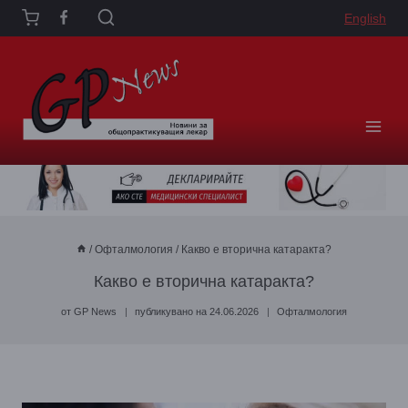
Към
English
съдържанието
/
Офталмология
/
Какво е вторична катаракта?
Какво е вторична катаракта?
от
GP News
публикувано на
24.06.2026
Офталмология