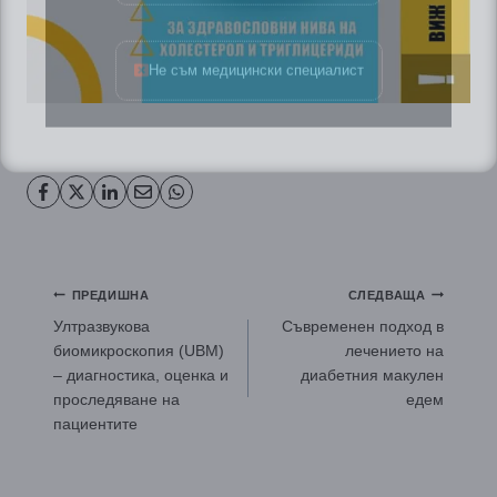
Не съм медицински специалист
Навигация
ПРЕДИШНА
СЛЕДВАЩА
Ултразвукова
Съвременен подход в
биомикроскопия (UBM)
лечението на
– диагностика, оценка и
диабетния макулен
проследяване на
едем
пациентите