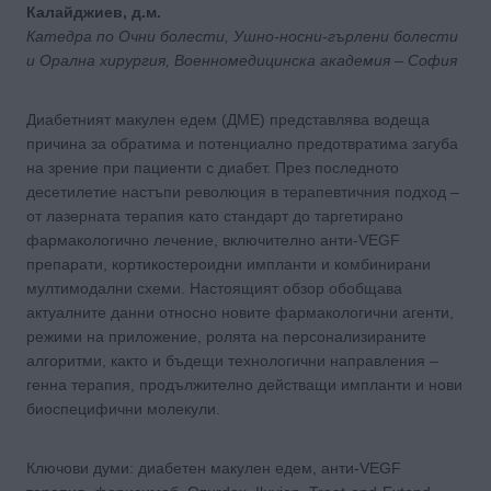
Калайджиев, д.м.
Катедра по Очни болести, Ушно-носни-гърлени болести
и Орална хирургия, Военномедицинска академия – София
Диабетният макулен едем (ДМЕ) представлява водеща
причина за обратима и потенциално предотвратима загуба
на зрение при пациенти с диабет. През последното
десетилетие настъпи революция в терапевтичния подход –
от лазерната терапия като стандарт до таргетирано
фармакологично лечение, включително анти-VEGF
препарати, кортикостероидни импланти и комбинирани
мултимодални схеми. Настоящият обзор обобщава
актуалните данни относно новите фармакологични агенти,
режими на приложение, ролята на персонализираните
алгоритми, както и бъдещи технологични направления –
генна терапия, продължително действащи импланти и нови
биоспецифични молекули.
Ключови думи: диабетен макулен едем, анти-VEGF