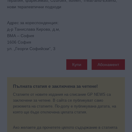
терапия, фарисимаб, Ozurdex, Iluvien, Treat-and-Extend,
нови терапевтични подходи
Адрес за кореспонденция:
д-р Танислава Кирова, д.м,
ВМА – София
1606 София
ул. „Георги Софийски“, 3
Купи
Абонамент
Пълната статия е заключена за четене!
Статиите от новите издания на списание GP NEWS са
заключени за четене. В сайта се публикуват само
резюмета на статиите. По-долу е публикувана датата, на
която ще бъде отключена цялата статия.
Ако желаете да прочетете цялото съдържание в статията