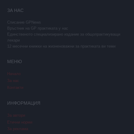
ЗА НАС
Списание GPNews
Връстник на GP практиката у нас
Единственото специализирано издание за общопрактикуващи
лекари
12 месечни книжки на жизненоважни за практиката ви теми
МЕНЮ
Начало
За нас
Контакти
ИНФОРМАЦИЯ
За автори
Етични норми
За реклама