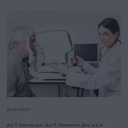
Брой 6/2026
Д-р Т. Кирова д.м., Д-р П. Генчовски, Доц. д-р А.