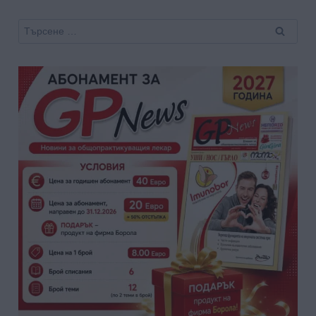
Търсене
за: