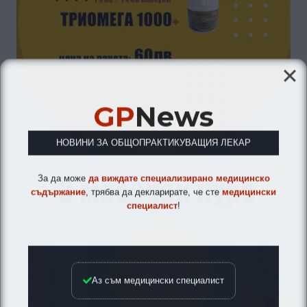
GP
News
НОВИНИ ЗА ОБЩОПРАКТИКУВАЩИЯ ЛЕКАР
За да може
да виждате специализирано медицинско
съдържание
, трябва да декларирате, че сте
медицински
специалист
!
Аз съм медицински специалист