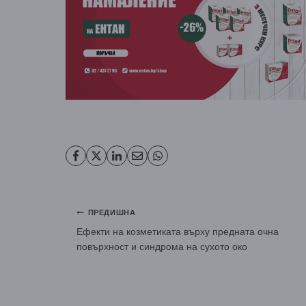
Навигация
ПРЕДИШНА
Ефекти на козметиката върху предната очна
повърхност и синдрома на сухото око