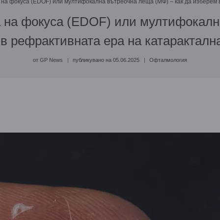
на фокуса (EDOF) или мултифокална вътреочна леща (МФ) – как да изберем 
 на фокуса (EDOF) или мултифокална
в рефрактивната ера на катаракталн
от
GP News
публикувано на
05.06.2025
Офталмология