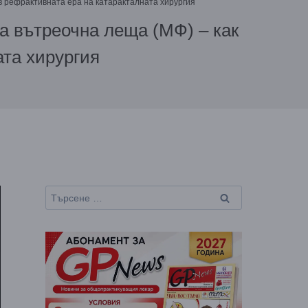
в рефрактивната ера на катаракталната хирургия
 вътреочна леща (МФ) – как
ата хирургия
Търсене
за: