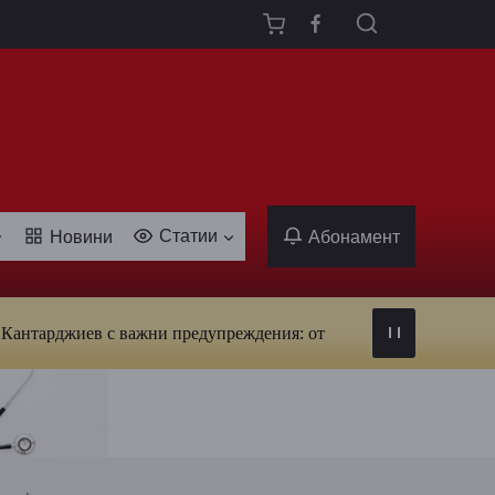
Статии
Новини
Абонамент
жиев с важни предупреждения: от вируси и ухапвания от комари