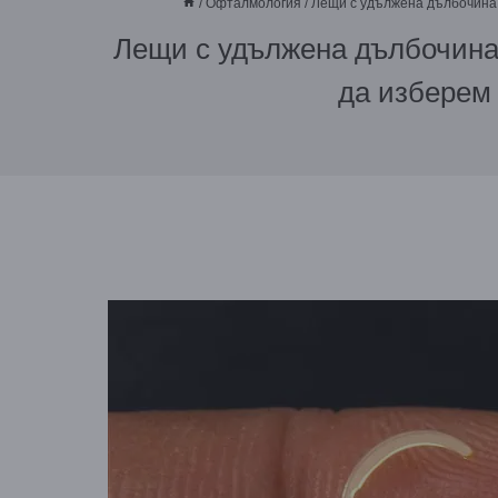
/
Офталмология
/
Лещи с удължена дълбочина 
Лещи с удължена дълбочина
да изберем 