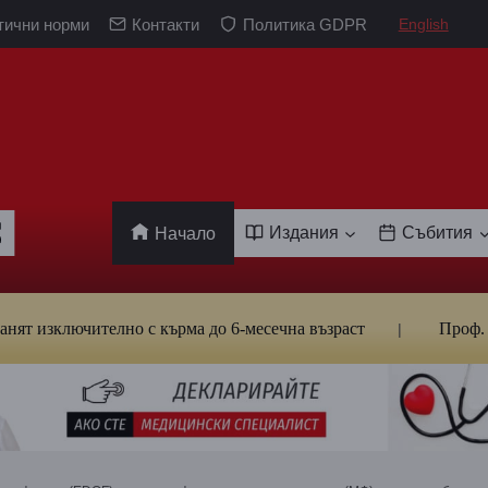
тични норми
Контакти
Политика GDPR
English
Издания
Събития
Начало
лючително с кърма до 6-месечна възраст
Проф. Кантард