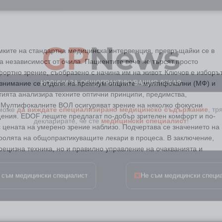
GP
News
мките на стандартна медицинска интервенция, превръщайки се в
а независимост от очила. Пациентите вече не търсят просто
НОВИНИ ЗА ОБЩОПРАКТИКУВАЩИЯ ЛЕКАР
ортно зрение, съобразено с начина им на живот. Ключов е изборъ
 внимание се отделя на премиум опциите – мултифокални (МФ) и
 може
да виждате специализирано медицинско съдържание
, тр
ията анализира техните оптични принципи, предимства,
декларирате, че сте
медицински специалист
!
 Мултифокалните ВОЛ осигуряват зрение на няколко фокусни
ущения. EDOF лещите предлагат по-добър зрителен комфорт и по-
 цената на умерено зрение наблизо. Подчертава се значението на
ролята на общопрактикуващите лекари в процеса. В заключение,
рецизна техника, но и правилно управление на очакванията и
 съм медицински специалист
Не съм медицински специ