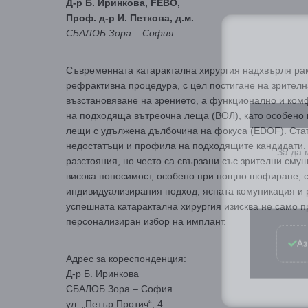
Д-р Б. Иринкова, FEBO,
Проф. д-р И. Петкова, д.м.
СБАЛОБ Зора – София
Съвременната катарактална хирургия надхвърля ра
рефрактивна процедура, с цел постигане на зрителн
възстановяване на зрението, а функционално и комф
на подходяща вътреочна леща (ВОЛ), като особено
За да
лещи с удължена дълбочина на фокуса (EDOF). Стат
недостатъци и профила на подходящите кандидати.
разстояния, но често са свързани със зрителни см
висока поносимост, особено при нощно шофиране, с
индивидуализирания подход, ясната комуникация и 
успешната катарактална хирургия изисква не само п
Аз
персонализиран избор на имплант.
Адрес за кореспонденция:
Д-р Б. Иринкова
СБАЛОБ Зора – София
ул. „Петър Протич“, 4