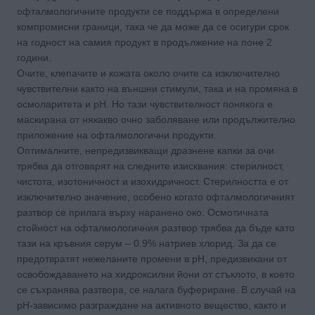
офталмологичните продукти се поддържа в определени
компромисни граници, така че да може да се осигури срок
на годност на самия продукт в продължение на поне 2
години.
Очите, клепачите и кожата около очите са изключително
чувствителни както на външни стимули, така и на промяна в
осмоларитета и рН. Но тази чувствителност понякога е
маскирана от някакво очно заболяване или продължително
приложение на офталмологични продукти.
Оптималните, непредизвикващи дразнене капки за очи
трябва да отговарят на следните изисквания: стерилност,
чистота, изотоничност и изохидричност. Стерилността е от
изключително значение, особено когато офталмологичният
разтвор се прилага върху наранено око. Осмотичната
стойност на офталмологичния разтвор трябва да бъде като
тази на кръвния серум – 0.9% натриев хлорид. За да се
предотвратят нежеланите промени в рН, предизвикани от
освобождаването на хидроксилни йони от стъклото, в което
се съхранява разтвора, се налага буфериране. В случай на
рН-зависимо разграждане на активното вещество, както и