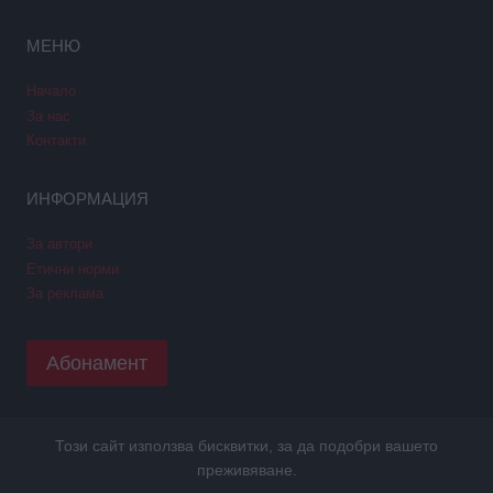
МЕНЮ
Начало
За нас
Контакти
ИНФОРМАЦИЯ
За автори
Етични норми
За реклама
Абонамент
Този сайт използва бисквитки, за да подобри вашето
Copyright © 2026 GPNews. Всички права запазени.
преживяване.
Уеб дизайн и SEO от Трибест