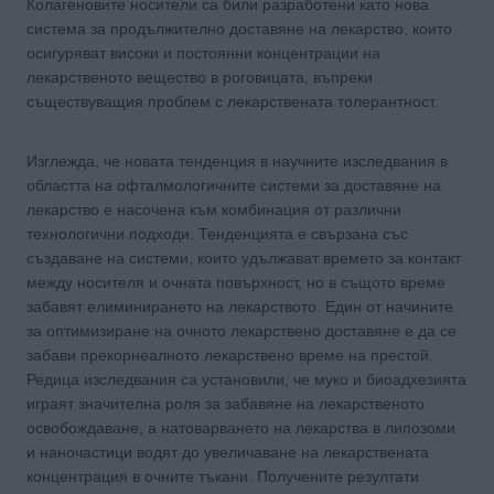
Колагеновите носители са били разработени като нова
система за продължително доставяне на лекарство, които
осигуряват високи и постоянни концентрации на
лекарственото вещество в роговицата, въпреки
съществуващия проблем с лекарствената толерантност.
Изглежда, че новата тенденция в научните изследвания в
областта на офталмологичните системи за доставяне на
лекарство е насочена към комбинация от различни
технологични подходи. Тенденцията е свързана със
създаване на системи, които удължават времето за контакт
между носителя и очната повърхност, но в същото време
забавят елиминирането на лекарството. Един от начините
за оптимизиране на очното лекарствено доставяне е да се
забави прекорнеалното лекарствено време на престой.
Редица изследвания са установили, че муко и биоадхезията
играят значителна роля за забавяне на лекарственото
освобождаване, а натоварването на лекарства в липозоми
и наночастици водят до увеличаване на лекарствената
концентрация в очните тъкани. Получените резултати