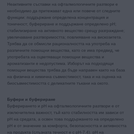
Неактивните съставки на офталмологичните разтвори е
необходимо да притежават една или повече от следните
функции: поддържане определена концентрация и
тоничност; буфериране и поддържане определено рН;
стабилизиране на активното вещество срещу разграждане;
увеличаване разтворимостта; повлияване на вискозитета.
Трябва да се обмисли рационалността на употреба на
различните помощни вещества, като се има предвид, че
употребата на оцветяващи помощни вещества и
ароматизанти е недопустима. Изборът на подходящи
помощни вещества трябва да бъде направен както на база
на физична и химична съвместимост, така и на оценка на
биосъвместимостта с деликатните тъкани на окото.
Буфери и буфериране
Буферирането и рН на офталмологичните разтвори е от
изключителна важност, тъй като стабилността им зависи от
рН на средата, а освен това поддържането на определено
рН е от значение за комфорта, безопасността и активността
на продукта (слъзната течност е с рН-7.4). рН на