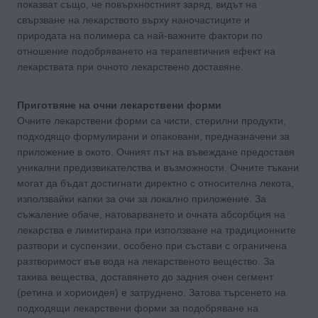
показват също, че повърхностният заряд, видът на
свързване на лекарството върху наночастиците и
природата на полимера са най-важните фактори по
отношение подобряването на терапевтичния ефект на
лекарствата при очното лекарствено доставяне.
Приготвяне на очни лекарствени форми
Очните лекарствени форми са чисти, стерилни продукти,
подходящо формулирани и опаковани, предназначени за
приложение в окото. Очният път на въвеждане предоставя
уникални предизвикателства и възможности. Очните тъкани
могат да бъдат достигнати директно с относителна лекота,
използвайки капки за очи за локално приложение. За
съжаление обаче, натоварването и очната абсорбция на
лекарства е лимитирана при използване на традиционните
разтвори и суспензии, особено при състави с ограничена
разтворимост във вода на лекарственото вещество. За
такива вещества, доставянето до задния очен сегмент
(ретина и хориоидея) е затруднено. Затова търсенето на
подходящи лекарствени форми за подобряване на