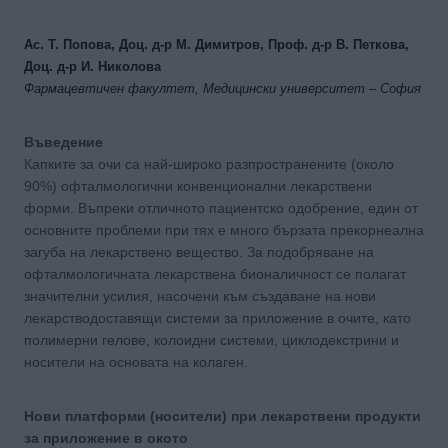
Ас. Т. Попова, Доц. д-р М. Димитров, Проф. д-р В. Петкова,
Доц. д-р И. Николова
Фармацевтичен факултет, Медицински университет – София
Въведение
Капките за очи са най-широко разпространените (около
90%) офталмологични конвенционални лекарствени
форми. Въпреки отличното пациентско одобрение, един от
основните проблеми при тях е много бързата прекорнеална
загуба на лекарствено вещество. За подобряване на
офталмологичната лекарствена бионаличност се полагат
значителни усилия, насочени към създаване на нови
лекарстводоставящи системи за приложение в очите, като
полимерни гелове, колоидни системи, циклодекстрини и
носители на основата на колаген.
Нови платформи (носители) при лекарствени продукти
за приложение в окото