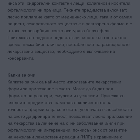
инсърти, хидрогелни контактни лещи, колагенови носители,
офталмологични пръчици. Техните предимства включват:
лесно прилагане както от медицинско лице, така и от самия
пациент, лекарственото вещество е в разтворена форма и е
готово за резорбция, което осигурява бърз ефект.
Притежават следните недостатъци: много късо контактно
време, ниска бионаличност, нестабилност на разтвореното
лекарствено вещество, необходимо е включване на
консерванти.
Капки за очи
Капките за очи са най-често използваните лекарствени
форми за приложение в окото. Могат да бъдат под
формата на разтвори, емулсии и суспензии. Притежават
следните предимства: намаляват количеството на
течността, формираща се в окото, увеличават способността
на окото да дренира течност, позволяват лесно приложение
на лекарства за лечение на очни заболявания и/или при
офталмологични интервенции, по-нисък риск от развитие
на нежелани лекарствени реакции (НЛР) в сравнение с