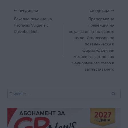
Навигация
ПРЕДИШНА
СЛЕДВАЩА
Лoкално лечение на
Препоръки за
Psoriasis Vulgaris с
превенция на
Daivobet Gel
покачване на телесното
тегло. Използване на
поведенчески и
фармакологични
методи за контрол на
наднорменото тегло и
затлъстяването
Търсене
за: