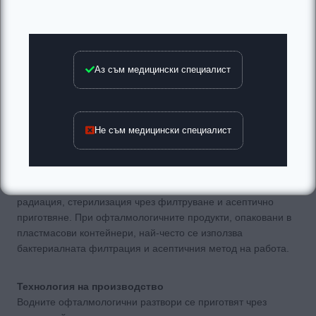
избора на консерванти се дължи на факта, че изискванията
по отношение на физична стабилност и съвместимост с
лекарственото вещество и опаковката са много строги. За
да се редуцира най-големия потенциален източник на
Аз съм медицински специалист
бактериално замърсяване, е необходимо да бъде
използвана при приготвянето единствено стерилна
пречистена вода.
Не съм медицински специалист
Стерилизация
Съществуват 6 основни метода за стерилизация:
стерилизация с текуща пара, стерилизация със суха
топлина, газ стерилизация, стерилизация с йонизираща
радиация, стерилизация чрез филтруване и асептично
приготвяне. При офталмологичните продукти, опаковани в
пластмасови контейнери, най-често се използва
бактериалната филтрация и асептичния метод на работа.
Технология на производство
Водните офталмологични разтвори се приготвят чрез