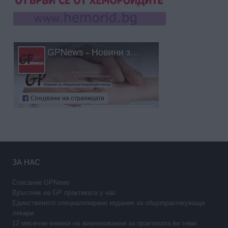
ЗА НАС
Списание GPNews
Връстник на GP практиката у нас
Единственото специализирано издание за общопрактикуващи
лекари
12 месечни книжки на жизненоважни за практиката ви теми