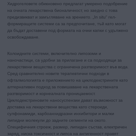
Хидрогеловете обикновено предлагат умерено подобрение
на очната лекарствена бионаличност, но заедно с това
предизвикват и замъгляване на зрението. „In situ“ гел-
формиращите системи са за предпочитане, тъй като могат
да бъдат доставени под формата на очни капки с удължено
освобождаване.
Колоидните системи, включително липозоми и
наночастици, са удобни за прилагане и са подходящи за
лекарствени вещества с ограничена разтворимост във вода.
Сред сравнително новите терапевтични подходи в
офталмологията е приложението на циклодекстрините като
алтернативен подход за повишаване на лекарствената
разтворимост и корнеалната проницаемост.
Циклодекстриновите наносуспензии дават възможност за
доставка на лекарствени вещества като стероиди,
сулфонамиди, карбоанхидразни инхибитори и малки
липидни молекули до задните сегменти на окото.
Специфичния строеж, размер, липиден състав, електричен
заряд, ниска токсичност и липса на антигенност правят