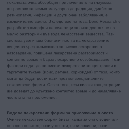
локалната очна абсорбция при лечението на глаукома,
възрастово зависима макуларна деградация, диабетна
ретинопатия, инфекции и други очни заболявания, е
изключително важно. В следствие на това, Bend Research е
разработил аморфни наночастици за очно доставяне на
малко разтворими във вода лекарствени вещества. Тази
система увеличава бионаличността на лекарствените
вещества чрез възможност за високо лекарствено
натоварване, повишена лекарствена разтворимост и
контактно време и бързо лекарствено освобождаване. Тези
фактори водят до по-високи лекарствени концентрации в
таргетните тъкани (ирис, ретина, хориоидея) от тези, които
могат да бъдат достигнати чрез конвенционалните
лекарствени форми. Освен това, тези високи концентрации
ще доведат до удължено контактно време и до намаляване
честотата на приложение.
Видове лекарствени форми за приложение в окото
Очните лекарствен форми биват: капки за очи с воден или
неводен носител, очни унгвенти, очни лосиони, очни