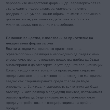
пероралните лекарствени форми и др. Характеризират се
със следните недостатъци: зачервяване на очите,
раздразнение, умора, кожни обриви, възможна промяна в
цвета на очите, увеличаване дебелината и броя на
миглите, замъглено зрение и главоболие.
Помощни вещества, използвани за приготвяне на
лекарствени форми за очи
Всички изходни материали за приготвянето на
офталмологични разтвори е необходимо да бъдат с най-
високо качество, а помощните вещества трябва да бъдат
анализирани и да отговорят на утвърдените спецификации.
Когато изходните материали са произведени стерилно
преди смесването, реактивността на изходните материали,
заедно със стерилизираната среда трябва да бъде
определена. За изходни материали, които няма да бъдат
въвеждани като разтвор в подходящ носител, частичковият
размер трябва да бъде внимателно контролиран както
преди употреба, така и в спецификацията на крайния
продукт.