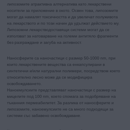
липозомите атрактивна алтернатива като лекарствени
носители за приложение в окото. Освен това, липозомите
могат да намалят токсичността и да увеличат полуживота
на лекарството и по този начин да удължат действието му.
Липозомни лекарстводоставящи системи могат да се
използват за натоварване на големи антитяло фрагменти
без разграждане и загуба на активност.
Наносферите са наночастици с размер 50-1000 nm, при
които лекарствените вещества са енкапсулирани в
синтетични и/или натурални полимери, посредством което
относително лесно може да се модифицира
освобождаването.
Наноемулсиите представляват наночастици с размер на
мицелите под 100 nm, което спомага за подобряване на
тъканния пермеабилитет. За разлика от наносферите и
липозомите, наноемулсиите не са много подходящи за
системи със забавено освобождаване.