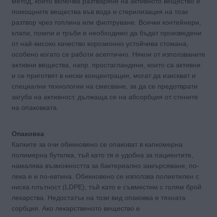
метод, който включва разтваряне на активното вещество и
помощните вещества във вода и стерилизация на този
разтвор чрез топлина или филтруване. Всички контейнери,
клапи, помпи и тръби е необходимо да бъдат произведени
от най-високо качество корозионно устойчива стомана,
особено когато се работи асептично. Някои от използваните
активни вещества, напр. простагландини, които са активни
и се приготвят в ниски концентрации, могат да изискват и
специални технологии на смесване, за да се предотврати
загуба на активност, дължаща се на абсорбция от стените
на опаковката.
Опаковка
Капките за очи обикновено се опаковат в капкомерна
полимерна бутилка, тъй като тя е удобна за пациентите,
намалява възможността за бактериално замърсяване, по-
лека е и по-евтина. Обикновено се използва полиетилен с
ниска плътност (LDPE), тъй като е съвместим с голям брой
лекарства. Недостатък на този вид опаковка е тяхната
сорбция. Ако лекарственото вещество е