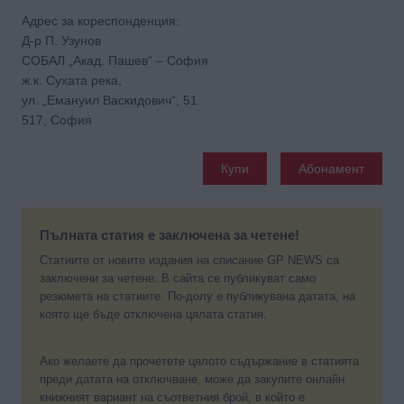
Адрес за кореспонденция:
Д-р П. Узунов
СОБАЛ „Акад. Пашев“ – София
ж.к. Сухата река,
ул. „Емануил Васкидович“, 51
517, София
Купи
Абонамент
Пълната статия е заключена за четене!
Статиите от новите издания на списание GP NEWS са
заключени за четене. В сайта се публикуват само
резюмета на статиите. По-долу е публикувана датата, на
която ще бъде отключена цялата статия.
Ако желаете да прочетете цялото съдържание в статията
преди датата на отключване, може да закупите онлайн
книжният вариант на съответния брой, в който е