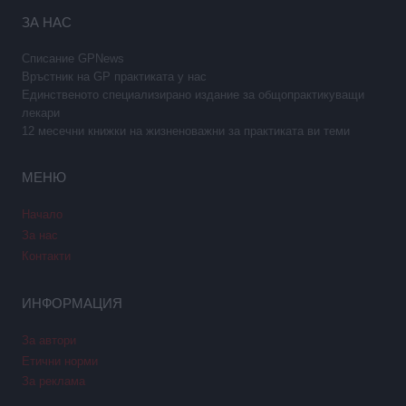
ЗА НАС
Списание GPNews
Връстник на GP практиката у нас
Единственото специализирано издание за общопрактикуващи
лекари
12 месечни книжки на жизненоважни за практиката ви теми
МЕНЮ
Начало
За нас
Контакти
ИНФОРМАЦИЯ
За автори
Етични норми
За реклама