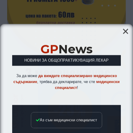
GP
News
НОВИНИ ЗА ОБЩОПРАКТИКУВАЩИЯ ЛЕКАР
За да може
да виждате специализирано медицинско
съдържание
, трябва да декларирате, че сте
медицински
специалист
!
Аз съм медицински специалист