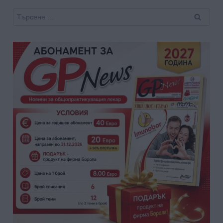
Търсене
за: