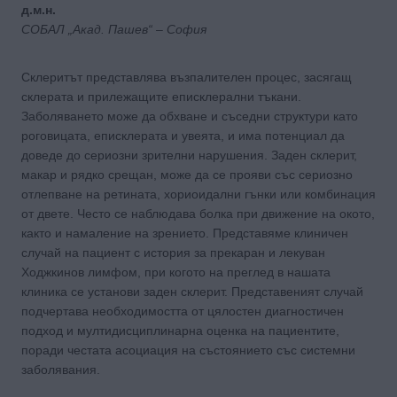
д.м.н.
СОБАЛ „Акад. Пашев“ – София
Склеритът представлява възпалителен процес, засягащ
склерата и прилежащите еписклерални тъкани.
Заболяването може да обхване и съседни структури като
роговицата, еписклерата и увеята, и има потенциал да
доведе до сериозни зрителни нарушения. Заден склерит,
макар и рядко срещан, може да се прояви със сериозно
отлепване на ретината, хориоидални гънки или комбинация
от двете. Често се наблюдава болка при движение на окото,
както и намаление на зрението. Представяме клиничен
случай на пациент с история за прекаран и лекуван
Ходжкинов лимфом, при когото на преглед в нашата
клиника се установи заден склерит. Представеният случай
подчертава необходимостта от цялостен диагностичен
подход и мултидисциплинарна оценка на пациентите,
поради честата асоциация на състоянието със системни
заболявания.