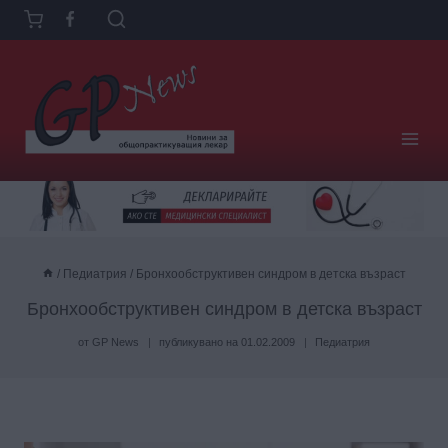
Към
съдържанието
/
Педиатрия
/
Бронхообструктивен синдром в детска възраст
Бронхообструктивен синдром в детска възраст
от
GP News
публикувано на
01.02.2009
Педиатрия