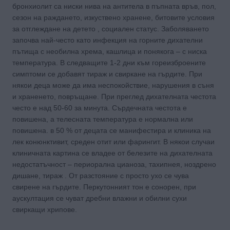
бронхиолит са ниски нива на антитела в пъпната връв, пол,
сезон на раждането, изкуствено хранене, битовите условия
за отглеждане на детето , социален статус. Заболяването
започва най-често като инфекция на горните дихателни
пътища с необилна хрема, кашлица и понякога – с ниска
температура. В следващите 1-2 дни към гореизброените
симптоми се добавят тираж и свиркане на гърдите. При
някои деца може да има неспокойствие, нарушения в съня
и храненето, повръщане. При преглед дихателната честота
често е над 50-60 за минута. Сърдечната честота е
повишена, а телесната температура е нормална или
повишена. в 50 % от децата се манифестира и клиника на
лек конюнктивит, среден отит или фарингит. В някои случаи
клиничната картина се владее от белезите на дихателната
недостатъчност – периорална цианоза, тахипнея, ноздрено
дишане, тираж . От разстояние с просто ухо се чува
свирене на гърдите. Перкутонният тон е сонорен, при
аускултация се чуват дребни влажни и обилни сухи
свиркащи хрипове.