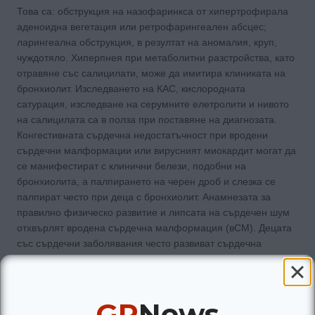
Това са: обструкция на назофаринкса от хипертрофирала
аденоидна вегетация или ретрофарингеален абсцес;
ларингеална обструкция, в резултат на аномалия, круп,
чуждотяло. Хиперпнея при метаболитни разстройства, като
отравяне със салицилати, може да имитира клиниката на
бронхиолит. Изследването на КАС, кислородната
сатурация, изследване на серумните елетролити и нивото
на салицилата са в полза при поставяне на диагнозата.
Конгестивната сърдечна недостатъчност при вродени
сърдечни малформации или вирусният миокардит могат да
се манифестират с клинични белези, подобни на
бронхиолита, а палпирането на черен дроб и слезка се
палпират често при деца с бронхиолит. Анамнезата за
правилно физическо развитие и липсата на сърдечен шум
отхвърлят вродена сърдечна малформация (вСМ). Децата
със сърдечни заболявания често развиват сърдечна
недостатъчност в хода на вирусни инфекции и двете
заболявания могат да съществуват едновременно.
Болничното лечение се препоръчва за деца със
GP
News
среднотежък и тежък респираторен дистрес и има няколко