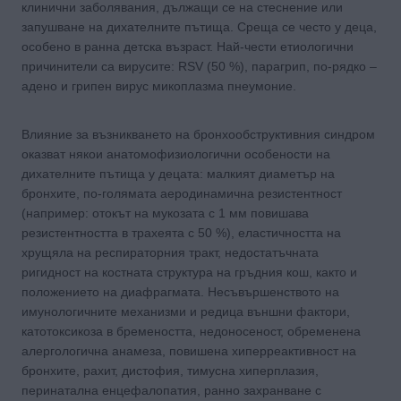
клинични заболявания, дължащи се на стеснение или
запушване на дихателните пътища. Среща се често у деца,
особено в ранна детска възраст. Най-чести етиологични
причинители са вирусите: RSV (50 %), парагрип, по-рядко –
адено и грипен вирус микоплазма пнеумоние.
Влияние за възникването на бронхообструктивния синдром
оказват някои анатомофизиологични особености на
дихателните пътища у децата: малкият диаметър на
бронхите, по-голямата аеродинамична резистентност
(например: отокът на мукозата с 1 мм повишава
резистентността в трахеята с 50 %), еластичността на
хрущяла на респираторния тракт, недостатъчната
ригидност на костната структура на гръдния кош, както и
положението на диафрагмата. Несъвършенството на
имунологичните механизми и редица външни фактори,
катотоксикоза в бремеността, недоносеност, обременена
алергологична анамеза, повишена хиперреактивност на
бронхите, рахит, дистофия, тимусна хиперплазия,
перинатална енцефалопатия, ранно захранване с