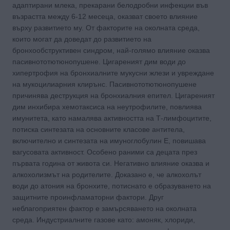
адаптирани млека, прекарани белодробни инфекции във
възрастта между 6-12 месеца, оказват своето влияние
върху развитието му. От факторите на околната среда,
които могат да доведат до развитието на
бронхообструктивен синдром, най-голямо влияние оказва
пасивнототютюнопушене. Цигареният дим води до
хипертрофия на бронхиалните мукусни жлези и увреждане
на мукоцилиарния клирънс. Пасивнототютюнопушене
причинява деструкция на бронхиалния епител. Цигареният
дим инхибира хемотаксиса на неутрофилите, повлиява
имунитета, като намалява активността на Т-лимфоцитите,
потиска синтезата на основните класове антитела,
включително и синтезата на имуноглобулин Е, повишава
вагусовата активност. Особено раними са децата през
първата година от живота си. Негативно влияние оказва и
алкохолизмът на родителите. Доказано е, че алкохолът
води до атония на бронхите, потиснато е образуването на
защитните проинфламаторни фактори. Друг
неблагоприятен фактор е замърсяването на околната
среда. Индустриалните газове като: амоняк, хлориди,