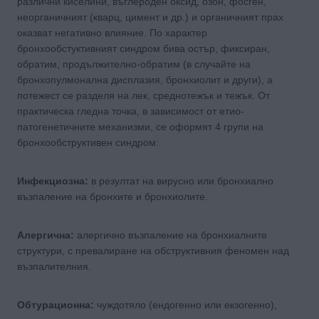
различни киселини, въглероден оксид, озон, фосген,
неорганичният (кварц, цимент и др.) и органичният прах
оказват негативно влияние. По характер
бронхообстуктивният синдром бива остър, фиксиран,
обратим, продължително-обратим (в случайте на
бронхопулмонална дисплазия, бронхиолит и други), а
потежест се разделя на лек, среднотежък и тежък. От
практическа гледна точка, в зависимост от етио-
патогенетичните механизми, се оформят 4 групи на
бронхообструктивен синдром:
Инфекциозна:
в резултат на вирусно или бронхиално
възпаление на бронхите и бронхиолите.
Алергична:
алергично възпаление на бронхиалните
структури, с превалиране на обструктивния феномен над
възпалителния.
Обтурационна:
чуждотяло (ендогенно или екзогенно),