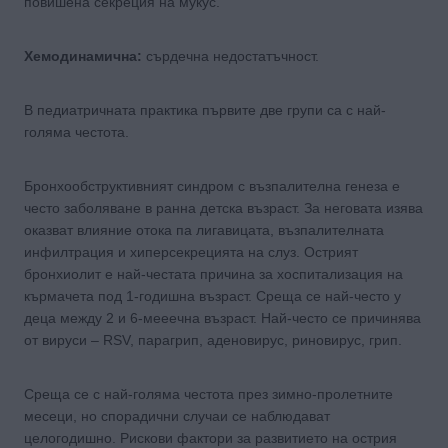
повишена секреция на мукус.
Хемодинамична:
сърдечна недостатъчност.
В педиатричната практика първите две групи са с най-
голяма честота.
Бронхообструктивният синдром с възпалителна генеза е
често заболяване в ранна детска възраст. За неговата изява
оказват влияние отока па лигавицата, възпалителната
инфилтрация и хиперсекрецията на слуз. Острият
бронхиолит е най-честата причина за хоспитализация на
кърмачета под 1-годишна възраст. Среща се най-често у
деца между 2 и 6-мееечна възраст. Най-често се причинява
от вируси – RSV, парагрип, аденовирус, риновирус, грип.
Среща се с най-голяма честота през зимно-пролетните
месеци, но спорадични случаи се наблюдават
целогодишно. Рискови фактори за развитието на острия