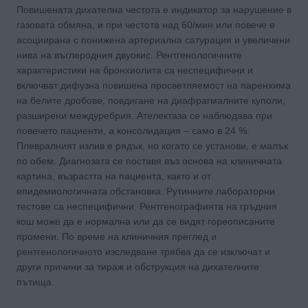
Повишената дихателна честота е индикатор за нарушение в
газовата обмяна, и при честота над 60/мин или повече е
асоциирана с понижена артериална сатурация и увеличени
нива на въглеродния двуокис. Рентгенологичните
характеристики на бронхиолита са неспецифични и
включват дифузна повишена просветляемост на паренхима
на белите дробове, повдигане на диафрагмалните куполи,
разширени междуребрия. Ателектаза се наблюдава при
повечето пациенти, а консолидация – само в 24 %.
Плевралният излив е рядък, но когато се установи, е малък
по обем. Диагнозата се поставя въз основа на клиничната
картина, възрастта на пациента, както и от
епидемиологичната обстановка. Рутинните лабораторни
тестове са неспецифични. Рентгенографията на гръдния
кош може да е нормална или да се видят гореописаните
промени. По време на клиничния преглед и
рентгенологичното изследване трябва да се изключат и
други причини за тираж и обструкция на дихателните
пътища.