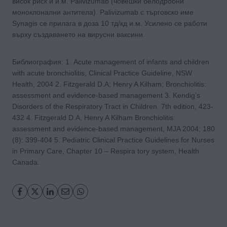
висок риск и и.м. Palivizumab (човешки белодробни
моноклонални антитела). Palivizumab с търговско име
Synagis се прилага в доза 10 тд/кд и.м. Усилено се работи
върху създаването на вирусни ваксини.
Библиография: 1. Acute management of infants and children
with acute bronchiolitis, Clinical Practice Guideline, NSW
Health, 2004 2. Fitzgerald D.A; Henry A Kilham; Bronchiolitis:
assessment and evidence-based management 3. Kendig’s
Disorders of the Respiratory Tract in Children. 7th edition, 423-
432 4. Fitzgerald D.A, Henry A Kilham Bronchiolitis:
assessment and evidence-based management, MJA 2004; 180
(8): 399-404 5. Pediatric Clinical Practice Guidelines for Nurses
in Primary Care, Chapter 10 – Respira tory system, Health
Canada.