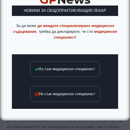
цели: да лекува възможните усложнения, да ограничава
разпространението на инфекцията, да провежда адекватно
НОВИНИ ЗА ОБЩОПРАКТИКУВАЩИЯ ЛЕКАР
лечение. Лечението е комплексно. Ограничаването на
контакта „дете-дете „, спазването на хигиена с често миене
За да може
да виждате специализирано медицинско
на ръцете са полезни методи, които намаляват
съдържание
, трябва да декларирате, че сте
медицински
разпространението на инфекцията. За борба с
специалист
!
хипоксемията се провежда кислородотерапия с овлажнен
кислород. Концентрации между 35-40 % коригират
артериалната хипоксемия при повечето деца. Необходимо
е мониториране на кислородната сатурация чрез
пулсоксиметър. Да се има предвид, че при фебрилитет,
Аз съм медицински специалист
втрисане и висока температура, кислородните нужди се
повишават
Не съм медицински специалист
При някои деца се откриват белези на дехидратация, а
също и на метаболитна ацидоза, което налага тяхната
внимателна корекция. За повлияване на бронхиалната
обструкция се използват бронхо- дилататори, катотяхната
роля е противоречива. в някои проучвания се прави оценка
на повишаването на кислородната сатурация, настъпване