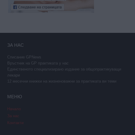
ЗА НАС
Списание GPNews
Връстник на GP практиката у нас
Единственото специализирано издание за общопрактикуващи
лекари
12 месечни книжки на жизненоважни за практиката ви теми
МЕНЮ
Начало
За нас
Контакти