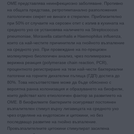
OME представлява неинфекциозно заболяване. Противно
на общата представа, ретротимпанално разположения
патологичен секрет не винаги е стерилен. Приблизително
при 50% от случаите на серозен отит с излив в кухината на
средното ухо се установява наличието на Streptococcus
pneumoniae, Moraxella catarrhalis и Haemophilus influenza,
които са най-честите причинители на гнойното възпаление
на средното ухо. При провеждане на по-прецизен
молекулярно биологичен анализ, чрез полимеразна
верижна реакция (polymerase chain reaction, PCR),
процентното регистриране на тези най-чести бактериални
патогени на горните дихателни пътища (ГДП) достига до
80%. Това несъответствие може да бъде обяснено с
вероятна ранна колонизация и образуването на биофилм,
които действат като етиологичен фактор за развитието на
OME. В биофилмите бактериите осигуряват постоянен
възпалителен стимул върху лигавицата на средното ухо
чрез отделяне на ендотоксин и цитокини, но без
последващо развитие на гнойно възпаление.
Провъзпалителните цитокини стимулират засилена