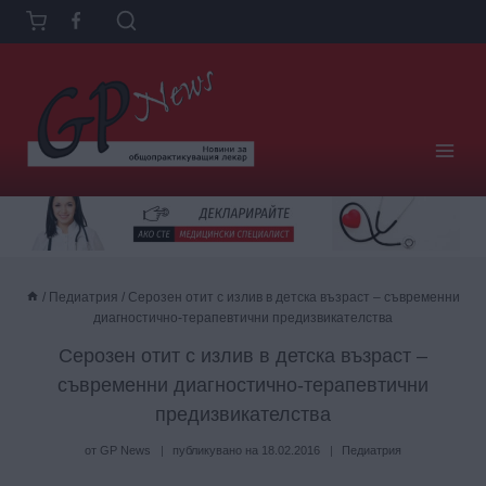
Към
съдържанието
/
Педиатрия
/
Серозен отит с излив в детска възраст – съвременни
диагностично-терапевтични предизвикателства
Серозен отит с излив в детска възраст –
съвременни диагностично-терапевтични
предизвикателства
от
GP News
публикувано на
18.02.2016
Педиатрия