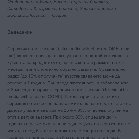
Отделениe по Ушни, Носни и Гърлени болести,
Катедра по Хирургични болести, Университетска
Болница „Лозенец” – София
Въведение
Серозният отит с излив (otitis media with effusion, OME; glue
ear) се характеризира с натрупване на негнойна течност в
кухината на средното ухо, процес който в рамките на 2-3
месеца търпи спонтанно обратно развитие. Сравнително
рядко (до 10% от случаите) възстановяването може да
отнеме и 1 година. При продължителност на заболяването
≥ 3 месеца говорим за хроничен отит с излив (chronic otitis
media with effusion, COME). В педиатричната практика
серозният отит се среща изключително често, като неговото
дялово участие възлиза на 25% – 35% от всички случаи на
отит в детска възраст. При около 80% от децата до 4-
годишна е регистриран поне един случай на серозен отит с
излив, а след 6 години неговата честота рязко спада. В
световната литература на базата на проведените мета-