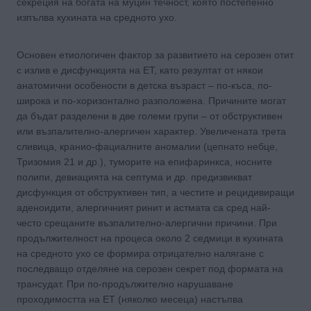
секреция на богата на муцин течност, която постепенно
изпълва кухината на средното ухо.
Основен етиологичен фактор за развитието на серозен отит
с излив е дисфункцията на ЕТ, като резултат от някои
анатомични особености в детска възраст – по-къса, по-
широка и по-хоризонтално разположена. Причините могат
да бъдат разделени в две големи групи – от обструктивен
или възпалително-алергичен характер. Увеличената трета
сливица, кранио-фациалните аномалии (цепнато небце,
Тризомия 21 и др.), туморите на епифаринкса, носните
полипи, девиацията на септума и др. предизвикват
дисфункция от обструктивен тип, а честите и рецидивиращи
аденоидити, алергичният ринит и астмата са сред най-
често срещаните възпалително-алергични причини. При
продължителност на процеса около 2 седмици в кухината
на средното ухо се формира отрицателно налягане с
последващо отделяне на серозен секрет под формата на
трансудат. При по-продължително нарушаване
проходимостта на ЕТ (няколко месеца) настъпва