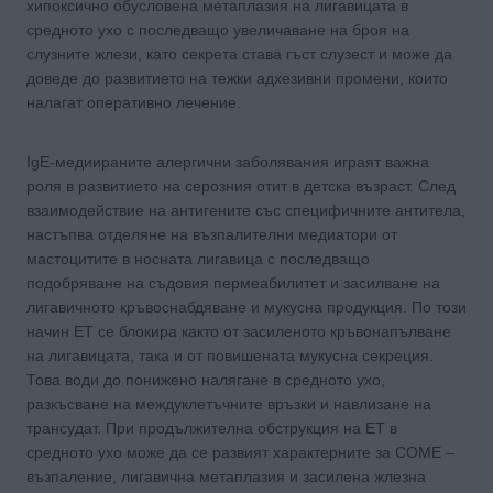
хипоксично обусловена метаплазия на лигавицата в
средното ухо с последващо увеличаване на броя на
слузните жлези, като секрета става гъст слузест и може да
доведе до развитието на тежки адхезивни промени, които
налагат оперативно лечение.
IgE-медиираните алергични заболявания играят важна
роля в развитието на серозния отит в детска възраст. След
взаимодействие на антигените със специфичните антитела,
настъпва отделяне на възпалителни медиатори от
мастоцитите в носната лигавица с последващо
подобряване на съдовия пермеабилитет и засилване на
лигавичното кръвоснабдяване и мукусна продукция. По този
начин ЕТ се блокира както от засиленото кръвонапълване
на лигавицата, така и от повишената мукусна секреция.
Това води до понижено налягане в средното ухо,
разкъсване на междуклетъчните връзки и навлизане на
трансудат. При продължителна обструкция на ЕТ в
средното ухо може да се развият характерните за COME –
възпаление, лигавична метаплазия и засилена жлезна