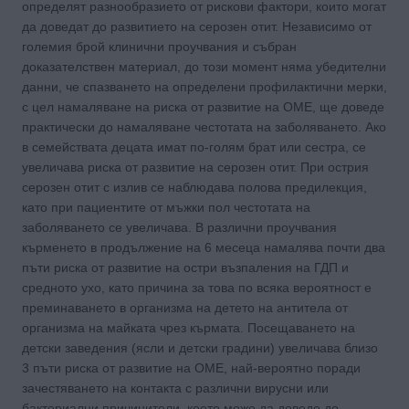
определят разнообразието от рискови фактори, които могат
да доведат до развитието на серозен отит. Независимо от
големия брой клинични проучвания и събран
доказателствен материал, до този момент няма убедителни
данни, че спазването на определени профилактични мерки,
с цел намаляване на риска от развитие на OME, ще доведе
практически до намаляване честотата на заболяването. Ако
в семействата децата имат по-голям брат или сестра, се
увеличава риска от развитие на серозен отит. При острия
серозен отит с излив се наблюдава полова предилекция,
като при пациентите от мъжки пол честотата на
заболяването се увеличава. В различни проучвания
кърменето в продължение на 6 месеца намалява почти два
пъти риска от развитие на остри възпаления на ГДП и
средното ухо, като причина за това по всяка вероятност е
преминаването в организма на детето на антитела от
организма на майката чрез кърмата. Посещаването на
детски заведения (ясли и детски градини) увеличава близо
3 пъти риска от развитие на OME, най-вероятно поради
зачестяването на контакта с различни вирусни или
бактериални причинители, което може да доведе до