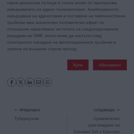
горни дихателни пътища и сънна апнея се препоръчва
извършването на адено-тонзилектомия. Комбинираното
извършване на аденотомия и поставяне на тимпаностомни
тръбички има значителен положителен ефект по
отношение намаляване честотата на следоперативните
рецидиви на OME, което може да настъпи след
спонтанното изпадане на вентилационните тръбички в
лумена на външния слухов проход.
Купи
Абонамент
Навигация
ПРЕДИШНА
СЛЕДВАЩА
Туберкулоза
Сравнително
разглеждане на
Daivobet Gel и Daivobet