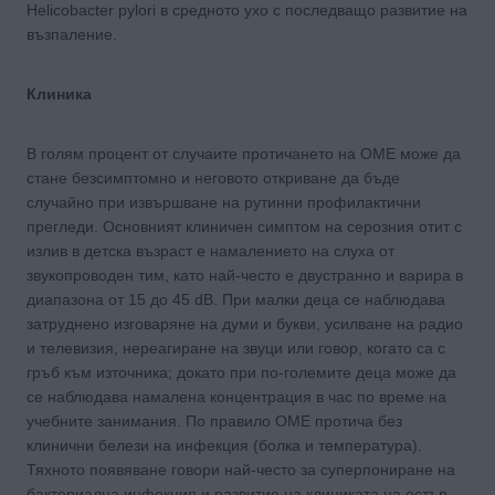
Helicobacter pylori в средното ухо с последващо развитие на
възпаление.
Клиника
В голям процент от случаите протичането на OME може да
стане безсимптомно и неговото откриване да бъде
случайно при извършване на рутинни профилактични
прегледи. Основният клиничен симптом на серозния отит с
излив в детска възраст е намалението на слуха от
звукопроводен тим, като най-често е двустранно и варира в
диапазона от 15 до 45 dB. При малки деца се наблюдава
затруднено изговаряне на думи и букви, усилване на радио
и телевизия, нереагиране на звуци или говор, когато са с
гръб към източника; докато при по-големите деца може да
се наблюдава намалена концентрация в час по време на
учебните занимания. По правило ОМЕ протича без
клинични белези на инфекция (болка и температура).
Тяхното появяване говори най-често за суперпониране на
бактериална инфекция и развитие на клиниката на остър