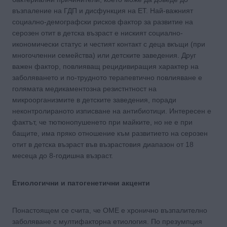
възпаление на ГДП и дисфункция на ЕТ. Най-важният
социално-демографски рисков фактор за развитие на
серозен отит в детска възраст е ниският социално-
икономически статус и честият контакт с деца вкъщи (при
многочленни семейства) или детските заведения. Друг
важен фактор, повлияващ рецидивиращия характер на
заболяването и по-трудното терапевтично повлияване е
голямата медикаментозна резистнтност на
микроорганизмите в детските заведения, поради
неконтролираното изписване на антибиотици. Интересен е
фактът, че тютюнопушенето при майките, но не е при
бащите, има пряко отношение към развитието на серозен
отит в детска възраст във възрастовия диапазон от 18
месеца до 8-годишна възраст.
Етиологични и патогенетични акценти
Понастоящем се счита, че OME е хронично възпалително
заболяване с мултифакторна етиология. По презумпция