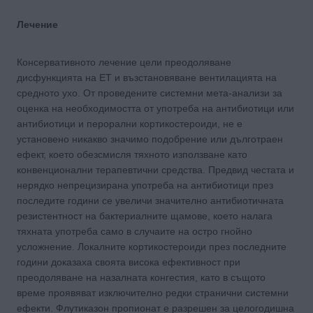
Лечение
Консервативното лечение цели преодоляване
дисфункцията на ЕТ и възстановяване вентилацията на
средното ухо. От проведените системни мета-анализи за
оценка на необходимостта от употреба на антибиотици или
антибиотици и перорални кортикостероиди, не е
установено никакво значимо подобрение или дълготраен
ефект, което обезсмисля тяхното използване като
конвенционални терапевтични средства. Предвид честата и
нерядко непрецизирана употреба на антибиотици през
последите години се увеличи значително антибиотичната
резистентност на бактериалните щамове, което налага
тяхната употреба само в случаите на остро гнойно
усложнение. Локалните кортикостероиди през последните
години доказаха своята висока ефективност при
преодоляване на назалната конгестия, като в същото
време проявяват изключително редки странични системни
ефекти. Флутиказон пропионат е разрешен за целогодишна