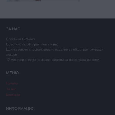
ЗА НАС
Списание GPNews
Връстник на GP практиката у нас
Единственото специализирано издание за общопрактикуващи
лекари
12 месечни книжки на жизненоважни за практиката ви теми
МЕНЮ
Начало
За нас
Контакти
ИНФОРМАЦИЯ