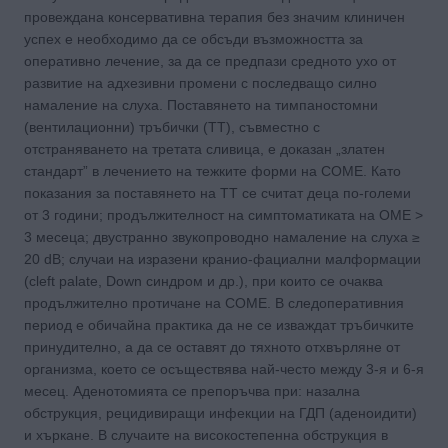
провеждана консервативна терапия без значим клиничен
успех е необходимо да се обсъди възможността за
оперативно лечение, за да се предпази средното ухо от
развитие на адхезивни промени с последващо силно
намаление на слуха. Поставянето на тимпаностомни
(вентилационни) тръбички (ТТ), съвместно с
отстраняването на третата сливица, е доказан „златен
стандарт” в лечението на тежките форми на COME. Като
показания за поставянето на ТТ се считат деца по-големи
от 3 години; продължителност на симптоматиката на ОМЕ >
3 месеца; двустранно звукопроводно намаление на слуха ≥
20 dB; случаи на изразени кранио-фациални малформации
(cleft palate, Down синдром и др.), при които се очаква
продължително протичане на COMЕ. В следоперативния
период е обичайна практика да не се изваждат тръбичките
принудително, а да се оставят до тяхното отхвърляне от
организма, което се осъществява най-често между 3-я и 6-я
месец. Аденотомията се препоръчва при: назална
обструкция, рецидивиращи инфекции на ГДП (аденоидити)
и хъркане. В случаите на високостепенна обструкция в