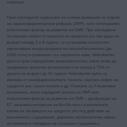
секреция.
През последните години все по-голямо внимание се отделя
на ларингофарингеалния рефлукс (ЛФР), като потенциален
етиологичен фактор за развитие на OME. При изследване
на серозен секрет от кухината на средното ухо при деца на
възраст между 2 и 8 години, се установява значително
увеличаване концентрацията на пепсин/пепсиноген (до
1000 пъти) в сравнение със серумните нива. Helicobacter
pylori е грам отрицателен микроорганизъм, който може да
предизвика хронично възпаление и се среща в 75% от
децата на възраст до 10 години. Helicobacter pylori се
изолира от назофарингеалната тонзила, серозен секрет на
средното ухо, носни полипи и др. Описани са 4 възможни
механизма, които определят ролята на ЛФР като
етиологичен фактор за развитие на OME – дисфункция на
ЕТ; засилена експресия на Muc5b-генът в епителните
клетки на лигавицата на средното ухо под действие на
киселинното съдържание; директен протеолитичен ефект
на пепсина и попадане на стомашно съдържим с