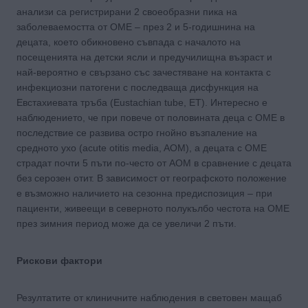
анализи са регистрирани 2 своеобразни пика на
заболеваемостта от OME – през 2 и 5-годишнина на
децата, което обикновено съвпада с началото на
посещенията на детски ясли и предучилищна възраст и
най-вероятно е свързано със зачестяване на контакта с
инфекциозни патогени с последваща дисфункция на
Евстахиевата тръба (Eustachian tube, ET). Интересно е
наблюдението, че при повече от половината деца с ОМЕ в
последствие се развива острo гнойно възпалениe на
средното ухо (acute otitis media, AOM), а децата с OME
страдат почти 5 пъти по-често от AOM в сравнение с децата
без серозен отит. В зависимост от географското положение
е възможно наличието на сезонна предиспозиция – при
пациенти, живеещи в северното полукълбо честота на OME
през зимния период може да се увеличи 2 пъти.
Рискови фактори
Резултатите от клиничните наблюдения в световен мащаб