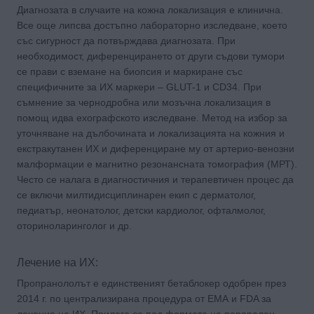
Диагнозата в случаите на кожна локализация е клинична.
Все още липсва достъпно лабораторно изследване, което
със сигурност да потвърждава диагнозата. При
необходимост, диференцирането от други съдови тумори
се прави с вземане на биопсия и маркиране със
специфичните за ИХ маркери – GLUT-1 и CD34. При
съмнение за чернодробна или мозъчна локализация в
помощ идва ехографското изследване. Метод на избор за
уточняване на дълбочината и локализацията на кожния и
екстракутанен ИХ и диференциране му от артерио-венозни
малформации е магнитно резонансната томография (МРТ).
Често се налага в диагностичния и терапевтичен процес да
се включи милтидисциплинарен екип с дерматолог,
педиатър, неонатолог, детски кардиолог, офталмолог,
оториноларинголог и др.
Лечение на ИХ:
Пропранололът е единственият бетаблокер одобрен през
2014 г. по централизирана процедура от ЕМА и FDA за
лечение на ИХ. Прилага се под формата на перорален