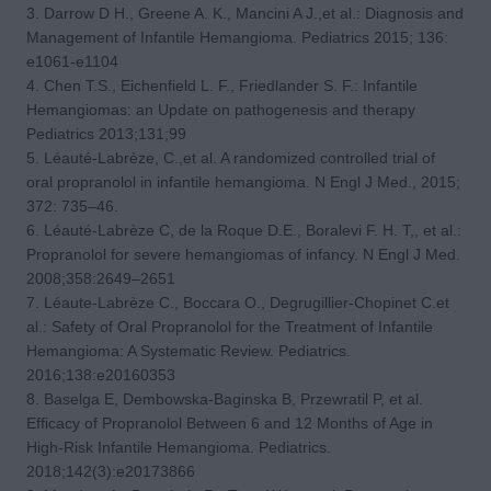
3. Darrow D H., Greene A. K., Mancini A J.,et al.: Diagnosis and
Management of Infantile Hemangioma. Pediatrics 2015; 136:
e1061-e1104
4. Chen T.S., Eichenfield L. F., Friedlander S. F.: Infantile
Hemangiomas: an Update on pathogenesis and therapy
Pediatrics 2013;131;99
5. Léauté-Labrèze, C.,et al. A randomized controlled trial of
oral propranolol in infantile hemangioma. N Engl J Med., 2015;
372: 735–46.
6. Léauté-Labrèze C, de la Roque D.E., Boralevi F. H. T,, et al.:
Propranolol for severe hemangiomas of infancy. N Engl J Med.
2008;358:2649–2651
7. Léaute-Labrèze C., Boccara O., Degrugillier-Chopinet C.et
al.: Safety of Oral Propranolol for the Treatment of Infantile
Hemangioma: A Systematic Review. Pediatrics.
2016;138:e20160353
8. Baselga E, Dembowska-Baginska B, Przewratil P, et al.
Efficacy of Propranolol Between 6 and 12 Months of Age in
High-Risk Infantile Hemangioma. Pediatrics.
2018;142(3):e20173866