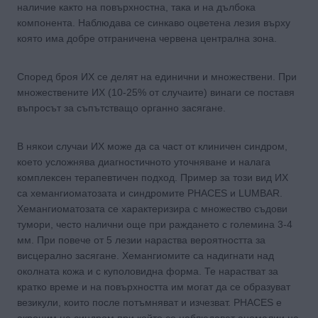
наличие както на повърхностна, така и на дълбока
компонента. Наблюдава се синкаво оцветена лезия върху
която има добре отграничена червена централна зона.
Според броя ИХ се делят на единични и множествени. При
множествените ИХ (10-25% от случаите) винаги се поставя
въпросът за съпътстващо органно засягане.
В някои случаи ИХ може да са част от клиничен синдром,
което усложнява диагностичното уточняване и налага
комплексен терапевтичен подход. Пример за този вид ИХ
са хемангиоматозата и синдромите PHACES и LUMBAR.
Хемангиоматозата се характеризира с множество съдови
тумори, често налични още при раждането с големина 3-4
мм. При повече от 5 лезии нараства вероятността за
висцерално засягане. Хемангиомите са надигнати над
околната кожа и с куполовидна форма. Те нарастват за
кратко време и на повърхността им могат да се образуват
везикули, които после потъмняват и изчезват. PHACES е
акроним на синдром при който се наблюдават аномалии на