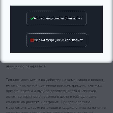
развива хипертрофична кардиомиопатия. В педиатричната
болница в Бордо, френската дерматоложка Кристин Лабрез
прилага пропранолол за лечение на кардиомиопатията и
Аз съм медицински специалист
установява, че в следващите дни хемангиомът е избледнял
и намалил размерите си. През 2008 год. са публикувани
резултатите от лечение с пропранолол на първите 11
успешно излекувани случая. Впоследствие е проведено
Не съм медицински специалист
двойно сляпо рандомизирано проучване, което доказва
пълно или почни пълно отзвучаване на ИХ след перорално
лечение с пропранолол за 6 месеца (фиг.5). През 2014 год.
препаратът е одобрен от Американската и Европейска
агенции по лекарствата.
Точният механимъм на действие на хемангиола е неясен,
но се счита, че той причинява вазоконстрикция, подтиска
ангиогенезата и индуцира апоптоза, което в клиничен
аспект се изразява с промяна в цвета и избледняване,
спиране на растежа и регресия. Пропранололът е
медикамент, широко използван в кардиологията за лечение
на надкамерна тахикардия, артериална хипертония,