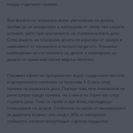
между отделните приеми.
Във фазата на титриране всяко увеличение на дозата
трябва да се контролира и наблюдава от лекар при същите
условия, както при прилагането на първоначалната доза.
След фазата на титриране дозата се коригира от лекаря в
зависимост от промените в теглото на детето. Клинично
наблюдение на състоянието на детето и коригиране на
дозата се прави най-малко веднъж месечно.
Пиковият ефект на пропранолол върху сърдечната честота
и артериалното налягане се получава 1-3 часа след
приема на началната доза. Поради това тези показатели се
регистрират преди приема, на 1-вия и на 2-рия час след
първата доза. Това се прави и при всяко последващо
повишаване на дозата. Стойности по-ниски от минималните
за дадената възраст или спад с 30% от изходните
стойности, налагат консултация с детски кардиолог.