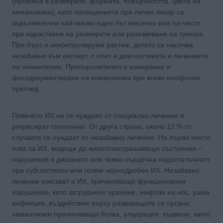
(промяна в размерите, формата, повърхността, цвета на
хемангиома), като посещенията при личен лекар са
задължителни най-малко един път месечно или по-често
при нарастване на размерите или разязвяване на тумора.
При бърз и неконтролеруем растеж, детето се насочва
незабавно към експерт, с опит в диагностиката и лечението
на хемангиоми. Препоръчително е измерване и
фотодокументиране на хемангиома при всеки контролен
преглед.
Повечето ИХ не се нуждаят от специално лечение и
регресират спонтанно. От друга страна, около 12 % от
случаите се нуждаят от незабавно лечение. На първо място
това са ИХ, водещи до животозастрашаващи състояния –
нарушения в дишането или тежка сърдечна недостатъчност
при субглогтисен или голям чернодробен ИХ. Незабавно
лечение изискват и ИХ, причиняващи функционални
нарушения, като затруднено хранене, некроза на нос, ушна
инфекция, въздействие върху развиващите се органи;
хемангиоми причиняващи болка, улцерация, кървене, както