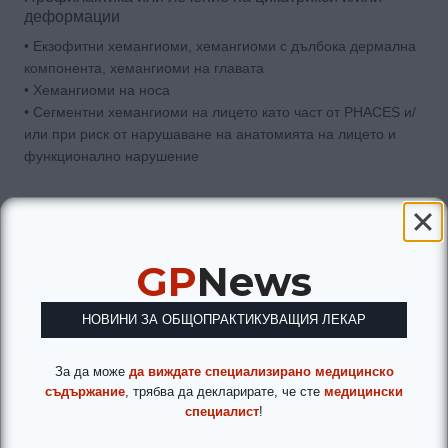
деформации
• Екзофитни хемангиоми, хемангиоми с дълбока дермална
компонента, хемангиоми на главата
• Хемангиоми на носа
• Сегментни хемангиоми на лицето като част от PHACES и/
или при риск от нарушаване на анатомията на лицето и
функционално нарушение
Живото-застрашаващи усложнения
• Хемангиоми на дихателните пътища
• Симптоматични чернодробни хемангиоми и други редки
GP
News
локализации
НОВИНИ ЗА ОБЩОПРАКТИКУВАЩИЯ ЛЕКАР
Понастоящем в света единственият разрешен за употреба
медикамент за лечение на ИХ е пропранолол. Една
За да може
да виждате специализирано медицинско
щастлива случайност води до откритието, че
съдържание
, трябва да декларирате, че сте
медицински
неселективнивният бета блокер пропранолол е ефективен в
специалист
!
лечението на ИХ. Кърмаче с периокуларен хемангиом е
подложено на масивна терапия с глюкокортикостероид и