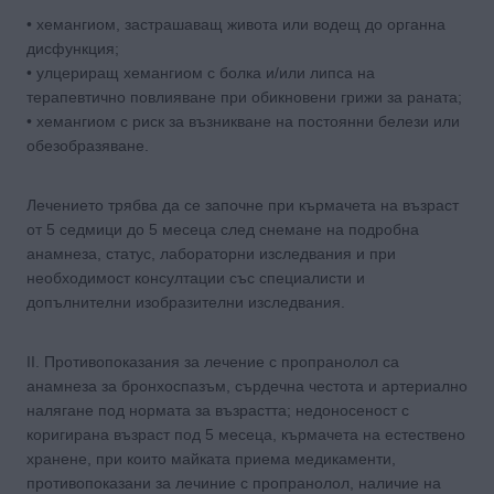
• хемангиом, застрашаващ живота или водещ до органна
дисфункция;
• улцериращ хемангиом с болка и/или липса на
терапевтично повлияване при обикновени грижи за раната;
• хемангиом с риск за възникване на постоянни белези или
обезобразяване.
Лечението трябва да се започне при кърмачета на възраст
от 5 седмици до 5 месеца след снемане на подробна
анамнеза, статус, лабораторни изследвания и при
необходимост консултации със специалисти и
допълнителни изобразителни изследвания.
ІІ. Противопоказания за лечение с пропранолол са
анамнеза за бронхоспазъм, сърдечна честота и артериално
налягане под нормата за възрастта; недоносеност с
коригирана възраст под 5 месеца, кърмачета на естествено
хранене, при които майката приема медикаменти,
противопоказани за лечиние с пропранолол, наличие на