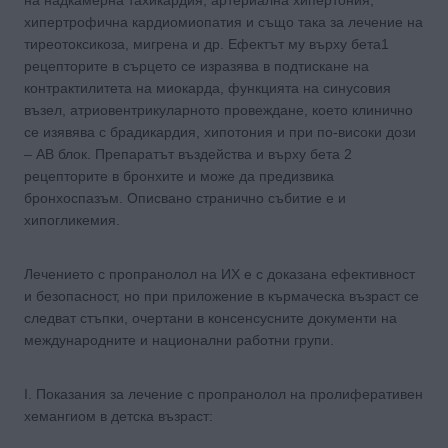
хипертрофична кардиомиопатия и също така за лечение на
тиреотоксикоза, мигрена и др. Ефектът му върху бета1
рецепторите в сърцето се изразява в подтискане на
контрактилитета на миокарда, функцията на синусовия
възел, атриовентрикуларното провеждане, което клинично
се изявява с брадикардия, хипотония и при по-високи дози
– АВ блок. Препаратът въздейства и върху бета 2
рецепторите в бронхите и може да предизвика
бронхоспазъм. Описвано странично събитие е и
хипогликемия.
Лечението с пропранолол на ИХ е с доказана ефективност
и безопасност, но при приложение в кърмаческа възраст се
следват стъпки, очертани в консенсусните документи на
международните и национални работни групи.
І. Показания за лечение с пропранолол на пролиферативен
хемангиом в детска възраст: