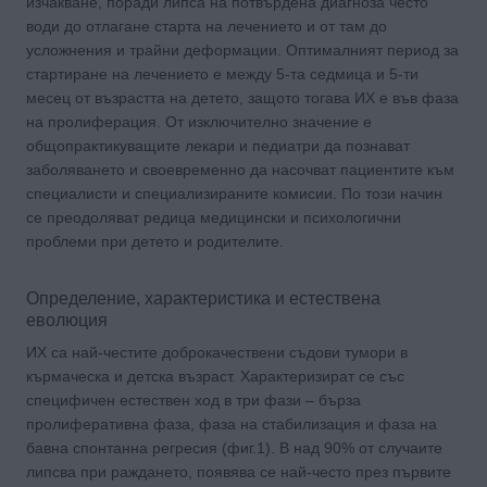
изчакване, поради липса на потвърдена диагноза често
води до отлагане старта на лечението и от там до
усложнения и трайни деформации. Оптималният период за
стартиране на лечението е между 5-та седмица и 5-ти
месец от възрастта на детето, защото тогава ИХ е във фаза
на пролиферация. От изключително значение е
общопрактикуващите лекари и педиатри да познават
заболяването и своевременно да насочват пациентите към
специалисти и специализираните комисии. По този начин
се преодоляват редица медицински и психологични
проблеми при детето и родителите.
Определение, характеристика и естествена
еволюция
ИХ са най-честите доброкачествени съдови тумори в
кърмаческа и детска възраст. Характеризират се със
специфичен естествен ход в три фази – бърза
пролиферативна фаза, фаза на стабилизация и фаза на
бавна спонтанна регресия (фиг.1). В над 90% от случаите
липсва при раждането, появява се най-често през първите