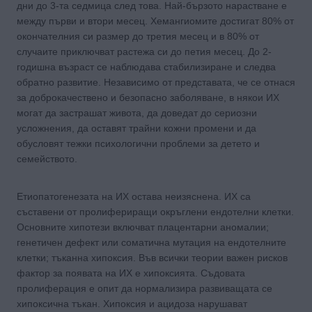
дни до 3-та седмица след това. Най-бързото нарастване е
между първи и втори месец. Хемангиомите достигат 80% от
окончателния си размер до третия месец и в 80% от
случаите приключват растежа си до петия месец. До 2-
годишна възраст се наблюдава стабилизиране и следва
обратно развитие. Независимо от представата, че се отнася
за доброкачествено и безопасно заболяване, в някои ИХ
могат да застрашат живота, да доведат до сериозни
усложнения, да оставят трайни кожни промени и да
обусловят тежки психологични проблеми за детето и
семейството.
Етиопатогенезата на ИХ остава неизяснена. ИХ са
съставени от пролифериращи окръглени ендотелни клетки.
Основните хипотези включват плацентарни аномалии;
генетичен дефект или соматична мутация на ендотелните
клетки; тъканна хипоксия. Във всички теории важен рисков
фактор за появата на ИХ е хипоксията. Съдовата
пролиферация е опит да нормализира развиващата се
хипоксична тъкан. Хипоксия и ацидоза нарушават