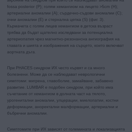
fossa posterior (Р); голям хемангиом на лицето >5cm (H);
артериални аномалии (A); сърдечно-съдови аномалии (C);
очни аномалии (E) и стернална цепка (S) (фиг. 3).
Кърмачета с голям лицев хемангиом в детска възраст
трябва да бъдат щателно изследвани за потенциална
артериопатия чрез магнитно-резонансна ангиография на
главата и шията и изображения на сърцето, които включват
аортната дъга.
При PHACES синдром ИХ често кървят и са много
болезнени. Може да се наблюдават неврологични
симптоми: мигрена, главоболие, замайване, забавено
развитие. LUMBAR е подобен синдром, при който има
съчетание от хемангиом в долната част на тялото,
урогенитални аномалии, улцерации, миелопатии, костни
деформации, аноректални малформации, артериални и
бъбречни аномалии.
Симптомите при ИХ зависят от големината и локализацията