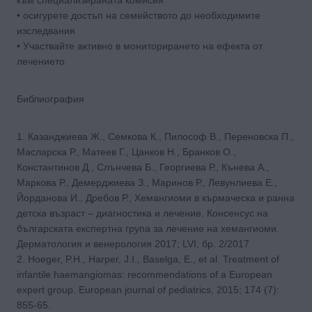
• осигурете достъп на семейството до необходимите
изследвания
• Участвайте активно в мониторирането на ефекта от
лечението
Библиография
1. Казанджиева Ж., Семкова К., Пилософ В., Переновска П.,
Масларска Р., Матеев Г., Цанков Н., Бранков О.,
Константинов Д., Слънчева Б., Георгиева Р., Кънева А.,
Маркова Р., Демерджиева З., Маринов Р., Левунлиева Е.,
Йорданова И., Дребов Р., Хемангиоми в кърмаческа и ранна
детска възраст – диагностика и лечение. Консенсус на
българската експертна група за лечение на хемангиоми.
Дерматология и венерология 2017; LVI, бр. 2/2017
2. Hoeger, P.H., Harper, J.I., Baselga, E., et al. Treatment of
infantile haemangiomas: recommendations of a European
expert group. European journal of pediatrics, 2015; 174 (7):
855-65.