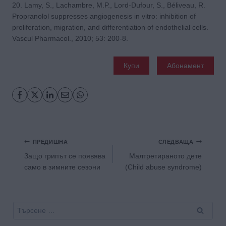
20. Lamy, S., Lachambre, M.P., Lord-Dufour, S., Béliveau, R.
Propranolol suppresses angiogenesis in vitro: inhibition of
proliferation, migration, and differentiation of endothelial cells.
Vascul Pharmacol., 2010; 53: 200-8.
Купи
Абонамент
Навигация
ПРЕДИШНА
СЛЕДВАЩА
Защо грипът се появява
Малтретираното дете
само в зимните сезони
(Child abuse syndrome)
Търсене
за: