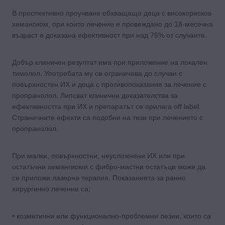
В проспективно проучване обхващащо деца с високорисков
хемангиом, при които лечение е провеждано до 18-месечна
възраст е доказана ефективност при над 75% от случаите.
Добър клиничен резултат има при приложение на локален
тимолол. Употребата му се ограничава до случаи с
повърхностен ИХ и деца с противопоказания за лечение с
пропранолол. Липсват клинични доказателства за
ефективността при ИХ и препаратът се прилага off label.
Страничните ефекти са подобни на тези при лечението с
пропранолол.
При малки, повърхностни, неусложнени ИХ или при
остатъчни хемангиоми с фибро-мастни остатъци може да
се приложи лазерна терапия. Показанията за ранно
хирургично лечение са:
• козметични или функционално-проблемни лезии, които са