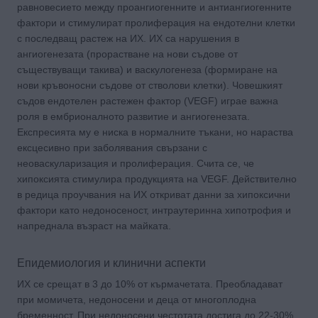
равновесието между проангиогенните и антиангиогенните
фактори и стимулират пролиферация на ендотелни клетки
с последващ растеж на ИХ. ИХ са нарушения в
ангиогенезата (прорастване на нови съдове от
съществуващи такива) и васкулогенеза (формиране на
нови кръвоносни съдове от стволови клетки). Човешкият
съдов ендотелен растежен фактор (VEGF) играе важна
роля в ембрионалното развитие и ангиогенезата.
Експресията му е ниска в нормалните тъкани, но нараства
ексцесивно при заболявания свързани с
неоваскуларизация и пролиферация. Счита се, че
хипоксията стимулира продукцията на VEGF. Действително
в редица проучвания на ИХ откриват данни за хипоксични
фактори като недоносеност, интраутеринна хипотрофия и
напреднала възраст на майката.
Епидемиология и клинични аспекти
ИХ се срещат в 3 до 10% от кърмачетата. Преобладават
при момичета, недоносени и деца от многоплодна
бременност. При недоносени честотата достига до 22-30%.