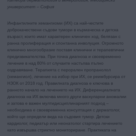
университет – София
Инфантилните хемангиоми (ИХ) са най-честите
доброкачествени съдови тумори в кърмаческа и детска
възраст, които имат характерен клиничен ход, белязан с
ранна пролиферация и спонтанна инволуция. Огромното
клинично многообразие поставя клинични и терапевтични
предизвикателства. При точна диагноза и своевременно
лечение в над 80% от случаите настъпва пълно
оздравяване. Терапията с перорален пропранолол
(хемангиол), лечение на избор при ИХ, се реимбурсира от
НЗОК от 2018 год. Правилната диагноза е ключова в
ранното начало на лечението на ИХ. Диференциалната
диагноза на ИХ включва много други васкуларни аномалии
и затова е важен мултидисциплинарният подход –
необходима е своевременна консултация с дерматолог,
който ще определи вида на съдовия тумор. Детски
кардиолог, педиатър или неонатолог стартира лечението
като извършва стриктно мониториране. Практиката на