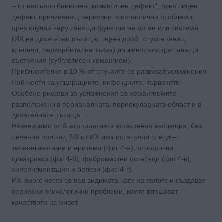
– от напълно бенигнен „козметичен дефект“, през лицев
дефект, причиняващ сериозни психологични проблеми;
през случаи нарушаващи функция на орган или система
(ИХ на дихателни пътища; черен дроб, слухов канал,
клепачи, периорбитална тъкан) до животозастрашаващи
състояния (субглотисен хемангиом).
Приблизително в 10 % от случаите се развиват усложнения.
Най-чести са улцерациите, инфекциите, кървенето.
Особено рискови за усложнения са хемангиомите
разположени в перианалната, периокуларната област и в
дихателните пътища.
Независимо от благоприятната естествена еволюция, без
лечение при над 2/3 от ИХ има остатъчни следи –
телеангиектазии и еритема (фиг 4-а); атрофични
цикатрикси (фиг.4-б), фибромастни остатъци (фиг.4-в),
хипопигментация и белези (фиг. 4-г).
ИХ много често са във видимата част на тялото и създават
сериозни психологични проблеми, които влошават
качеството на живот.