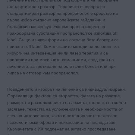
стандартизиран разтвор. Терапията с перорален
стандартизиран разтвор на пропранолол е средство на
първи избор съгласно европейските гайдлайни и
българския консенсус. Екстемпорална форма на
прахообразна субстанция пропранолол се използва off
label. Също и някои форми на локални бета-блокери се
прилагат off label. Комплексните методи на лечение вкл.
хирургична интервенция и/или лазер терапия и са
приложими при масивните хемангиоми, след края на
лечението, за третиране на остатъчни белези или при
липса на отговор към пропранолол.
Поведението и изборът на лечение са индивидуализирани.
Определящи фактори са възрастта, фазата на развитие,
размерът и разположението на лезията, степента на кожно
засягане, тежестта на усложненията и необходимостта от
спешна интервенция, както и потенциалните нежелани
психологически ефекти и психосоциални последствия.
Кърмачетата с ИХ подлежат на активно проследяване