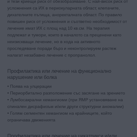
и тези криещи риск от обезобразяване. С най-висок риск от
усложнения са ИХ в периокуларната област, клепачите,
дихателните пътища, аноректалната област. По правило
повишен риск от усложнения и съответно необходимост от
лечение имат ИХ с площ над 10 кв.см. На терапия
подлежат и тумори, които в началото са преценени като
неизискващи лечение, но в хода на активното
проследяване поради бърз и неконтролируем растеж
налагат незабавно лечение с пропранолол.
Профилактика или лечение на функционално
нарушение или болка
• Поява на улцерации
• Периорбитално разположение със засягане на зрението
• Лумбосакрални хемангиоми (при ЯМР установяване на
спинален дисрафизъм и/или други структурни аномалии)
• Голям сегментен хемангиом на крайниците, който
ограничава движенията
Профилактика или лечение на цикатрикси и/или