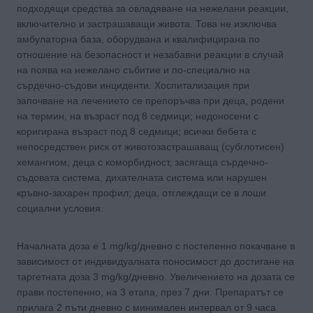
подходящи средства за овладяване на нежелани реакции,
включително и застрашаващи живота. Това не изключва
амбулаторна база, оборудвана и квалифицирана по
отношение на безопасност и незабавни реакции в случай
на поява на нежелано събитие и по-специално на
сърдечно-съдови инциденти. Хоспитализация при
започване на лечението се препоръчва при деца, родени
на термин, на възраст под 8 седмици; недоносени с
коригирана възраст под 8 седмици; всички бебета с
непосредствен риск от животозастрашаващ (субглотисен)
хемангиом; деца с коморбидност, засягаща сърдечно-
съдовата система, дихателната система или нарушен
кръвно-захарен профил; деца, отглеждащи се в лоши
социални условия.
Началната доза е 1 mg/kg/дневно с постепенно покачване в
зависимост от индивидуалната поносимост до достигане на
таргетната доза 3 mg/kg/дневно. Увеличението на дозата се
прави постепенно, на 3 етапа, през 7 дни. Препаратът се
прилага 2 пъти дневно с минимален интервал от 9 часа