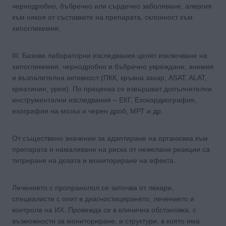
чернодробно, бъбречно или сърдечно заболяване, алергия
към някоя от съставките на препарата, склонност към
хипогликемия.
ІІІ. Базови лабораторни изследвания целят изключване на
хипогликемия, чернодробно и бъбречно увреждане, анемия
и възпалителна активност (ПКК, кръвна захар, ASAT, ALAT,
креатинин, урея). По преценка се извършват допълнителни
инструментални изследвания – ЕКГ, Ехокардиография,
ехография на мозък и черен дроб, МРТ и др.
От съществено значение за адаптиране на организма към
препарата и намаляване на риска от нежелани реакции са
титриране на дозата и мониториране на ефекта.
Лечението с пропранолол се започва от лекари,
специалисти с опит в диагностицирането, лечението и
контрола на ИХ. Провежда се в клинична обстановка, с
възможности за мониториране, и структури, в която има