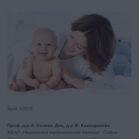
Брой 3/2019
Проф. д-р А. Кънева, Доц. д-р Ж. Казанджиева
МБАЛ „Национална кардиологична болница“, София
Катедра дерматология и венерология, Медицински