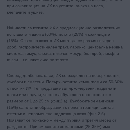
при локализация на ИХ по устните, върха на носа,
клепачите и ушите.
Най-чести са кожните ИХ с предилекционно разположение
по главата и шията (60%), тялото (25%) и крайниците
(15%). Освен по кожата ИХ могат да се развият в черен
дроб, гастроинтестинален тракт, ларинкс, централна нервна
система, тимус, слезка, пикочен мехур, бял дроб, лимфни
възли – т.е навсякъде по тялото.
Според дълбочината си, ИХ се разделят на повърхностни,
дълбоки и смесени. Повърхностните хемангиоми са 50-60%
от всички ИХ. Те представляват ярко-червени, надигнати
плаки или нодули, често с лобулирана повърхност и с
размери от 1 до 25 см (фиг.2 а). Дълбоките хемангиоми
(15%) са плътни образувания с неясни граници, синкав
оттенък и непроменена надлежаща кожа (фиг. 2 б).
Появяват се по-късно – между първия и третия месец от
раждането. При смесените хемангиоми (25-35%) има