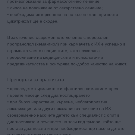
противопоказани за фармакологично лечение;
• липса на повлияване от лекарствено лечение;
• необходима интервенция на по-късен етап, при която
цикатриксът ще е сходен.
В заключение съвременното лечение с перорален
пропранолол (хемангиол) при кърмачета с ИХ е успешно в
огромната част от пациентите, като позволява
преодоляване на медицинските и психологични
предизвикателства и осигурява по-добро качество на живот.
Препоръки за практиката
• проследете кърмачето с инфантилен хемангиом през
първите месеци след диагностицирането
• при бързо нарастване, кървене, неблагоприятна
локализация или други показания за лечение на ИХ
своевременно насочете детето към специалист с опит в
диагностиката и лечението на този вид тумори, който ще
постави диагнозата и при необходимост ще насочи детето
към специализираната комисия