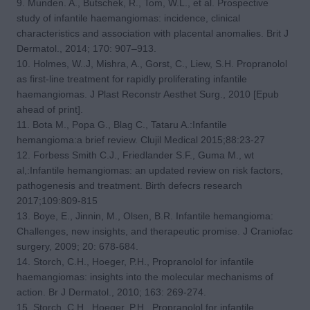
9. Munden. A., Butschek, R., Tom, W.L., et al. Prospective
study of infantile haemangiomas: incidence, clinical
characteristics and association with placental anomalies. Brit J
Dermatol., 2014; 170: 907–913.
10. Holmes, W..J, Mishra, A., Gorst, C., Liew, S.H. Propranolol
as first-line treatment for rapidly proliferating infantile
haemangiomas. J Plast Reconstr Aesthet Surg., 2010 [Epub
ahead of print].
11. Bota M., Popa G., Blag C., Tataru A.:Infantile
hemangioma:a brief review. Clujil Medical 2015;88:23-27
12. Forbess Smith C.J., Friedlander S.F., Guma M., wt
al,:Infantile hemangiomas: an updated review on risk factors,
pathogenesis and treatment. Birth defecrs research
2017;109:809-815
13. Boye, E., Jinnin, M., Olsen, B.R. Infantile hemangioma:
Challenges, new insights, and therapeutic promise. J Craniofac
surgery, 2009; 20: 678-684.
14. Storch, C.H., Hoeger, P.H., Propranolol for infantile
haemangiomas: insights into the molecular mechanisms of
action. Br J Dermatol., 2010; 163: 269-274.
15. Storch, C.H., Hoeger, P.H., Propranolol for infantile