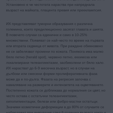
Установено е че честотата нараства при напреднала
възраст на майката, плацента превия или прееклампсия.
ИХ представляват туморни образувания с различна
големина, които предилекционно засягат главата и шията.
В повечето случаи са единични и само в 10-25%
множествени. Появяват се най-често по време на първата
или втората седмица от живота. При раждане обикновено
не се забелязват промени по кожата. Понякога има малко
бяло петно (herald spot), червено петно, екхимоза или
локализирани телеангиектазии, заобиколени от бяло хало.
ИХ нарастват до 6-9 месечна възраст, но в случаи на
дълбоки или смесени форми пролиферативната фаза
може да е по-дълга. Фазата на регресия започва с
намаляване на размерите и интензитета на оцветяването.
Постепенно кожата се доближава до нормалния си цвят, но
често остава с остатъчни телеангиектазии,
хипопигментации, белези или фибро-мастни остатъци.
Значими козметични деформации в до 80% от случаите се
наблюдават при инволуция след 6-годишна възраст, както и