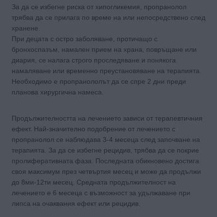
За да се избегне риска от хипогликемия, пропранолол
трябва да се прилага по време на или непосредствено след
хранене.
При децата с остро заболяване, протичащо с
бронхоспазъм, намален прием на храна, повръщане или
диария, се налага строго проследяване и понякога
намаляване или временно преустановяване на терапията.
Необходимо е пропранололът да се спре 2 дни преди
планова хирургична намеса.
Продължителността на лечението зависи от терапевтичния
ефект. Най-значително подобрение от лечението с
пропранолол се наблюдава 3-4 месеца след започване на
терапията. За да се избегне рецидив, трябва да се покрие
пролиферативната фаза. Последната обикновено достига
своя максимум през четвъртия месец и може да продължи
до 8ми-12ти месец. Средната продължителност на
лечението е 6 месеца с възможност за удължаване при
липса на очаквания ефект или рецидив.