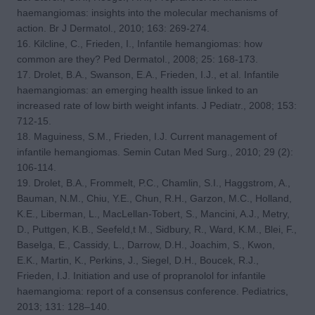
haemangiomas: insights into the molecular mechanisms of
action. Br J Dermatol., 2010; 163: 269-274.
16. Kilcline, C., Frieden, I., Infantile hemangiomas: how
common are they? Ped Dermatol., 2008; 25: 168-173.
17. Drolet, B.A., Swanson, E.A., Frieden, I.J., et al. Infantile
haemangiomas: an emerging health issue linked to an
increased rate of low birth weight infants. J Pediatr., 2008; 153:
712-15.
18. Maguiness, S.M., Frieden, I.J. Current management of
infantile hemangiomas. Semin Cutan Med Surg., 2010; 29 (2):
106-114.
19. Drolet, B.A., Frommelt, P.C., Chamlin, S.I., Haggstrom, A.,
Bauman, N.M., Chiu, Y.E., Chun, R.H., Garzon, M.C., Holland,
K.E., Liberman, L., MacLellan-Tobert, S., Mancini, A.J., Metry,
D., Puttgen, K.B., Seefeld,t M., Sidbury, R., Ward, K.M., Blei, F.,
Baselga, E., Cassidy, L., Darrow, D.H., Joachim, S., Kwon,
E.K., Martin, K., Perkins, J., Siegel, D.H., Boucek, R.J.,
Frieden, I.J. Initiation and use of propranolol for infantile
haemangioma: report of a consensus conference. Pediatrics,
2013; 131: 128–140.